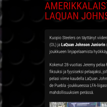
AMERIKKALAIS
LAQUAN JOHNS
Kuopio Steelers on täyttänyt viiden
(OL) ja
LaQuan Johnson Juniorin
joukkueen linjapelaamista hyökkä
Kokenut 28-vuotias Jeremy pelaa h
fiksuksi ja fyysiseksi pelaajaksi, 
pelasi viime kaudella LaQuan Joh
de Puebla -joukkueessa LFA-liig
mahdollisuuksien perässä.