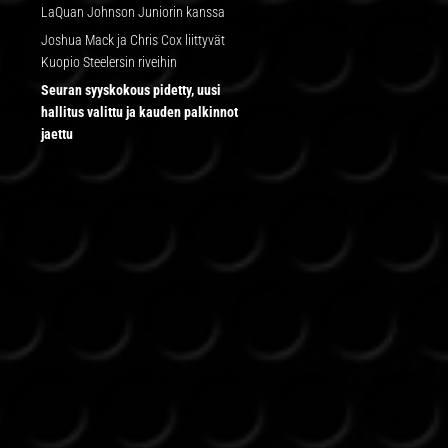
LaQuan Johnson Juniorin kanssa
Joshua Mack ja Chris Cox liittyvät
Kuopio Steelersin riveihin
Seuran syyskokous pidetty, uusi
hallitus valittu ja kauden palkinnot
jaettu