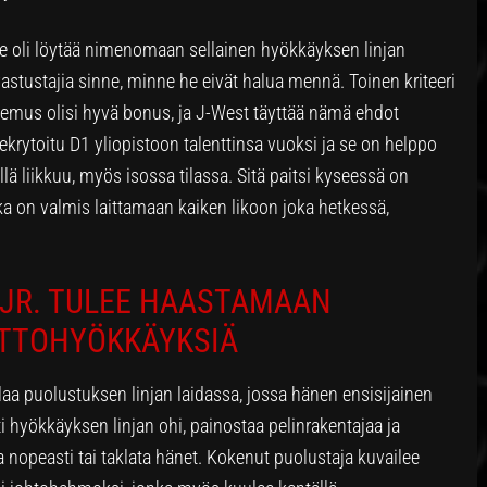
e oli löytää nimenomaan sellainen hyökkäyksen linjan
astustajia sinne, minne he eivät halua mennä. Toinen kriteeri
kokemus olisi hyvä bonus, ja J-West täyttää nämä ehdot
ekrytoitu D1 yliopistoon talenttinsa vuoksi ja se on helppo
lä liikkuu, myös isossa tilassa. Sitä paitsi kyseessä on
joka on valmis laittamaan kaiken likoon joka hetkessä,
JR. TULEE HAASTAMAAN
ITTOHYÖKKÄYKSIÄ
aa puolustuksen linjan laidassa, jossa hänen ensisijainen
 hyökkäyksen linjan ohi, painostaa pelinrakentajaa ja
nopeasti tai taklata hänet. Kokenut puolustaja kuvailee