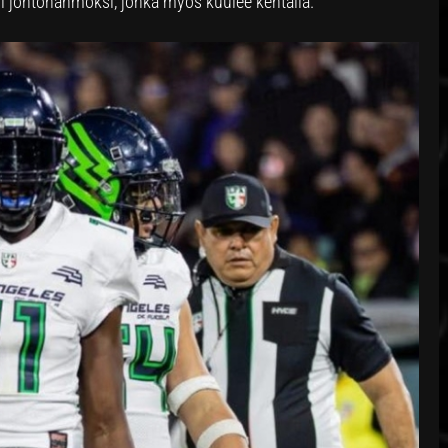
ksi johtohahmoksi, jonka myös kuulee kentällä.