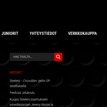
JUNIORIT
YHTEYSTIEDOT
VERKKOKAUPPA
ENSISIJAINEN
SIVUPALKKI
UUTISET
Steelers – Crocodiles -peliin OP-
sovelluksella
PeeÄssä Jefukoulu
Kuopio Steelers sopimukseen
amerikkalaisten Jeremy Westin ja