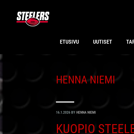
Hyppää
Hyppää
Hyppää
Hyppää
ensisijaiseen
pääsisältöön
ensisijaiseen
alatunnisteeseen
valikkoon
sivupalkkiin
ETUSIVU
UUTISET
TA
HENNA NIEMI
16.1.2026
BY
HENNA NIEMI
KUOPIO STEEL