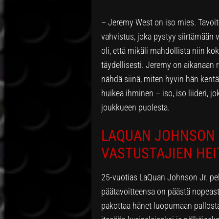
– Jeremy West on iso mies. Tavoit
vahvistus, joka pystyy siirtämään v
oli, että mikäli mahdollista niin 
täydellisesti. Jeremy on aikanaan r
nähdä siinä, miten hyvin hän kentäl
huikea ihminen – iso, iso liideri, 
joukkueen puolesta.
LAQUAN JOHNSON 
VASTUSTAJIEN HE
25-vuotias LaQuan Johnson Jr. pel
päätavoitteensa on päästä nopeasti
pakottaa hänet luopumaan pallosta 