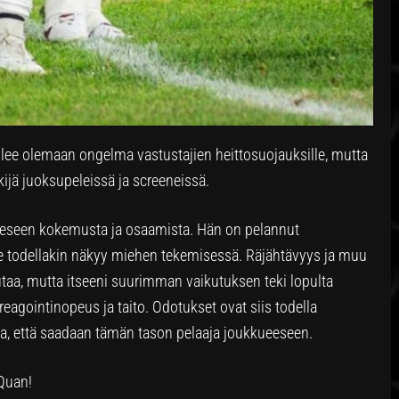
ee olemaan ongelma vastustajien heittosuojauksille, mutta
kijä juoksupeleissä ja screeneissä.
eseen kokemusta ja osaamista. Hän on pelannut
 se todellakin näkyy miehen tekemisessä. Räjähtävyys ja muu
utaa, mutta itseeni suurimman vaikutuksen teki lopulta
reagointinopeus ja taito. Odotukset ovat siis todella
ta, että saadaan tämän tason pelaaja joukkueeseen.
Quan!