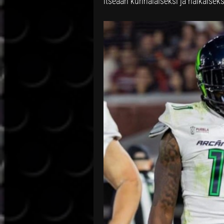
itseään kurinalaiseksi ja nälkäise