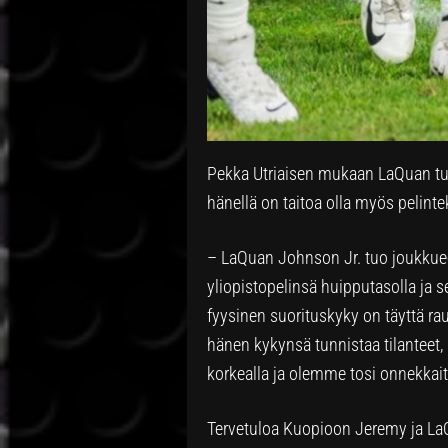
Pekka Utriaisen mukaan LaQuan tul
hänellä on taitoa olla myös pelinte
– LaQuan Johnson Jr. tuo joukkue
yliopistopelinsä huipputasolla ja
fyysinen suorituskyky on täyttä ra
hänen kykynsä tunnistaa tilanteet, 
korkealla ja olemme tosi onnekkai
Tervetuloa Kuopioon Jeremy ja La