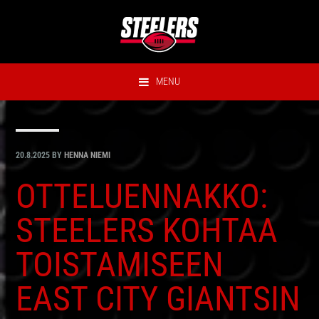
Hyppää
Hyppää
Hyppää
Hyppää
ensisijaiseen
pääsisältöön
ensisijaiseen
alatunnisteeseen
valikkoon
sivupalkkiin
MENU
20.8.2025
BY
HENNA NIEMI
OTTELUENNAKKO:
STEELERS KOHTAA
TOISTAMISEEN
EAST CITY GIANTSIN