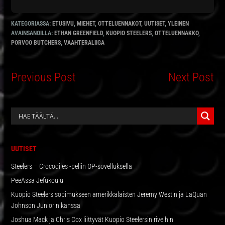
KATEGORIASSA:
ETUSIVU
,
MIEHET
,
OTTELUENNAKOT
,
UUTISET
,
YLEINEN
AVAINSANOILLA:
ETHAN GREENFIELD
,
KUOPIO STEELERS
,
OTTELUENNAKKO
,
PORVOO BUTCHERS
,
VAAHTERALIIGA
Previous Post
Next Post
ENSISIJAINEN
SIVUPALKKI
UUTISET
Steelers – Crocodiles -peliin OP-sovelluksella
PeeÄssä Jefukoulu
Kuopio Steelers sopimukseen amerikkalaisten Jeremy Westin ja LaQuan
Johnson Juniorin kanssa
Joshua Mack ja Chris Cox liittyvät Kuopio Steelersin riveihin