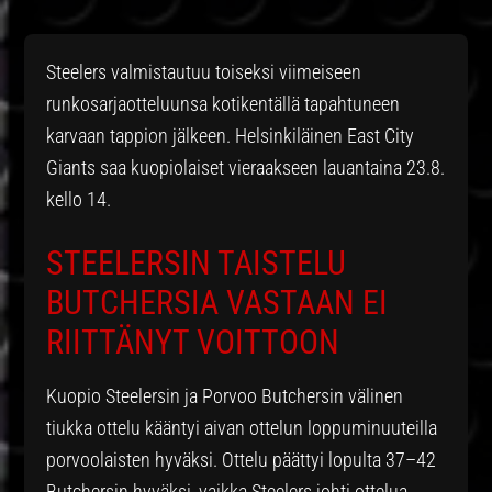
Steelers valmistautuu toiseksi viimeiseen
runkosarjaotteluunsa kotikentällä tapahtuneen
karvaan tappion jälkeen. Helsinkiläinen East City
Giants saa kuopiolaiset vieraakseen lauantaina 23.8.
kello 14.
STEELERSIN TAISTELU
BUTCHERSIA VASTAAN EI
RIITTÄNYT VOITTOON
Kuopio Steelersin ja Porvoo Butchersin välinen
tiukka ottelu kääntyi aivan ottelun loppuminuuteilla
porvoolaisten hyväksi. Ottelu päättyi lopulta 37–42
Butchersin hyväksi, vaikka Steelers johti ottelua