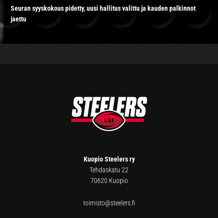
Seuran syyskokous pidetty, uusi hallitus valittu ja kauden palkinnot
jaettu
FOOTER
Kuopio Steelers ry
Tehdaskatu 22
70620 Kuopio
toimisto@steelers.fi