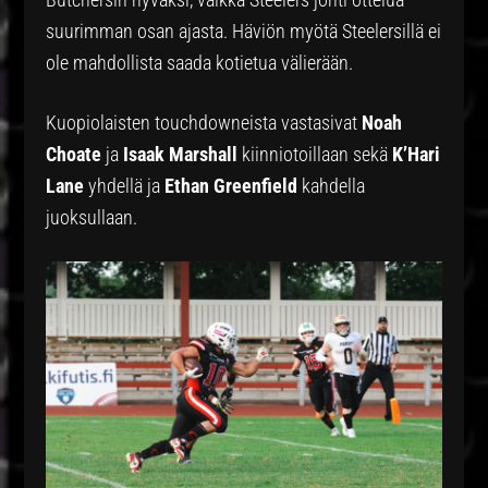
suurimman osan ajasta. Häviön myötä Steelersillä ei
ole mahdollista saada kotietua välierään.
Kuopiolaisten touchdowneista vastasivat
Noah
Choate
ja
Isaak Marshall
kiinniotoillaan sekä
K’Hari
Lane
yhdellä ja
Ethan Greenfield
kahdella
juoksullaan.