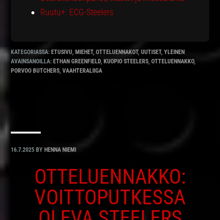
Ruutu+: ECG-Steelers
KATEGORIASSA:
ETUSIVU
,
MIEHET
,
OTTELUENNAKOT
,
UUTISET
,
YLEINEN
AVAINSANOILLA:
ETHAN GREENFIELD
,
KUOPIO STEELERS
,
OTTELUENNAKKO
,
PORVOO BUTCHERS
,
VAAHTERALIIGA
16.7.2025
BY
HENNA NIEMI
OTTELUENNAKKO:
VOITTOPUTKESSA
OLEVA STEELERS