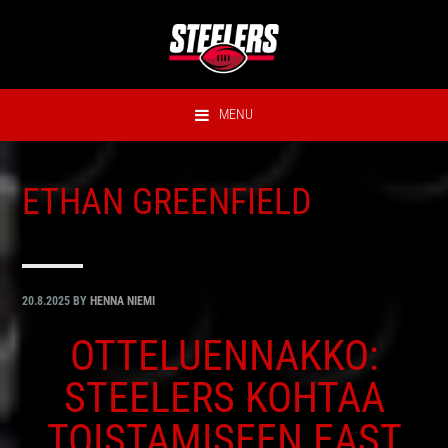
Hyppää
Hyppää
Hyppää
Hyppää
ensisijaiseen
pääsisältöön
ensisijaiseen
alatunnisteeseen
valikkoon
sivupalkkiin
MENU
ETHAN GREENFIELD
20.8.2025
BY
HENNA NIEMI
OTTELUENNAKKO:
STEELERS KOHTAA
TOISTAMISEEN EAST