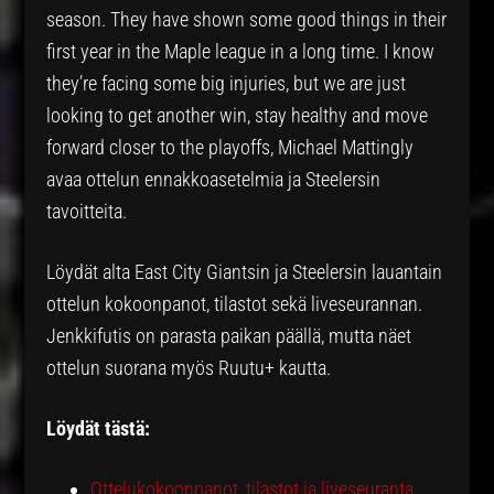
season. They have shown some good things in their
first year in the Maple league in a long time. I know
they’re facing some big injuries, but we are just
looking to get another win, stay healthy and move
forward closer to the playoffs, Michael Mattingly
avaa ottelun ennakkoasetelmia ja Steelersin
tavoitteita.
Löydät alta East City Giantsin ja Steelersin lauantain
ottelun kokoonpanot, tilastot sekä liveseurannan.
Jenkkifutis on parasta paikan päällä, mutta näet
ottelun suorana myös Ruutu+ kautta.
Löydät tästä:
Ottelukokoonpanot, tilastot ja liveseuranta