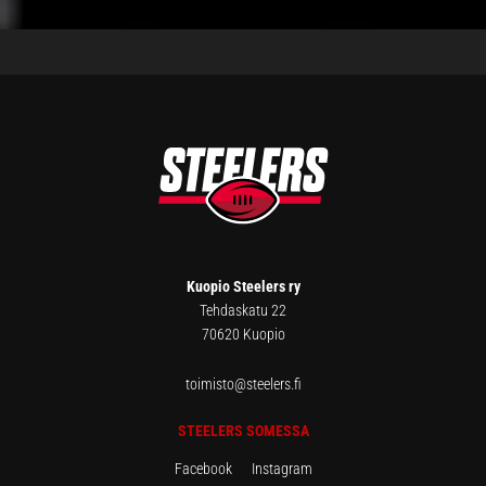
FOOTER
Kuopio Steelers ry
Tehdaskatu 22
70620 Kuopio
toimisto@steelers.fi
STEELERS SOMESSA
Facebook
Instagram