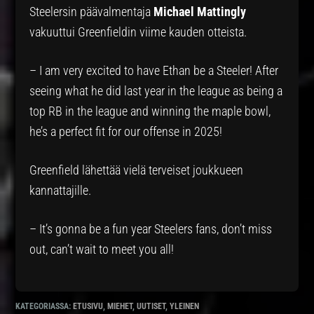
Steelersin päävalmentaja
Michael Mattingly
vakuuttui Greenfieldin viime kauden otteista.
– I am very excited to have Ethan be a Steeler! After
seeing what he did last year in the league as being a
top RB in the league and winning the maple bowl,
he’s a perfect fit for our offense in 2025!
Greenfield lähettää vielä terveiset joukkueen
kannattajille.
– It’s gonna be a fun year Steelers fans, don’t miss
out, can’t wait to meet you all!
KATEGORIASSA:
ETUSIVU
,
MIEHET
,
UUTISET
,
YLEINEN