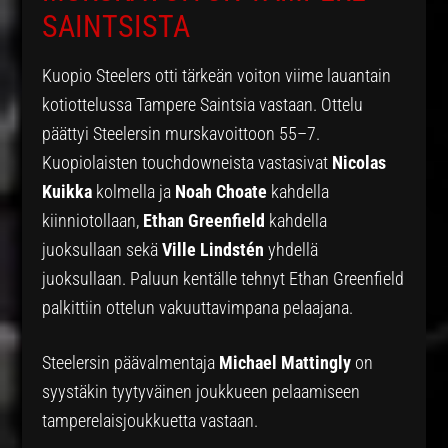
SAINTSISTA
Kuopio Steelers otti tärkeän voiton viime lauantain
kotiottelussa Tampere Saintsia vastaan. Ottelu
päättyi Steelersin murskavoittoon 55–7.
Kuopiolaisten touchdowneista vastasivat
Nicolas
Kuikka
kolmella ja
Noah Choate
kahdella
kiinniotollaan,
Ethan Greenfield
kahdella
juoksullaan sekä
Ville
Lindstén
yhdellä
juoksullaan. Paluun kentälle tehnyt Ethan Greenfield
palkittiin ottelun vakuuttavimpana pelaajana.
Steelersin päävalmentaja
Michael Mattingly
on
syystäkin tyytyväinen joukkueen pelaamiseen
tamperelaisjoukkuetta vastaan.