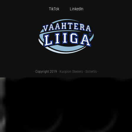
TikTok
LinkedIn
· Copyright 2019 ·
Kuopion Steelers
·
Sollertis
·