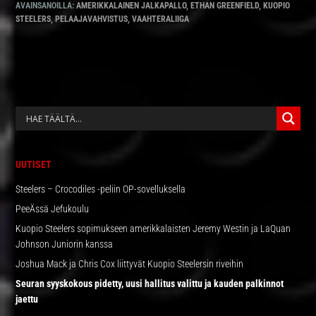
AVAINSANOILLA:
AMERIKKALAINEN JALKAPALLO
,
ETHAN GREENFIELD
,
KUOPIO
STEELERS
,
PELAAJAVAHVISTUS
,
VAAHTERALIIGA
ENSISIJAINEN
SIVUPALKKI
UUTISET
Steelers – Crocodiles -peliin OP-sovelluksella
PeeÄssä Jefukoulu
Kuopio Steelers sopimukseen amerikkalaisten Jeremy Westin ja LaQuan
Johnson Juniorin kanssa
Joshua Mack ja Chris Cox liittyvät Kuopio Steelersin riveihin
Seuran syyskokous pidetty, uusi hallitus valittu ja kauden palkinnot
jaettu