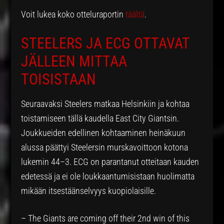
Voit lukea koko otteluraportin
täältä
.
STEELERS JA ECG OTTAVAT
JÄLLEEN MITTAA
TOISISTAAN
Seuraavaksi Steelers matkaa Helsinkiin ja kohtaa
toistamiseen tällä kaudella East City Giantsin.
Joukkueiden edellinen kohtaaminen heinäkuun
alussa päättyi Steelersin murskavoittoon kotona
lukemin 44–3. ECG on parantanut otteitaan kauden
edetessä ja ei ole loukkaantumisistaan huolimatta
mikään itsestäänselvyys kuopiolaisille.
– The Giants are coming off their 2nd win of this