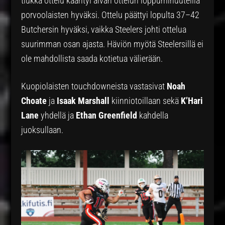
tiukka ottelu kääntyi aivan ottelun loppuminuuteilla
porvoolaisten hyväksi. Ottelu päättyi lopulta 37–42
Butchersin hyväksi, vaikka Steelers johti ottelua
suurimman osan ajasta. Häviön myötä Steelersillä ei
ole mahdollista saada kotietua välierään.
Kuopiolaisten touchdowneista vastasivat
Noah
Choate
ja
Isaak Marshall
kiinniotoillaan sekä
K’Hari
Lane
yhdellä ja
Ethan Greenfield
kahdella
juoksullaan.