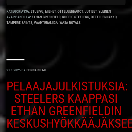
KATEGORIASSA:
ETUSIVU
,
MIEHET
,
OTTELUENNAKOT
,
UUTISET
,
YLEINEN
AVAINSANOILLA:
ETHAN GREENFIELD
,
KUOPIO STEELERS
,
OTTELUENNAKKO
,
TAMPERE SAINTS
,
VAAHTERALIIGA
,
WASA ROYALS
21.1.2025
BY
HENNA NIEMI
PELAAJAJULKISTUKSIA:
STEELERS KAAPPASI
ETHAN GREENFIELDIN
KESKUSHYÖKKÄÄJÄKSE