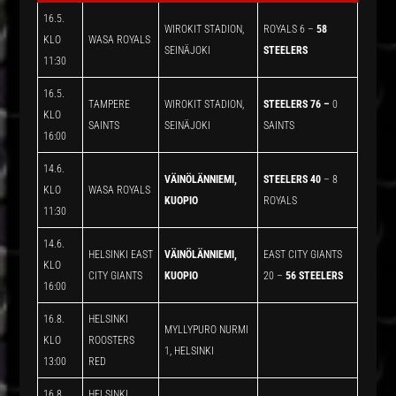
16.5.
WIROKIT STADION,
ROYALS 6 –
58
KLO
WASA ROYALS
SEINÄJOKI
STEELERS
11:30
16.5.
TAMPERE
WIROKIT STADION,
STEELERS 76 –
0
KLO
SAINTS
SEINÄJOKI
SAINTS
16:00
14.6.
VÄINÖLÄNNIEMI,
STEELERS 40
– 8
KLO
WASA ROYALS
KUOPIO
ROYALS
11:30
14.6.
HELSINKI EAST
VÄINÖLÄNNIEMI,
EAST CITY GIANTS
KLO
CITY GIANTS
KUOPIO
20 –
56 STEELERS
16:00
16.8.
HELSINKI
MYLLYPURO NURMI
KLO
ROOSTERS
1, HELSINKI
13:00
RED
16.8.
HELSINKI