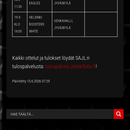
EAGLES
JYVÄSKYLÄ
11:30
19.9.
HELSINKI
VEHKAHALLI,
KLO
ROOSTERS
JYVÄSKYLÄ
16:00
WHITE
Kaikki ottelut ja tulokset löydät SAJL:n
tulospalvelusta:
tulospalvelu.jenkkifutis.fi
!
Päivitetty 15.6.2026 07:29
ENSISIJAINEN
SIVUPALKKI