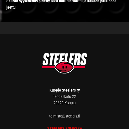
Seuran syyskokous pidetty, uusi hallitus valittu ja kauden palkinnot
jaettu
FOOTER
Kuopio Steelers ry
Tehdaskatu 22
70620 Kuopio
toimisto@steelers.fi
STEELERS SOMESSA