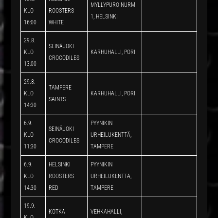
MYLLYPURO NURMI
KLO
ROOSTERS
1, HELSINKI
16:00
WHITE
29.8.
SEINÄJOKI
KLO
KARHUHALLI, PORI
CROCODILES
13:00
29.8.
TAMPERE
KLO
KARHUHALLI, PORI
SAINTS
14:30
6.9.
PYYNIKIN
SEINÄJOKI
KLO
URHEILUKENTTÄ,
CROCODILES
11:30
TAMPERE
6.9.
HELSINKI
PYYNIKIN
KLO
ROOSTERS
URHEILUKENTTÄ,
14:30
RED
TAMPERE
19.9.
KOTKA
VEHKAHALLI,
KLO