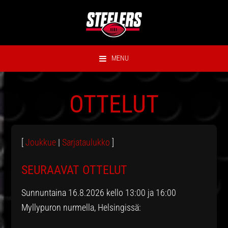
Hyppää
Hyppää
Hyppää
Hyppää
ensisijaiseen
pääsisältöön
ensisijaiseen
alatunnisteeseen
valikkoon
sivupalkkiin
MENU
OTTELUT
[
Joukkue
|
Sarjataulukko
]
SEURAAVAT OTTELUT
Sunnuntaina 16.8.2026 kello 13:00 ja 16:00
Myllypuron nurmella, Helsingissä: