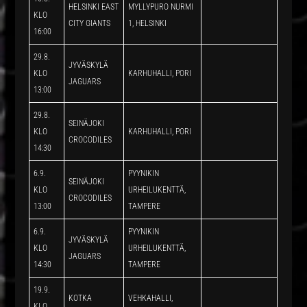
HELSINKI EAST
MYLLYPURO NURMI
KLO
CITY GIANTS
1, HELSINKI
16:00
29.8.
JYVÄSKYLÄ
KLO
KARHUHALLI, PORI
JAGUARS
13:00
29.8.
SEINÄJOKI
KLO
KARHUHALLI, PORI
CROCODILES
14:30
6.9.
PYYNIKIN
SEINÄJOKI
KLO
URHEILUKENTTÄ,
CROCODILES
13:00
TAMPERE
6.9.
PYYNIKIN
JYVÄSKYLÄ
KLO
URHEILUKENTTÄ,
JAGUARS
14:30
TAMPERE
19.9.
KOTKA
VEHKAHALLI,
KLO