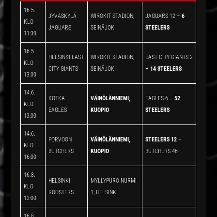
16.5.
JYVÄSKYLÄ
WIROKIT STADION,
JAGUARS 12 –
6
KLO
JAGUARS
SEINÄJOKI
STEELERS
11:30
16.5.
HELSINKI EAST
WIROKIT STADION,
EAST CITY GIANTS 2
KLO
CITY GIANTS
SEINÄJOKI
– 14 STEELERS
13:00
14.6.
KOTKA
VÄINÖLÄNNIEMI,
EAGLES 6 –
52
KLO
EAGLES
KUOPIO
STEELERS
13:00
14.6.
PORVOON
VÄINÖLÄNNIEMI,
STEELERS 12
–
KLO
BUTCHERS
KUOPIO
BUTCHERS 46
16:00
16.8.
HELSINKI
MYLLYPURO NURMI
KLO
ROOSTERS
1, HELSINKI
13:00
16.8.