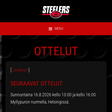
Hyppää
Hyppää
Hyppää
Hyppää
ensisijaiseen
pääsisältöön
ensisijaiseen
alatunnisteeseen
valikkoon
sivupalkkiin
MENU
OTTELUT
[
Joukkue
]
SEURAAVAT OTTELUT
Sunnuntaina 16.8.2026 kello 13:00 ja kello 16:00
Myllypuron nurmella, Helsingissä.