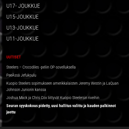
U17- JOUKKUE
U15-JOUKKUE
U13-JOUKKUE
U11-JOUKKUE
UUTISET
Steelers – Crocodiles -peliin OP-sovelluksella
PeeÄssä Jefukoulu
Kuopio Steelers sopimukseen amerikkalaisten Jeremy Westin ja LaQuan
Johnson Juniorin kanssa
Joshua Mack ja Chris Cox liittyvät Kuopio Steelersin riveihin
Seuran syyskokous pidetty, uusi hallitus valittu ja kauden palkinnot
jaettu