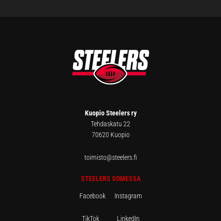
FOOTER
Kuopio Steelers ry
Tehdaskatu 22
70620 Kuopio
toimisto@steelers.fi
STEELERS SOMESSA
Facebook
Instagram
TikTok
LinkedIn