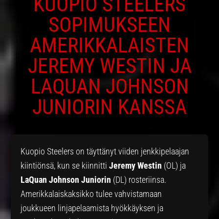
KUOPIO STEELERS
SOPIMUKSEEN
AMERIKKALAISTEN
JEREMY WESTIN JA
LAQUAN JOHNSON
JUNIORIN KANSSA
Kuopio Steelers on täyttänyt viiden jenkkipelaajan
kiintiönsä, kun se kiinnitti
Jeremy Westin
(OL) ja
LaQuan Johnson Juniorin
(DL) rosteriinsa.
Amerikkalaiskaksikko tulee vahvistamaan
joukkueen linjapelaamista hyökkäyksen ja