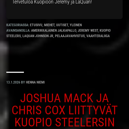
Tervetuloa Kuopioon Jeremy ja LaQuan!
KATEGORIASSA:
ETUSIVU
,
MIEHET
,
UUTISET
,
YLEINEN
AVAINSANOILLA:
AMERIKKALAINEN JALKAPALLO
,
JEREMY WEST
,
KUOPIO
STEELERS
,
LAQUAN JOHNSON JR
,
PELAAJAVAHVISTUS
,
VAAHTERALIIGA
13.1.2026
BY
HENNA NIEMI
JOSHUA MACK JA
CHRIS COX LIITTYVÄT
KUOPIO STEELERSIN