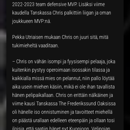
2022-2023 team defensive MVP. Lisäksi viime
kaudella Tanskassa Chris palkittiin liigan ja oman
joukkueen MVP:nä.
Pekka Utriaisen mukaan Chris on juuri sitä, mitä
tukimieheltä vaaditaan.
– Chris on vähän isompi ja fyysisempi pelaaja, joka
kuitenkin pystyy operoimaan isossakin tilassa ja
kaikkialla missä mies on pelannut, niin pallo löytää
aika usein miehen käsiin, mikä ei ole ihan tavallista
hänen pelipaikallaan. Chris on erittäin nälkäinen ja
viime kausi Tanskassa The Frederikssund Oaksissa
oli hänelle iso onnistuminen ja tavoitteet miehellä
on päästä urallaan edelleen eteenpäin ja ollaan tosi
iloisia, että saatiin hänet nyt Kuopioon. Velipojan