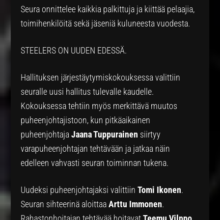
Seura onnittelee kaikkia palkittuja ja kiittää pelaajia,
toimihenkilöitä sekä jäseniä kuluneesta vuodesta.
STEELERS ON UUDEN EDESSÄ.
Hallituksen järjestäytymiskokouksessa valittiin
seuralle uusi hallitus tulevalle kaudelle.
Kokouksessa tehtiin myös merkittävä muutos
puheenjohtajistoon, kun pitkäaikainen
puheenjohtaja
Jaana Tuppurainen
siirtyy
varapuheenjohtajan tehtävään ja jatkaa näin
edelleen vahvasti seuran toiminnan tukena.
Uudeksi puheenjohtajaksi valittiin
Tomi Ikonen
.
Seuran sihteerinä aloittaa
Arttu Immonen
.
Rahastonhoitajan tehtävää hoitavat
Teemu Vilppo