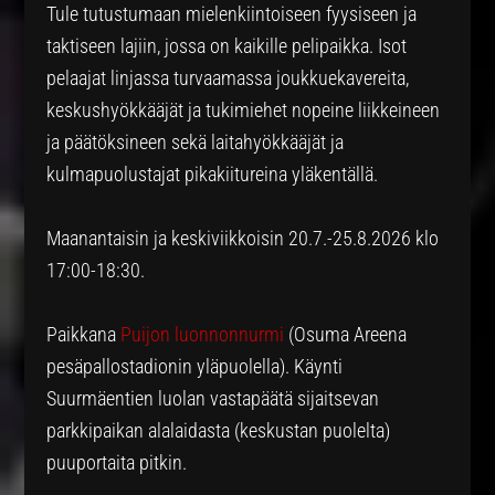
Tule tutustumaan mielenkiintoiseen fyysiseen ja
taktiseen lajiin, jossa on kaikille pelipaikka. Isot
pelaajat linjassa turvaamassa joukkuekavereita,
keskushyökkääjät ja tukimiehet nopeine liikkeineen
ja päätöksineen sekä laitahyökkääjät ja
kulmapuolustajat pikakiitureina yläkentällä.
Maanantaisin ja keskiviikkoisin 20.7.-25.8.2026 klo
17:00-18:30.
Paikkana
Puijon luonnonnurmi
(Osuma Areena
pesäpallostadionin yläpuolella). Käynti
Suurmäentien luolan vastapäätä sijaitsevan
parkkipaikan alalaidasta (keskustan puolelta)
puuportaita pitkin.