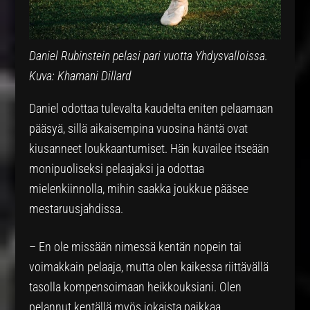
Daniel Rubinstein pelasi pari vuotta Yhdysvalloissa.
Kuva: Khamani Dillard
Daniel odottaa tulevalta kaudelta eniten pelaamaan
pääsyä, sillä aikaisempina vuosina häntä ovat
kiusanneet loukkaantumiset. Hän kuvailee itseään
monipuoliseksi pelaajaksi ja odottaa
mielenkiinnolla, mihin saakka joukkue pääsee
mestaruusjahdissa.
– En ole missään nimessä kentän nopein tai
voimakkain pelaaja, mutta olen kaikessa riittävällä
tasolla kompensoimaan heikkouksiani. Olen
pelannut kentällä myös jokaista paikkaa