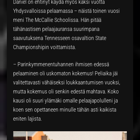
Daniel on ehtinyt käydä myös kaksi vuotta
Yhdysvalloissa pelaamassa – näistä toinen vuosi
meni The McCallie Schoolissa. Hän pitää
tähänastisen pelaajauransa suurimpana
saavutuksena Tennesseen osavaltion State
Championshipin voittamista.
– Parinkymmenentuhannen ihmisen edessä
pelaaminen oli uskomaton kokemus! Peliaika jäi
valitettavasti vähäiseksi loukkaantumisen vuoksi,
mutta kokemus oli senkin edestä mahtava. Koko
kausi oli suuri ylämäki omalle pelaajapolulleni ja
koen sen opettaneen minulle tähän asti kaikista
eniten lajista.