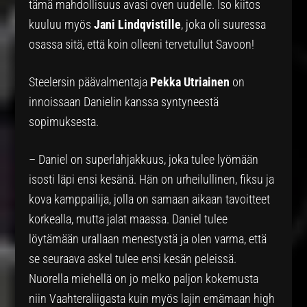
tämä mahdollisuus avasi oven uudelle. Iso kiitos
kuuluu myös
Jani Lindqvistille
, joka oli suuressa
osassa sitä, että koin olleeni tervetullut Savoon!
Steelersin päävalmentaja
Pekka Utriainen
on
innoissaan Danielin kanssa syntyneestä
sopimuksesta.
– Daniel on superlahjakkuus, joka tulee lyömään
isosti läpi ensi kesänä. Hän on urheilullinen, fiksu ja
kova kamppailija, jolla on samaan aikaan tavoitteet
korkealla, mutta jalat maassa. Daniel tulee
löytämään urallaan menestystä ja olen varma, että
se seuraava askel tulee ensi kesän peleissä.
Nuorella miehellä on jo melko paljon kokemusta
niin Vaahteraliigasta kuin myös lajin emämaan high