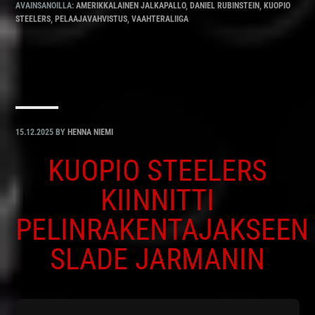
AVAINSANOILLA:
AMERIKKALAINEN JALKAPALLO
,
DANIEL RUBINSTEIN
,
KUOPIO
STEELERS
,
PELAAJAVAHVISTUS
,
VAAHTERALIIGA
15.12.2025
BY
HENNA NIEMI
KUOPIO STEELERS
KIINNITTI
PELINRAKENTAJAKSEEN
SLADE JARMANIN