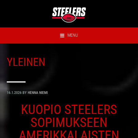
Hyppää
Hyppää
Hyppää
Hyppää
ensisijaiseen
pääsisältöön
ensisijaiseen
alatunnisteeseen
valikkoon
sivupalkkiin
MENU
YLEINEN
16.1.2026
BY
HENNA NIEMI
KUOPIO STEELERS
SOPIMUKSEEN
AMERIKKALAISTEN