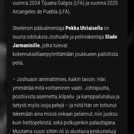
vuonna 2024 Tijuana Galgos (LFA) ja vuonna 2025
Arcangeles de Puebla (LFA).
Steelersin päävalmentaja
Pekka Utriaisella
on
suuria odotuksia Joshualle ja pelinrakentaja
Slade
Jarmaninille
, jotka tulevat
kokemuksellaanpyörittämään joukkueen pallollista
peliä.
– Joshuaon ammattimies, kaikin tavoin. Hän
ymmärtää mitä voittaminen vaatii. Johtajuutta,
positiivista asennetta, kilpailu- ja kamppailuhalua ja
tietysti myös isoja pelejä – ja niitä hän on tottunut
tekemään aina missä onkaan pelannut, niin juoksu
kuin heittopeleistä, sekä potkujenkin palauttajana.
Muutama vuosi sitten oli jo alustavia keskusteluja