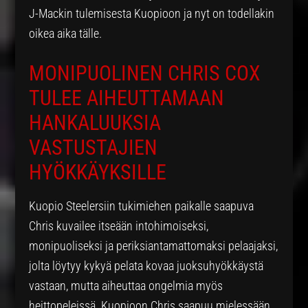
J-Mackin tulemisesta Kuopioon ja nyt on todellakin
oikea aika tälle.
MONIPUOLINEN CHRIS COX
TULEE AIHEUTTAMAAN
HANKALUUKSIA
VASTUSTAJIEN
HYÖKKÄYKSILLE
Kuopio Steelersiin tukimiehen paikalle saapuva
Chris kuvailee itseään intohimoiseksi,
monipuoliseksi ja periksiantamattomaksi pelaajaksi,
jolta löytyy kykyä pelata kovaa juoksuhyökkäystä
vastaan, mutta aiheuttaa ongelmia myös
heittopeleissä. Kuopioon Chris saapuu mielessään