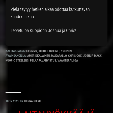
Vielä täytyy hetken aikaa odottaa kutkuttavan
kauden alkua.
Tervetuloa Kuopioon Joshua ja Chris!
KATEGORIASSA:
ETUSIVU
,
MIEHET
,
UUTISET
,
YLEINEN
AVAINSANOILLA:
AMERIKKALAINEN JALKAPALLO
,
CHRIS COX
,
JOSHUA MACK
,
KUOPIO STEELERS
,
PELAAJAVAHVISTUS
,
VAAHTERALIIGA
18.12.2025
BY
HENNA NIEMI