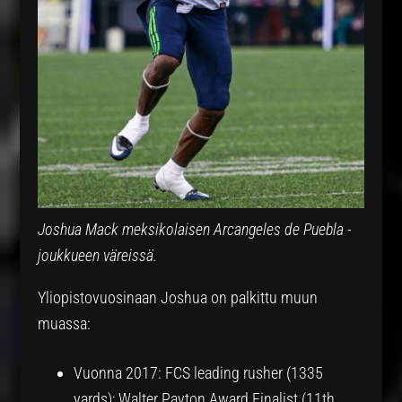
Joshua Mack meksikolaisen Arcangeles de Puebla -
joukkueen väreissä.
Yliopistovuosinaan Joshua on palkittu muun
muassa:
Vuonna 2017: FCS leading rusher (1335
yards); Walter Payton Award Finalist (11th