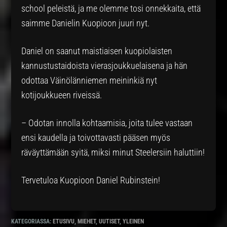
school peleistä, ja me olemme tosi onnekkaita, että
saimme Danielin Kuopioon juuri nyt.
Daniel on saanut maistiaisen kuopiolaisten
kannustustaidoista vierasjoukkuelaisena ja hän
odottaa Väinölänniemen meininkiä nyt
kotijoukkueen riveissä.
– Odotan innolla kohtaamisia, joita tulee vastaan
ensi kaudella ja toivottavasti pääsen myös
räväyttämään syitä, miksi minut Steelersiin haluttiin!
Tervetuloa Kuopioon Daniel Rubinstein!
KATEGORIASSA:
ETUSIVU
,
MIEHET
,
UUTISET
,
YLEINEN