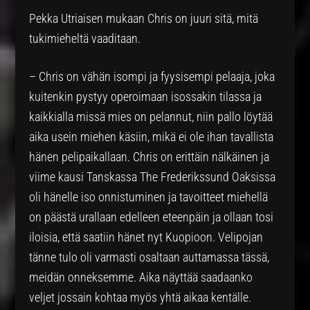
Pekka Utriaisen mukaan Chris on juuri sitä, mitä
tukimieheltä vaaditaan.
– Chris on vähän isompi ja fyysisempi pelaaja, joka
kuitenkin pystyy operoimaan isossakin tilassa ja
kaikkialla missä mies on pelannut, niin pallo löytää
aika usein miehen käsiin, mikä ei ole ihan tavallista
hänen pelipaikallaan. Chris on erittäin nälkäinen ja
viime kausi Tanskassa The Frederikssund Oaksissa
oli hänelle iso onnistuminen ja tavoitteet miehellä
on päästä urallaan edelleen eteenpäin ja ollaan tosi
iloisia, että saatiin hänet nyt Kuopioon. Velipojan
tänne tulo oli varmasti osaltaan auttamassa tässä,
meidän onneksemme. Aika näyttää saadaanko
veljet jossain kohtaa myös yhtä aikaa kentälle.