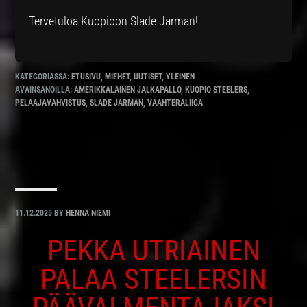
Tervetuloa Kuopioon Slade Jarman!
KATEGORIASSA:
ETUSIVU
,
MIEHET
,
UUTISET
,
YLEINEN
AVAINSANOILLA:
AMERIKKALAINEN JALKAPALLO
,
KUOPIO STEELERS
,
PELAAJAVAHVISTUS
,
SLADE JARMAN
,
VAAHTERALIIGA
11.12.2025
BY
HENNA NIEMI
PEKKA UTRIAINEN
PALAA STEELERSIN