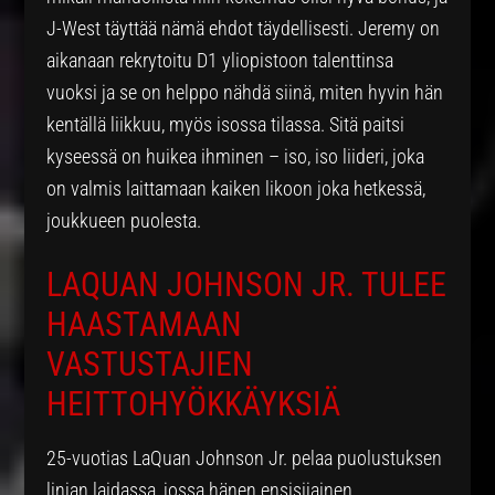
J-West täyttää nämä ehdot täydellisesti. Jeremy on
aikanaan rekrytoitu D1 yliopistoon talenttinsa
vuoksi ja se on helppo nähdä siinä, miten hyvin hän
kentällä liikkuu, myös isossa tilassa. Sitä paitsi
kyseessä on huikea ihminen – iso, iso liideri, joka
on valmis laittamaan kaiken likoon joka hetkessä,
joukkueen puolesta.
LAQUAN JOHNSON JR. TULEE
HAASTAMAAN
VASTUSTAJIEN
HEITTOHYÖKKÄYKSIÄ
25-vuotias LaQuan Johnson Jr. pelaa puolustuksen
linjan laidassa, jossa hänen ensisijainen