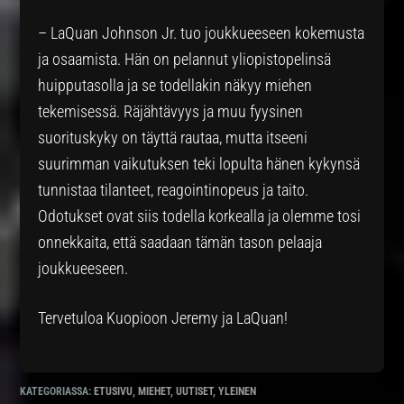
– LaQuan Johnson Jr. tuo joukkueeseen kokemusta
ja osaamista. Hän on pelannut yliopistopelinsä
huipputasolla ja se todellakin näkyy miehen
tekemisessä. Räjähtävyys ja muu fyysinen
suorituskyky on täyttä rautaa, mutta itseeni
suurimman vaikutuksen teki lopulta hänen kykynsä
tunnistaa tilanteet, reagointinopeus ja taito.
Odotukset ovat siis todella korkealla ja olemme tosi
onnekkaita, että saadaan tämän tason pelaaja
joukkueeseen.
Tervetuloa Kuopioon Jeremy ja LaQuan!
KATEGORIASSA:
ETUSIVU
,
MIEHET
,
UUTISET
,
YLEINEN