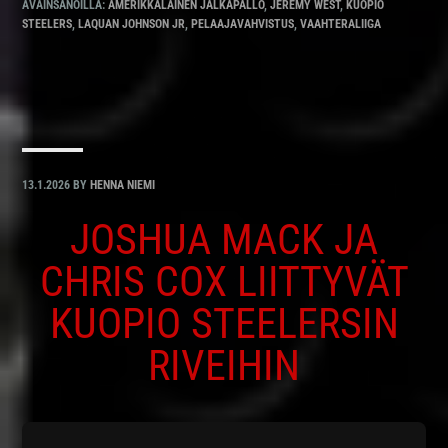
AVAINSANOILLA:
AMERIKKALAINEN JALKAPALLO
,
JEREMY WEST
,
KUOPIO
STEELERS
,
LAQUAN JOHNSON JR
,
PELAAJAVAHVISTUS
,
VAAHTERALIIGA
13.1.2026
BY
HENNA NIEMI
JOSHUA MACK JA
CHRIS COX LIITTYVÄT
KUOPIO STEELERSIN
RIVEIHIN