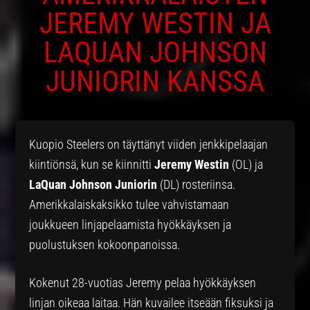
JEREMY WESTIN JA
LAQUAN JOHNSON
JUNIORIN KANSSA
Kuopio Steelers on täyttänyt viiden jenkkipelaajan
kiintiönsä, kun se kiinnitti
Jeremy Westin
(OL) ja
LaQuan Johnson Juniorin
(DL) rosteriinsa.
Amerikkalaiskaksikko tulee vahvistamaan
joukkueen linjapelaamista hyökkäyksen ja
puolustuksen kokoonpanoissa.
Kokenut 28-vuotias Jeremy pelaa hyökkäyksen
linjan oikeaa laitaa. Hän kuvailee itseään fiksuksi ja