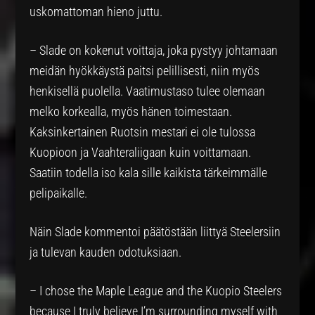
uskomattoman hieno juttu.
– Slade on kokenut voittaja, joka pystyy johtamaan
meidän hyökkäystä paitsi pelillisesti, niin myös
henkisellä puolella. Vaatimustaso tulee olemaan
melko korkealla, myös hänen toimestaan.
Kaksinkertainen Ruotsin mestari ei ole tulossa
Kuopioon ja Vaahteraliigaan kuin voittamaan.
Saatiin todella iso kala sille kaikista tärkeimmälle
pelipaikalle.
Näin Slade kommentoi päätöstään liittyä Steelersiin
ja tulevan kauden odotuksiaan.
– I chose the Maple League and the Kuopio Steelers
because I truly believe I’m surrounding myself with