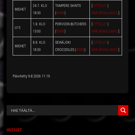
24.7. KLO
TAMPERE SAINTS
[
OTTELUT
|
MIEHET
18:30
(
WWW
)
SARJATAULUKKO
]
1.8. KLO
PORVOON BUTCHERS
[
OTTELUT
|
U15
13:00
(
WWW
)
SARJATAULUKKO
]
8.8. KLO
SEINÄJOKI
[
OTTELUT
|
MIEHET
18:30
CROCODILES (
WWW
)
SARJATAULUKKO
]
Päivitetty 9.8.2026 11:19.
ENSISIJAINEN
SIVUPALKKI
UUTISET