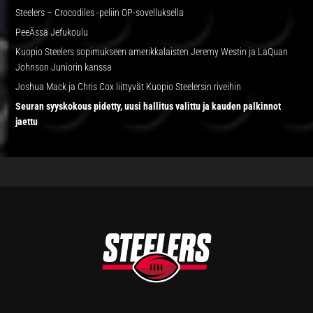
Steelers – Crocodiles -peliin OP-sovelluksella
PeeÄssä Jefukoulu
Kuopio Steelers sopimukseen amerikkalaisten Jeremy Westin ja LaQuan
Johnson Juniorin kanssa
Joshua Mack ja Chris Cox liittyvät Kuopio Steelersin riveihin
Seuran syyskokous pidetty, uusi hallitus valittu ja kauden palkinnot
jaettu
FOOTER