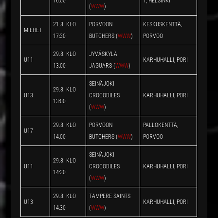
16:00
1, HELSINKI
(
WWW
)
21.8. KLO
PORVOON
KESKUSKENTTÄ,
MIEHET
17:30
BUTCHERS (
WWW
)
PORVOO
29.8. KLO
JYVÄSKYLÄ
U11
KARHUHALLI, PORI
13:00
JAGUARS (
WWW
)
SEINÄJOKI
29.8. KLO
U13
CROCODILES
KARHUHALLI, PORI
13:00
(
WWW
)
29.8. KLO
PORVOON
PALLOKENTTÄ,
U17
14:00
BUTCHERS (
WWW
)
PORVOO
SEINÄJOKI
29.8. KLO
U11
CROCODILES
KARHUHALLI, PORI
14:30
(
WWW
)
29.8. KLO
TAMPERE SAINTS
U13
KARHUHALLI, PORI
14:30
(
WWW
)