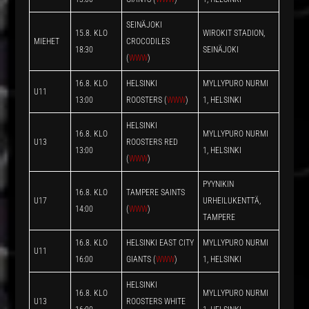
SEINÄJOKI
15.8. KLO
WIROKIT STADION,
MIEHET
CROCODILES
18:30
SEINÄJOKI
(
WWW
)
16.8. KLO
HELSINKI
MYLLYPURO NURMI
U11
13:00
ROOSTERS (
WWW
)
1, HELSINKI
HELSINKI
16.8. KLO
MYLLYPURO NURMI
U13
ROOSTERS RED
13:00
1, HELSINKI
(
WWW
)
PYYNIKIN
16.8. KLO
TAMPERE SAINTS
U17
URHEILUKENTTÄ,
14:00
(
WWW
)
TAMPERE
16.8. KLO
HELSINKI EAST CITY
MYLLYPURO NURMI
U11
16:00
GIANTS (
WWW
)
1, HELSINKI
HELSINKI
16.8. KLO
MYLLYPURO NURMI
U13
ROOSTERS WHITE