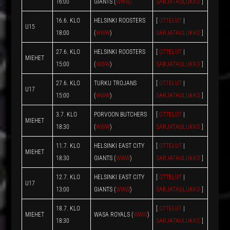
16:00
GIANTS (
WWW)
SARJATAULUKKO
]
16.6. KLO
HELSINKI ROOSTERS
[
OTTELUT
|
U15
18:00
(
WWW
)
SARJATAULUKKO
]
27.6. KLO
HELSINKI ROOSTERS
[
OTTELUT
|
MIEHET
15:00
(
WWW
)
SARJATAULUKKO
]
27.6. KLO
TURKU TROJANS
[
OTTELUT
|
U17
15:00
(
WWW
)
SARJATAULUKKO
]
3.7. KLO
PORVOON BUTCHERS
[
OTTELUT
|
MIEHET
18:30
(
WWW
)
SARJATAULUKKO
]
11.7. KLO
HELSINKI EAST CITY
[
OTTELUT
|
MIEHET
18:30
GIANTS (
WWW
)
SARJATAULUKKO
]
12.7. KLO
HELSINKI EAST CITY
[
OTTELUT
|
U17
13:00
GIANTS (
WWW
)
SARJATAULUKKO
]
18.7. KLO
[
OTTELUT
|
MIEHET
WASA ROYALS (
WWW
)
18:30
SARJATAULUKKO
]