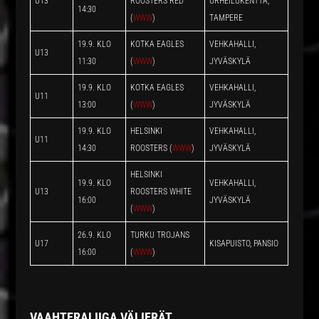
U13
ROOSTERS RED
URHEILUKENTTÄ,
14:30
(
WWW
)
TAMPERE
19.9. KLO
KOTKA EAGLES
VEHKAHALLI,
U13
11:30
(
WWW
)
JYVÄSKYLÄ
19.9. KLO
KOTKA EAGLES
VEHKAHALLI,
U11
13:00
(
WWW
)
JYVÄSKYLÄ
19.9. KLO
HELSINKI
VEHKAHALLI,
U11
14:30
ROOSTERS (
WWW
)
JYVÄSKYLÄ
HELSINKI
19.9. KLO
VEHKAHALLI,
U13
ROOSTERS WHITE
16:00
JYVÄSKYLÄ
(
WWW
)
26.9. KLO
TURKU TROJANS
U17
KISAPUISTO, PANSIO
16:00
(
WWW
)
VAAHTERALIIGA VÄLIERÄT