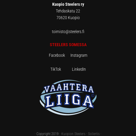
Kuopio Steelers ry
Tehdaskatu 22
70620 Kuopio
toimisto@steelers.fi
STEELERS SOMESSA
Facebook
Instagram
TikTok
LinkedIn
· Copyright 2019 ·
Kuopion Steelers
·
Sollertis
·