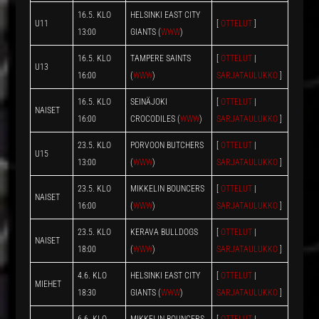
16.5. KLO
HELSINKI EAST CITY
U11
[
OTTELUT
]
13:00
GIANTS (
WWW
)
16.5. KLO
TAMPERE SAINTS
[
OTTELUT
|
U13
16:00
(
WWW
)
SARJATAULUKKO
]
16.5. KLO
SEINÄJOKI
[
OTTELUT
|
NAISET
16:00
CROCODILES (
WWW
)
SARJATAULUKKO
]
23.5. KLO
PORVOON BUTCHERS
[
OTTELUT
|
U15
13:00
(
WWW
)
SARJATAULUKKO
]
23.5. KLO
MIKKELIN BOUNCERS
[
OTTELUT
|
NAISET
16:00
(
WWW
)
SARJATAULUKKO
]
23.5. KLO
KERAVA BULLDOGS
[
OTTELUT
|
NAISET
18:00
(
WWW
)
SARJATAULUKKO
]
4.6. KLO
HELSINKI EAST CITY
[
OTTELUT
|
MIEHET
18:30
GIANTS (
WWW
)
SARJATAULUKKO
]