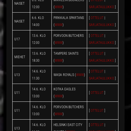
6.6. KLO
MIKKELIN BOUNCERS
[
OTTELUT
|
NAISET
12:00
(
WWW
)
SARJATAULUKKO
]
6.6. KLO
PIRKKALA SPARTANS
[
OTTELUT
|
NAISET
14:00
(
WWW
)
SARJATAULUKKO
]
13.6. KLO
PORVOON BUTCHERS
[
OTTELUT
|
U17
12:00
(
WWW
)
SARJATAULUKKO
]
13.6. KLO
TAMPERE SAINTS
[
OTTELUT
|
MIEHET
18:30
(
WWW
)
SARJATAULUKKO
]
14.6. KLO
[
OTTELUT
|
U13
WASA ROYALS (
WWW
)
11:30
SARJATAULUKKO
]
14.6. KLO
KOTKA EAGLES
U11
[
OTTELUT
]
13:00
(
WWW
)
14.6. KLO
PORVOON BUTCHERS
U11
[
OTTELUT
]
13:00
(
WWW
)
14.6. KLO
HELSINKI EAST CITY
[
OTTELUT
|
U13