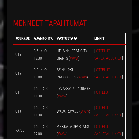
MENNEET TAPAHTUMAT
JOUKKUE
AJANKOHTA
VASTUSTAJA
LINKIT
3.5. KLO
HELSINKI EAST CITY
[
OTTELUT
|
U15
12:30
GIANTS (
WWW
)
SARJATAULUKKO
]
9.5. KLO
SEINÄJOKI
[
OTTELUT
|
U15
13:00
CROCODILES (
WWW
)
SARJATAULUKKO
]
16.5. KLO
JYVÄSKYLÄ JAGUARS
U11
[
OTTELUT
]
11:30
(
WWW
)
16.5. KLO
[
OTTELUT
|
U13
WASA ROYALS (
WWW
)
11:30
SARJATAULUKKO
]
16.5. KLO
PIRKKALA SPARTANS
[
OTTELUT
|
NAISET
12:00
(
WWW
)
SARJATAULUKKO
]