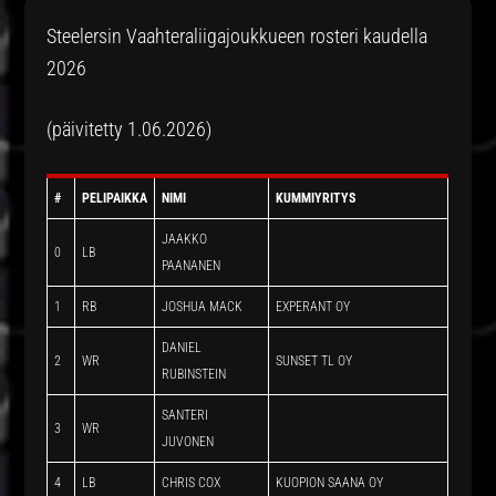
Steelersin Vaahteraliigajoukkueen rosteri kaudella
2026
(päivitetty 1.06.2026)
#
PELIPAIKKA
NIMI
KUMMIYRITYS
JAAKKO
0
LB
PAANANEN
1
RB
JOSHUA MACK
EXPERANT OY
DANIEL
2
WR
SUNSET TL OY
RUBINSTEIN
SANTERI
3
WR
JUVONEN
4
LB
CHRIS COX
KUOPION SAANA OY