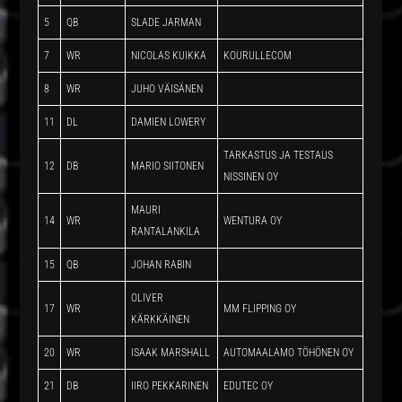
5
QB
SLADE JARMAN
7
WR
NICOLAS KUIKKA
KOURULLECOM
8
WR
JUHO VÄISÄNEN
11
DL
DAMIEN LOWERY
TARKASTUS JA TESTAUS
12
DB
MARIO SIITONEN
NISSINEN OY
MAURI
14
WR
WENTURA OY
RANTALANKILA
15
QB
JOHAN RABIN
OLIVER
17
WR
MM FLIPPING OY
KÄRKKÄINEN
20
WR
ISAAK MARSHALL
AUTOMAALAMO TÖHÖNEN OY
21
DB
IIRO PEKKARINEN
EDUTEC OY