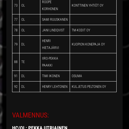
ROOPE
73
OL
KONTTINEN YHTIÖT OY
KORHONEN
77
OL
SAMI RUUSKANEN
78
OL
JANI LINDQVIST
TM-KODIT OY
HENRI
79
DL
KUOPION KONEPAJA OY
HIETAJÄRVI
IIRO-PEKKA
88
TE
PAAKKI
91
DL
TIMI IKONEN
OSUMA
92
DL
HENRY LEHTONEN
KULJETUS PELTONEN OY
VALMENNUS:
HC/OL:
PEKKA UTRIAINEN