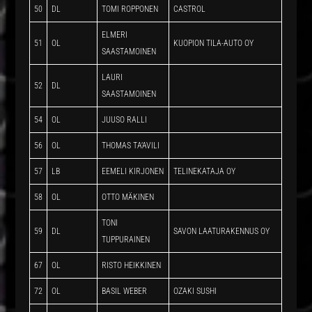
50
DL
TOMI ROPPONEN
CASTROL
ELMERI
51
OL
KUOPION TILA-AUTO OY
SAASTAMOINEN
LAURI
52
DL
SAASTAMOINEN
54
OL
JUUSO RALLI
56
OL
THOMAS TA’AVILI
57
LB
EEMELI KIRJONEN
TELINEKATAJA OY
58
OL
OTTO MÄKINEN
TONI
59
DL
SAVON LAATURAKENNUS OY
TUPPURAINEN
67
OL
RISTO HEIKKINEN
72
OL
BASIL WEBER
OZAKI SUSHI