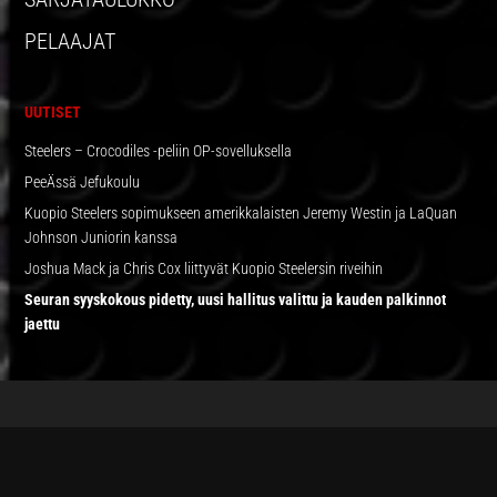
PELAAJAT
UUTISET
Steelers – Crocodiles -peliin OP-sovelluksella
PeeÄssä Jefukoulu
Kuopio Steelers sopimukseen amerikkalaisten Jeremy Westin ja LaQuan
Johnson Juniorin kanssa
Joshua Mack ja Chris Cox liittyvät Kuopio Steelersin riveihin
Seuran syyskokous pidetty, uusi hallitus valittu ja kauden palkinnot
jaettu
FOOTER