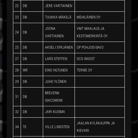
22
DB
JERE VARTIAINEN
23
DB
TUUKKA MÄKELÄ
MEHILÄINEN OY
JOONA
VMT MAALAUS JA
24
DB
VARTIAINEN
KESTOMERKINTÄ OY
25
DB
AKSELI SYRJÄNEN
OP POHJOIS-SAVO
27
DB
LARS STEFFEN
GCG INVEST
28
WR
EINO HILTUNEN
TERWE OY
29
DB
JUHO YLÖNEN
BREVENN
31
DB
GIACOMONI
32
DB
JARI KUISMA
JAALAN KYLÄKAUPPA JA
34
TE
VILLE LINDSTEN
KIEVARI