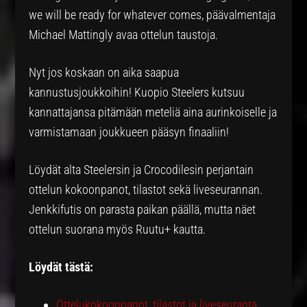
we will be ready for whatever comes, päävalmentaja
Michael Mattingly avaa ottelun taustoja.
Nyt jos koskaan on aika saapua
kannustusjoukkoihin! Kuopio Steelers kutsuu
kannattajansa pitämään meteliä aina aurinkoiselle ja
varmistamaan joukkueen pääsyn finaaliin!
Löydät alta Steelersin ja Crocodilesin perjantain
ottelun kokoonpanot, tilastot sekä liveseurannan.
Jenkkifutis on parasta paikan päällä, mutta näet
ottelun suorana myös Ruutu+ kautta.
Löydät tästä:
Ottelukokoonpanot, tilastot ja liveseuranta