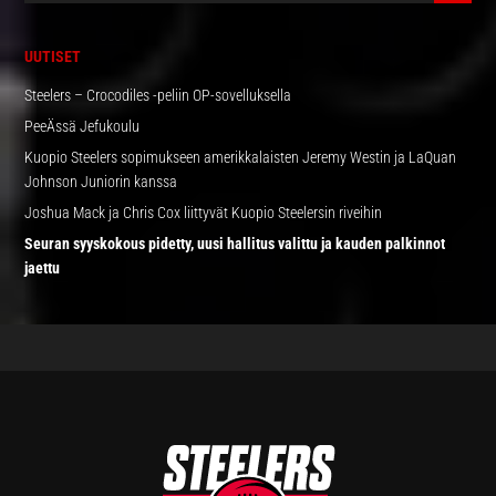
SIVUPALKKI
UUTISET
Steelers – Crocodiles -peliin OP-sovelluksella
PeeÄssä Jefukoulu
Kuopio Steelers sopimukseen amerikkalaisten Jeremy Westin ja LaQuan
Johnson Juniorin kanssa
Joshua Mack ja Chris Cox liittyvät Kuopio Steelersin riveihin
Seuran syyskokous pidetty, uusi hallitus valittu ja kauden palkinnot
jaettu
FOOTER