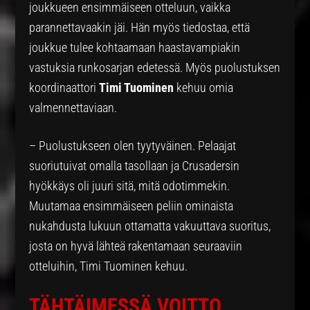
joukkueen ensimmäiseen otteluun, vaikka
parannettavaakin jäi. Hän myös tiedostaa, että
joukkue tulee kohtaamaan haastavampiakin
vastuksia runkosarjan edetessä. Myös puolustuksen
koordinaattori
Timi Tuominen
kehuu omia
valmennettaviaan.
– Puolustukseen olen tyytyväinen. Pelaajat
suoriutuivat omalla tasollaan ja Crusadersin
hyökkäys oli juuri sitä, mitä odotimmekin.
Muutamaa ensimmäiseen peliin ominaista
nukahdusta lukuun ottamatta vakuuttava suoritus,
josta on hyvä lähteä rakentamaan seuraaviin
otteluihin, Timi Tuominen kehuu.
TÄHTÄIMESSÄ VOITTO