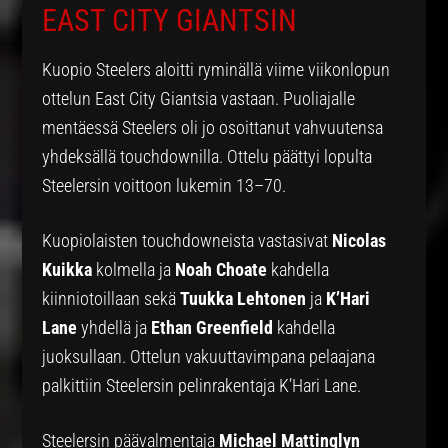
EAST CITY GIANTSIN
Kuopio Steelers aloitti ryminällä viime viikonlopun
ottelun East City Giantsia vastaan. Puoliajalle
mentäessä Steelers oli jo osoittanut vahvuutensa
yhdeksällä touchdownilla. Ottelu päättyi lopulta
Steelersin voittoon lukemin 13–70.
Kuopiolaisten touchdowneista vastasivat
Nicolas
Kuikka
kolmella ja
Noah Choate
kahdella
kiinniotoillaan sekä
Tuukka Lehtonen
ja
K’Hari
Lane
yhdellä ja
Ethan Greenfield
kahdella
juoksullaan. Ottelun vakuuttavimpana pelaajana
palkittiin Steelersin pelinrakentaja K’Hari Lane.
Steelersin päävalmentaja
Michael Mattinglyn