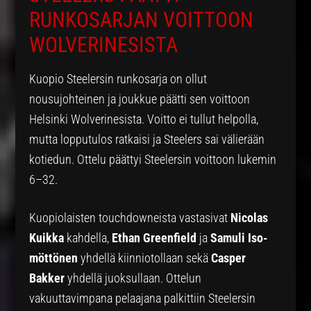
RUNKOSARJAN VOITTOON
WOLVERINESISTA
Kuopio Steelersin runkosarja on ollut
nousujohteinen ja joukkue päätti sen voittoon
Helsinki Wolverinesista. Voitto ei tullut helpolla,
mutta lopputulos ratkaisi ja Steelers sai välierään
kotiedun. Ottelu päättyi Steelersin voittoon lukemin
6–32.
Kuopiolaisten touchdowneista vastasivat
Nicolas
Kuikka
kahdella,
Ethan Greenfield
ja
Samuli Iso-
möttönen
yhdellä kiinniotollaan sekä
Casper
Bakker
yhdellä juoksullaan. Ottelun
vakuuttavimpana pelaajana palkittiin Steelersin