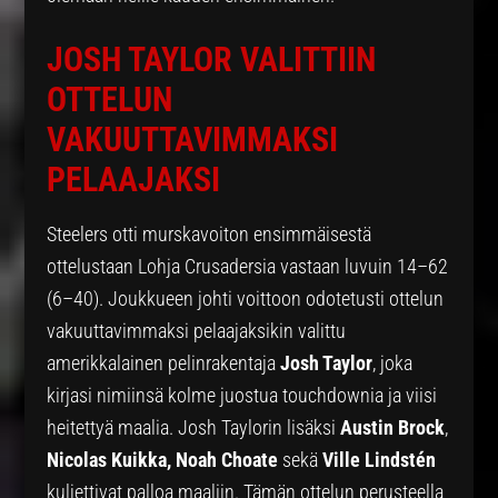
JOSH TAYLOR VALITTIIN
OTTELUN
VAKUUTTAVIMMAKSI
PELAAJAKSI
Steelers otti murskavoiton ensimmäisestä
ottelustaan Lohja Crusadersia vastaan luvuin 14–62
(6–40). Joukkueen johti voittoon odotetusti ottelun
vakuuttavimmaksi pelaajaksikin valittu
amerikkalainen pelinrakentaja
Josh Taylor
, joka
kirjasi nimiinsä kolme juostua touchdownia ja viisi
heitettyä maalia. Josh Taylorin lisäksi
Austin Brock
,
Nicolas Kuikka, Noah Choate
sekä
Ville Lindstén
kuljettivat palloa maaliin. Tämän ottelun perusteella