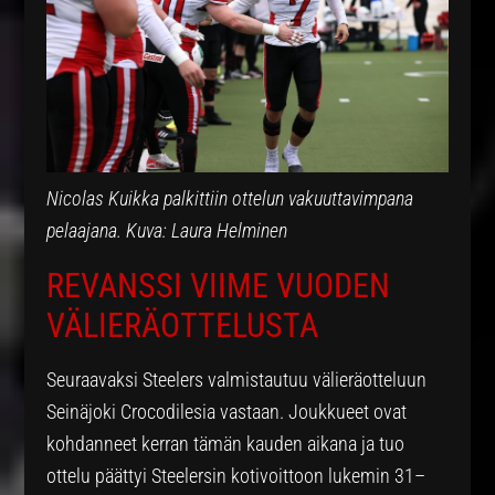
Nicolas Kuikka palkittiin ottelun vakuuttavimpana
pelaajana. Kuva: Laura Helminen
REVANSSI VIIME VUODEN
VÄLIERÄOTTELUSTA
Seuraavaksi Steelers valmistautuu välieräotteluun
Seinäjoki Crocodilesia vastaan. Joukkueet ovat
kohdanneet kerran tämän kauden aikana ja tuo
ottelu päättyi Steelersin kotivoittoon lukemin 31–