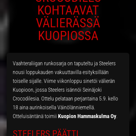
KOHTAAVAT
VÄLIERÄSSÄ
KUOPIOSSA
Vaahteraliigan runkosarja on taputeltu ja Steelers
nousi loppukauden vakuuttavilla esityksillään
toiselle sijalle. Viime viikonloppu sinetöi välierän
Kuopioon, jossa Steelers isännöi Seinäjoki
Crocodilesia. Ottelu pelataan perjantaina 5.9. kello
18 aina aurinkoisella Väinölänniemellä.
Otteluisäntänä toimii
Kuopion Hammaskulma Oy
.
STEELERS PÄÄTTI