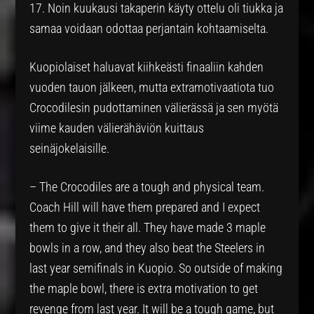
17. Noin kuukausi takaperin käyty ottelu oli tiukka ja
samaa voidaan odottaa perjantain kohtaamiselta.
Kuopiolaiset haluavat kiihkeästi finaaliin kahden
vuoden tauon jälkeen, mutta extramotivaatiota tuo
Crocodilesin pudottaminen välierässä ja sen myötä
viime kauden välierähäviön kuittaus
seinäjokelaisille.
– The Crocodiles are a tough and physical team.
Coach Hill will have them prepared and I expect
them to give it their all. They have made 3 maple
bowls in a row, and they also beat the Steelers in
last year semifinals in Kuopio. So outside of making
the maple bowl, there is extra motivation to get
revenge from last year. It will be a tough game, but