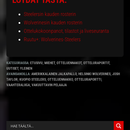
Steelersin kauden rosterin
Wolverinesin kauden rosterin
Ottelukokoonpanot, tilastot ja liveseuranta
Ruutu+: Wolverines-Steelers
KATEGORIASSA:
ETUSIVU
,
MIEHET
,
OTTELUENNAKOT
,
OTTELURAPORTIT
,
UUTISET
,
YLEINEN
AVAINSANOILLA:
AMERIKKALAINEN JALKAPALLO
,
HELSINKI WOLVERINES
,
JOSH
TAYLOR
,
KUOPIO STEELERS
,
OTTELUENNAKKO
,
OTTELURAPORTTI
,
VAAHTERALIIGA
,
VAKUUTTAVIN PELAAJA
ENSISIJAINEN