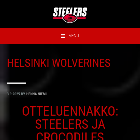
Hyppää
Hyppää
Hyppää
Hyppää
ensisijaiseen
pääsisältöön
ensisijaiseen
alatunnisteeseen
valikkoon
sivupalkkiin
MENU
HELSINKI WOLVERINES
3.9.2025
BY
HENNA NIEMI
OTTELUENNAKKO:
STEELERS JA
CROCODILES