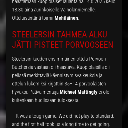
haastamaan kuopiolaiset lauantaina 14.6.2025 kello
18.30 aina aurinkoiselle Väinölänniemelle.
Otteluisäntänä toimii
Mehiläinen
.
STEELERSIN TAHMEA ALKU
JÄTTI PISTEET PORVOOSEEN
Steelersin kauden ensimmäinen ottelu Porvoon
Butchersia vastaan oli haastava. Kuopiolaisilla oli
pelissä merkittäviä käynnistymisvaikeuksia ja
ottelun lukemiksi kirjattiin 35–14 porvoolaisten
hyväksi. Päävalmentaja
Michael Mattingly
ei ole
kuitenkaan huolissaan tuloksesta.
– It was a tough game. We did not play to standard,
and the first half took us a long time to get going.