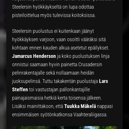
Steelersin hyökkäykseltä on lupa odottaa
pisteiloittelua myös tulevissa koitoksissa.
Steelersin puolustus ei kuitenkaan jäänyt
hyökkäyksen varjoon, vaan osoitti vääräksi sitä
kohtaan ennen kauden alkua asetetut epäilykset.
Jamarcus Henderson
ja koko puolustuksen linja
onnistui saamaan hyvin painetta Crusadersin
pelinrakentajalle sekä nollaamaan heidän
juoksupelinsä. Tuttu takakentän puolustaja
Lars
Steffen
toi vastustajan pallonkantajille
painajaismaisia hetkiä kerta toisensa jälkeen.
Lisäksi mainittakoon, että
Tuukka Mäkelä
nappasi
ensimmäisen syötönkatkonsa Vaahteraliigassa.