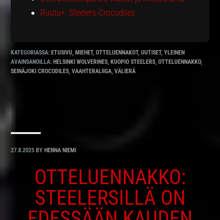
Ruutu+: Steelers-Crocodiles
KATEGORIASSA:
ETUSIVU
,
MIEHET
,
OTTELUENNAKOT
,
UUTISET
,
YLEINEN
AVAINSANOILLA:
HELSINKI WOLVERINES
,
KUOPIO STEELERS
,
OTTELUENNAKKO
,
SEINÄJOKI CROCODILES
,
VAAHTERALIIGA
,
VÄLIERÄ
27.8.2025
BY
HENNA NIEMI
OTTELUENNAKKO:
STEELERSILLÄ ON
EDESSÄÄN KAUDEN