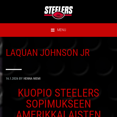
Hyppää
Hyppää
Hyppää
Hyppää
ensisijaiseen
pääsisältöön
ensisijaiseen
alatunnisteeseen
valikkoon
sivupalkkiin
MENU
LAQUAN JOHNSON JR
16.1.2026
BY
HENNA NIEMI
KUOPIO STEELERS
SOPIMUKSEEN
AMERIKKALAISTEN