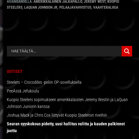
AVAINSANOILLA:
AMERIKKALAINEN JALKAPALLO
,
JEREMY WEST
,
KUOPIO
STEELERS
,
LAQUAN JOHNSON JR
,
PELAAJAVAHVISTUS
,
VAAHTERALIIGA
ENSISIJAINEN
SIVUPALKKI
UUTISET
Steelers – Crocodiles -peliin OP-sovelluksella
PeeÄssä Jefukoulu
Kuopio Steelers sopimukseen amerikkalaisten Jeremy Westin ja LaQuan
Johnson Juniorin kanssa
Joshua Mack ja Chris Cox liittyvät Kuopio Steelersin riveihin
Seuran syyskokous pidetty, uusi hallitus valittu ja kauden palkinnot
jaettu