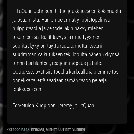
– LaQuan Johnson Jr. tuo joukkueeseen kokemusta
ja osaamista. Hän on pelannut yliopistopelinsä
huipputasolla ja se todellakin näkyy miehen
tekemisessä. Räjähtävyys ja muu fyysinen
suorituskyky on täyttä rautaa, mutta itseeni
suurimman vaikutuksen teki lopulta hänen kykynsä
tunnistaa tilanteet, reagointinopeus ja taito.
Odotukset ovat siis todella korkealla ja olemme tosi
onnekkaita, että saadaan tämän tason pelaaja
joukkueeseen.
Tervetuloa Kuopioon Jeremy ja LaQuan!
KATEGORIASSA:
ETUSIVU
,
MIEHET
,
UUTISET
,
YLEINEN