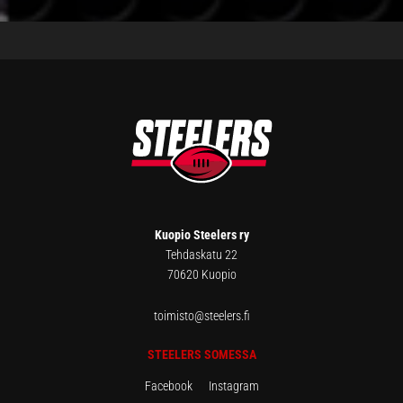
FOOTER
Kuopio Steelers ry
Tehdaskatu 22
70620 Kuopio
toimisto@steelers.fi
STEELERS SOMESSA
Facebook
Instagram