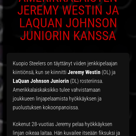
JEREMY WESTIN JA
LAQUAN JOHNSON
JUNIORIN KANSSA
Kuopio Steelers on täyttänyt viiden jenkkipelaajan
kiintiönsä, kun se kiinnitti
Jeremy Westin
(OL) ja
LaQuan Johnson Juniorin
(DL) rosteriinsa.
Amerikkalaiskaksikko tulee vahvistamaan
joukkueen linjapelaamista hyökkäyksen ja
puolustuksen kokoonpanoissa.
Kokenut 28-vuotias Jeremy pelaa hyökkäyksen
linjan oikeaa laitaa. Hän kuvailee itseään fiksuksi ja