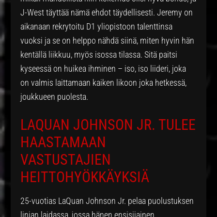
J-West täyttää nämä ehdot täydellisesti. Jeremy on
aikanaan rekrytoitu D1 yliopistoon talenttinsa
vuoksi ja se on helppo nähdä siinä, miten hyvin hän
kentällä liikkuu, myös isossa tilassa. Sitä paitsi
kyseessä on huikea ihminen – iso, iso liideri, joka
on valmis laittamaan kaiken likoon joka hetkessä,
joukkueen puolesta.
LAQUAN JOHNSON JR. TULEE
HAASTAMAAN
VASTUSTAJIEN
HEITTOHYÖKKÄYKSIÄ
25-vuotias LaQuan Johnson Jr. pelaa puolustuksen
linjan laidassa, jossa hänen ensisijainen