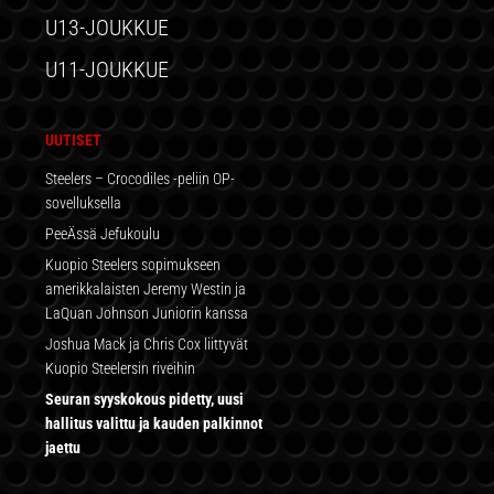
U13-JOUKKUE
U11-JOUKKUE
UUTISET
Steelers – Crocodiles -peliin OP-
sovelluksella
PeeÄssä Jefukoulu
Kuopio Steelers sopimukseen
amerikkalaisten Jeremy Westin ja
LaQuan Johnson Juniorin kanssa
Joshua Mack ja Chris Cox liittyvät
Kuopio Steelersin riveihin
Seuran syyskokous pidetty, uusi
hallitus valittu ja kauden palkinnot
jaettu