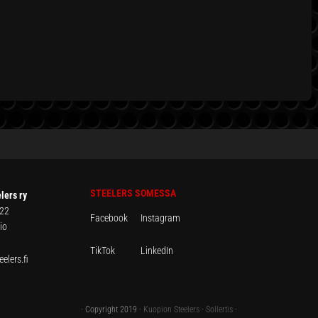
STEELERS SOMESSA
lers ry
 22
Facebook
Instagram
io
TikTok
LinkedIn
elers.fi
· Copyright 2019 ·
Kuopion Steelers
·
Sollertis
·