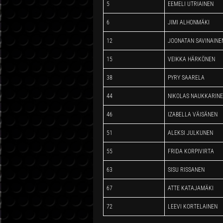
5
EEMELI UTRIAINEN
6
JIMI ALHONMÄKI
12
JOONATAN SAVINAINE
15
VEIKKA HÄRKÖNEN
38
PYRY SAARELA
44
NIKOLAS NAUKKARIN
46
IZABELLA VÄISÄNEN
51
ALEKSI JULKUNEN
55
FRIDA KORPIVIRTA
63
SISU RISSANEN
67
ATTE KATAJAMÄKI
72
LEEVI KORTELAINEN