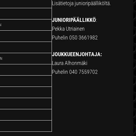
Lisätietoja junioripäälliköltä.
JUNIORIPÄÄLLIKKÖ
:
N
Pekka Utriainen
Puhelin 050 3661982
JOUKKUEENJOHTAJA:
EN
Laura Alhonmäki
Puhelin 040 7559702