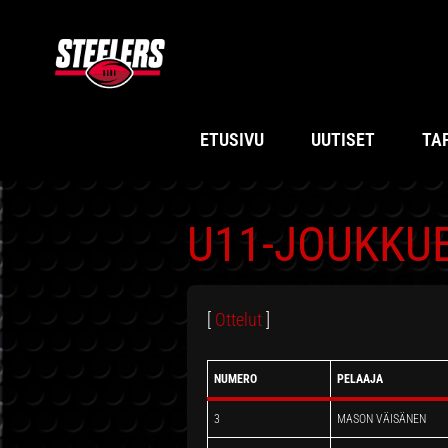
Hyppää
Hyppää
Hyppää
Hyppää
ensisijaiseen
pääsisältöön
ensisijaiseen
alatunnisteeseen
valikkoon
sivupalkkiin
ETUSIVU
UUTISET
TA
U11-JOUKKU
[
Ottelut
]
NUMERO
PELAAJA
3
MASON VÄISÄNEN