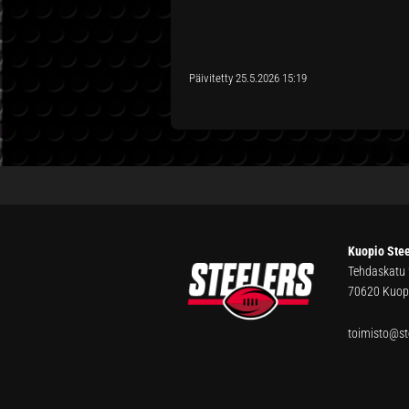
Päivitetty 25.5.2026 15:19
FOOTER
Kuopio Stee
Tehdaskatu
70620 Kuop
toimisto@ste