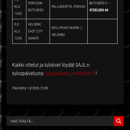
PORVOON
BUTCHERS 0 –
KLO
PALLOKENTTÄ, PORVOO
BUTCHERS
STEELERS 60
13:00
9.8.
HELSINKI
MYLLYPURO NURMI 1,
KLO
EAST CITY
HELSINKI
13:00
GIANTS
Kaikki ottelut ja tulokset löydät SAJL:n
tulospalvelusta:
tulospalvelu.jenkkifutis.fi
!
Päivitetty 1.8.2026 15:39
ENSISIJAINEN