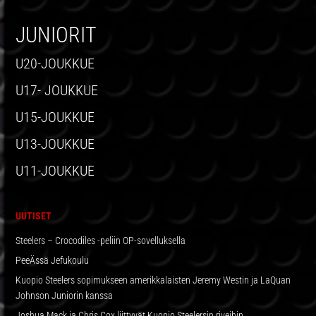
SIVUPALKKI
JUNIORIT
U20-JOUKKUE
U17- JOUKKUE
U15-JOUKKUE
U13-JOUKKUE
U11-JOUKKUE
UUTISET
Steelers – Crocodiles -peliin OP-sovelluksella
PeeÄssä Jefukoulu
Kuopio Steelers sopimukseen amerikkalaisten Jeremy Westin ja LaQuan
Johnson Juniorin kanssa
Joshua Mack ja Chris Cox liittyvät Kuopio Steelersin riveihin