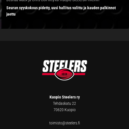
Seuran syyskokous pidetty, uusi hallitus valittu ja kauden palkinnot
jaettu
FOOTER
Kuopio Steelers ry
Tehdaskatu 22
70620 Kuopio
toimisto@steelers.fi