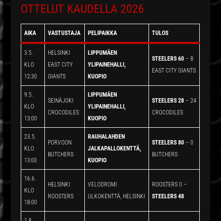
OTTELUT KAUDELLA 2026
AIKA
VASTUSTAJA
PELIPAIKKA
TULOS
3.5.
HELSINKI
LIPPUMÄEN
STEELERS 60
– 8
KLO
EAST CITY
YLIPAINEHALLI,
EAST CITY GIANTS
12:30
GIANTS
KUOPIO
9.5.
LIPPUMÄEN
SEINÄJOKI
STEELERS 28
– 24
KLO
YLIPAINEHALLI,
CROCODILES
CROCODILES
13:00
KUOPIO
23.5.
RAUHALAHDEN
PORVOON
STEELERS 80
– 0
KLO
JALKAPALLOKENTTÄ,
BUTCHERS
BUTCHERS
13:00
KUOPIO
16.6.
HELSINKI
VELODROMI
ROOSTERS 0 –
KLO
ROOSTERS
ULKOKENTTÄ, HELSINKI
STEELERS
48
18:00
1.8.