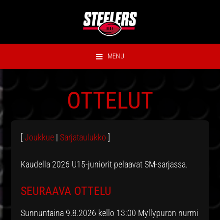
Hyppää
Hyppää
Hyppää
Hyppää
ensisijaiseen
pääsisältöön
ensisijaiseen
alatunnisteeseen
valikkoon
sivupalkkiin
MENU
OTTELUT
[
Joukkue
|
Sarjataulukko
]
Kaudella 2026 U15-juniorit pelaavat SM-sarjassa.
SEURAAVA OTTELU
Sunnuntaina 9.8.2026 kello 13:00 Myllypuron nurmi