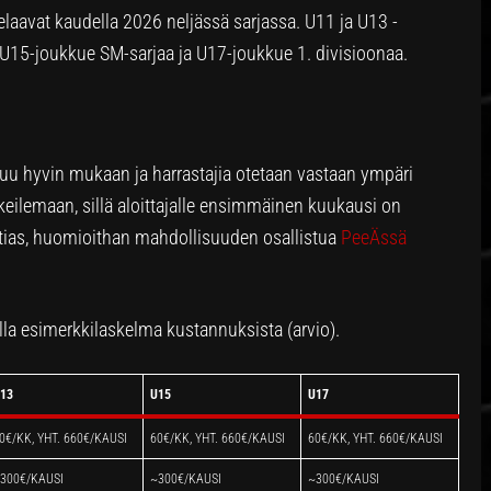
elaavat kaudella 2026 neljässä sarjassa. U11 ja U13 -
 U15-joukkue SM-sarjaa ja U17-joukkue 1. divisioonaa.
tuu hyvin mukaan ja harrastajia otetaan vastaan ympäri
eilemaan, sillä aloittajalle ensimmäinen kuukausi on
otias, huomioithan mahdollisuuden osallistua
PeeÄssä
la esimerkkilaskelma kustannuksista (arvio).
13
U15
U17
0€/KK, YHT. 660€/KAUSI
60€/KK, YHT. 660€/KAUSI
60€/KK, YHT. 660€/KAUSI
300€/KAUSI
~300€/KAUSI
~300€/KAUSI