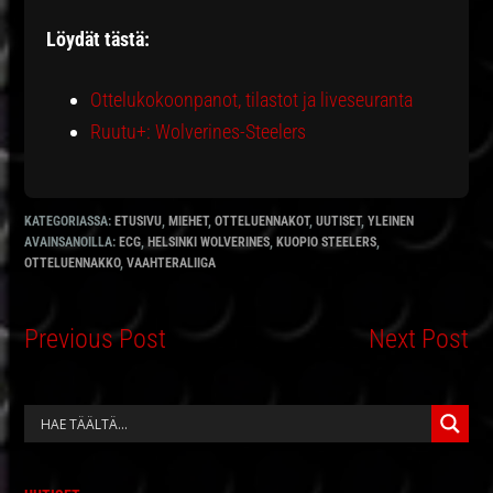
Löydät tästä:
Ottelukokoonpanot, tilastot ja liveseuranta
Ruutu+: Wolverines-Steelers
KATEGORIASSA:
ETUSIVU
,
MIEHET
,
OTTELUENNAKOT
,
UUTISET
,
YLEINEN
AVAINSANOILLA:
ECG
,
HELSINKI WOLVERINES
,
KUOPIO STEELERS
,
OTTELUENNAKKO
,
VAAHTERALIIGA
Previous Post
Next Post
ENSISIJAINEN
SIVUPALKKI