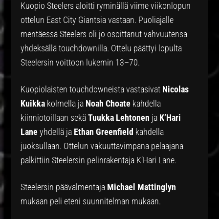
Kuopio Steelers aloitti ryminällä viime viikonlopun
ottelun East City Giantsia vastaan. Puoliajalle
mentäessä Steelers oli jo osoittanut vahvuutensa
yhdeksällä touchdownilla. Ottelu päättyi lopulta
Steelersin voittoon lukemin 13–70.
Kuopiolaisten touchdowneista vastasivat
Nicolas
Kuikka
kolmella ja
Noah Choate
kahdella
kiinniotoillaan sekä
Tuukka Lehtonen
ja
K’Hari
Lane
yhdellä ja
Ethan Greenfield
kahdella
juoksullaan. Ottelun vakuuttavimpana pelaajana
palkittiin Steelersin pelinrakentaja K’Hari Lane.
Steelersin päävalmentaja
Michael Mattinglyn
mukaan peli eteni suunnitelman mukaan.