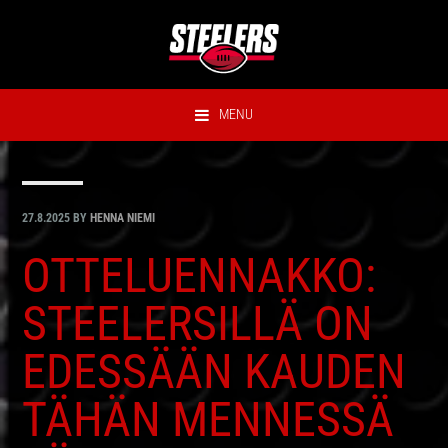
Hyppää
Hyppää
Hyppää
Hyppää
ensisijaiseen
pääsisältöön
ensisijaiseen
alatunnisteeseen
valikkoon
sivupalkkiin
MENU
27.8.2025
BY
HENNA NIEMI
OTTELUENNAKKO:
STEELERSILLÄ ON
EDESSÄÄN KAUDEN
TÄHÄN MENNESSÄ