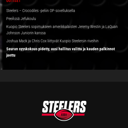
UUTISET
Steelers – Crocodiles -peliin OP-sovelluksella
PeeÄssä Jefukoulu
Kuopio Steelers sopimukseen amerikkalaisten Jeremy Westin ja LaQuan
Johnson Juniorin kanssa
Joshua Mack ja Chris Cox liittyvät Kuopio Steelersin riveihin
Seuran syyskokous pidetty, uusi hallitus valittu ja kauden palkinnot
jaettu
FOOTER