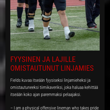
FYYSINEN JA LAJILLE
OMISTAUTUNUT LINJAMIES
Fields kuvaa itseään fyysiseksi linjamieheksi ja
omistautuneeksi tiimikaveriksi, joka haluaa kehittää
itseään koko ajan paremmaksi pelaajaksi.
– I am a physical offensive lineman who takes pride