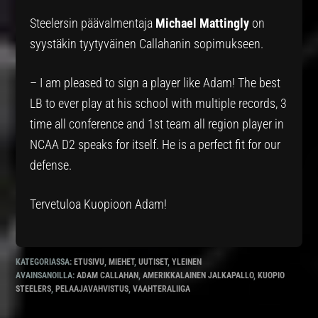
Steelersin päävalmentaja
Michael Mattingly
on
syystäkin tyytyväinen Callahanin sopimukseen.
– I am pleased to sign a player like Adam! The best
LB to ever play at his school with multiple records, 3
time all conference and 1st team all region player in
NCAA D2 speaks for itself. He is a perfect fit for our
defense.
Tervetuloa Kuopioon Adam!
KATEGORIASSA:
ETUSIVU
,
MIEHET
,
UUTISET
,
YLEINEN
AVAINSANOILLA:
ADAM CALLAHAN
,
AMERIKKALAINEN JALKAPALLO
,
KUOPIO
STEELERS
,
PELAAJAVAHVISTUS
,
VAAHTERALIIGA