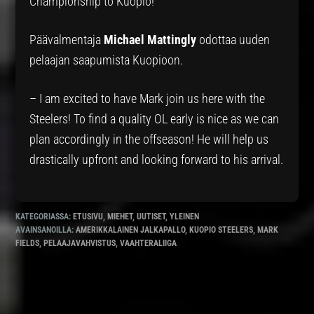
Championship to Kuopio!
Päävalmentaja
Michael Mattingly
odottaa uuden
pelaajan saapumista Kuopioon.
– I am excited to have Mark join us here with the
Steelers! To find a quality OL early is nice as we can
plan accordingly in the offseason! He will help us
drastically upfront and looking forward to his arrival.
KATEGORIASSA:
ETUSIVU
,
MIEHET
,
UUTISET
,
YLEINEN
AVAINSANOILLA:
AMERIKKALAINEN JALKAPALLO
,
KUOPIO STEELERS
,
MARK
FIELDS
,
PELAAJAVAHVISTUS
,
VAAHTERALIIGA