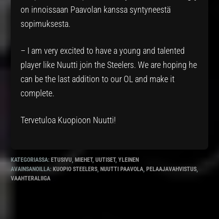
on innoissaan Paavolan kanssa syntyneestä
sopimuksesta.
– I am very excited to have a young and talented
player like Nuutti join the Steelers. We are hoping he
can be the last addition to our OL and make it
complete.
Tervetuloa Kuopioon Nuutti!
KATEGORIASSA:
ETUSIVU
,
MIEHET
,
UUTISET
,
YLEINEN
AVAINSANOILLA:
KUOPIO STEELERS
,
NUUTTI PAAVOLA
,
PELAAJAVAHVISTUS
,
VAAHTERALIIGA