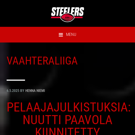
Hyppää
Hyppää
Hyppää
Hyppää
ensisijaiseen
pääsisältöön
ensisijaiseen
alatunnisteeseen
valikkoon
sivupalkkiin
MENU
VAAHTERALIIGA
6.5.2025
BY
HENNA NIEMI
PELAAJAJULKISTUKSIA:
NUUTTI PAAVOLA
KIINNITETTY