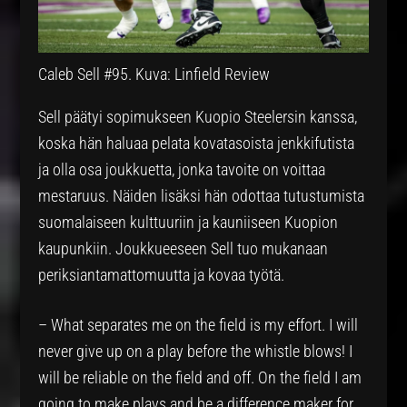
Caleb Sell #95. Kuva: Linfield Review
Sell päätyi sopimukseen Kuopio Steelersin kanssa,
koska hän haluaa pelata kovatasoista jenkkifutista
ja olla osa joukkuetta, jonka tavoite on voittaa
mestaruus. Näiden lisäksi hän odottaa tutustumista
suomalaiseen kulttuuriin ja kauniiseen Kuopion
kaupunkiin. Joukkueeseen Sell tuo mukanaan
periksiantamattomuutta ja kovaa työtä.
– ⁠What separates me on the field is my effort. I will
never give up on a play before the whistle blows! I
will be reliable on the field and off. On the field I am
going to make plays and be a difference maker for