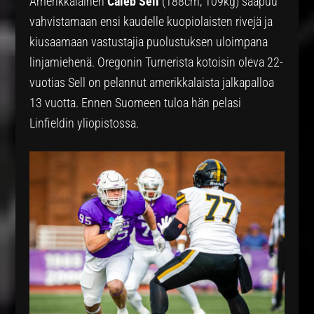
Amerikkalainen
Caleb Sell
(188cm, 109kg) saapuu
vahvistamaan ensi kaudelle kuopiolaisten rivejä ja
kiusaamaan vastustajia puolustuksen uloimpana
linjamiehenä. Oregonin Turnerista kotoisin oleva 22-
vuotias Sell on pelannut amerikkalaista jalkapalloa
13 vuotta. Ennen Suomeen tuloa hän pelasi
Linfieldin yliopistossa.