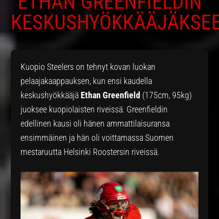
ETHAN GREENFIELDIN
KESKUSHYÖKKÄÄJÄKSE
Kuopio Steelers on tehnyt kovan luokan
pelaajakaappauksen, kun ensi kaudella
keskushyökkääjä
Ethan Greenfield
(175cm, 95kg)
juoksee kuopiolaisten riveissä. Greenfieldin
edellinen kausi oli hänen ammattilaisuransa
ensimmäinen ja hän oli voittamassa Suomen
mestaruutta Helsinki Roostersin riveissä.