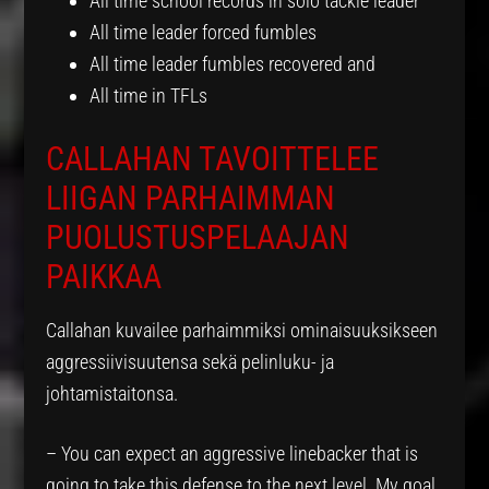
All time school records in solo tackle leader
All time leader forced fumbles
All time leader fumbles recovered and
All time in TFLs
CALLAHAN TAVOITTELEE
LIIGAN PARHAIMMAN
PUOLUSTUSPELAAJAN
PAIKKAA
Callahan kuvailee parhaimmiksi ominaisuuksikseen
aggressiivisuutensa sekä pelinluku- ja
johtamistaitonsa.
– You can expect an aggressive linebacker that is
going to take this defense to the next level. My goal