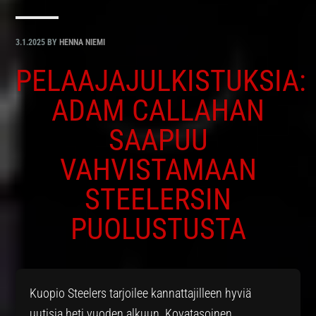
3.1.2025
BY
HENNA NIEMI
PELAAJAJULKISTUKSIA:
ADAM CALLAHAN
SAAPUU
VAHVISTAMAAN
STEELERSIN
PUOLUSTUSTA
Kuopio Steelers tarjoilee kannattajilleen hyviä
uutisia heti vuoden alkuun. Kovatasoinen