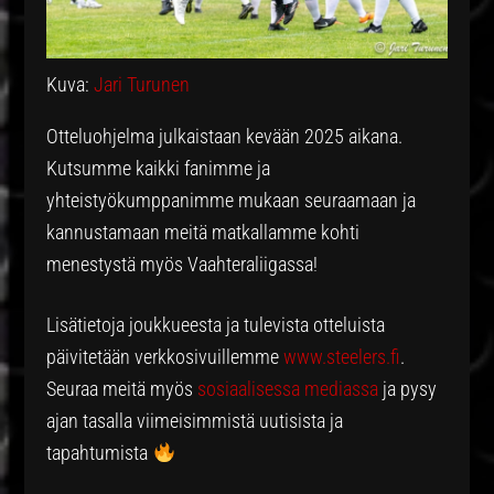
Kuva:
Jari Turunen
Otteluohjelma julkaistaan kevään 2025 aikana.
Kutsumme kaikki fanimme ja
yhteistyökumppanimme mukaan seuraamaan ja
kannustamaan meitä matkallamme kohti
menestystä myös Vaahteraliigassa!
Lisätietoja joukkueesta ja tulevista otteluista
päivitetään verkkosivuillemme
www.steelers.fi
.
Seuraa meitä myös
sosiaalisessa mediassa
ja pysy
ajan tasalla viimeisimmistä uutisista ja
tapahtumista