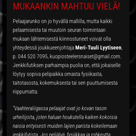
MUKAANKIN MAHTUU VIELÄ!
Pelaajarunko on jo hyvällä mallilla, mutta kaikki
pelaamisesta tai muutoin seuran toimintaan
mukaan lähtemisestä kiinnostuneet voivat olla
yhteydessä joukkueenjohtaja
Meri-Tuuli Lyytiseen
,
p. 044 520 7095, kuopiosteelersnaiset@gmail.com.
Jenkkifutiksen parhaimpia puolia on, että jokaiselle
löytyy sopiva pelipaikka omasta fysiikasta,
taitotasosta, kokemuksesta tai sen puuttumisesta
riippumatta.
”Vaahteraliigassa pelaajat ovat jo kovan tason
urheilijoita, joten haluan houkutella kaiken kokoisia
naisia erityisesti muiden lajien parista kokeilemaan
jenkkifutista. Jos peliälyä, fysiikkaa ja rohkeutta