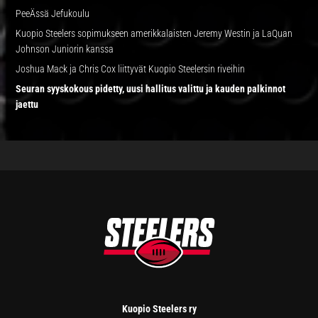
PeeÄssä Jefukoulu
Kuopio Steelers sopimukseen amerikkalaisten Jeremy Westin ja LaQuan
Johnson Juniorin kanssa
Joshua Mack ja Chris Cox liittyvät Kuopio Steelersin riveihin
Seuran syyskokous pidetty, uusi hallitus valittu ja kauden palkinnot
jaettu
FOOTER
Kuopio Steelers ry