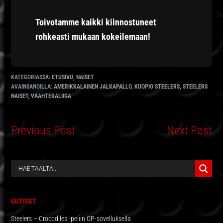
Toivotamme kaikki kiinnostuneet
rohkeasti mukaan kokeilemaan!
KATEGORIASSA:
ETUSIVU
,
NAISET
AVAINSANOILLA:
AMERIKKALAINEN JALKAPALLO
,
KUOPIO STEELERS
,
STEELERS
NAISET
,
VAAHTERALIIGA
Previous Post
Next Post
ENSISIJAINEN
SIVUPALKKI
UUTISET
Steelers – Crocodiles -peliin OP-sovelluksella