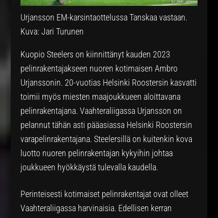
Urjansson EM-karsintaottelussa Tanskaa vastaan.
Kuva: Jari Turunen
Kuopio Steelers on kiinnittänyt kauden 2023
pelinrakentajakseen nuoren kotimaisen Ambro
Urjanssonin. 20-vuotias Helsinki Roostersin kasvatti
toimii myös miesten maajoukkueen aloittavana
pelinrakentajana. Vaahteraliigassa Urjansson on
pelannut tähän asti pääasiassa Helsinki Roostersin
varapelinrakentajana. Steelersillä on kuitenkin kova
luotto nuoren pelinrakentajan kykyihin johtaa
joukkueen hyökkäystä tulevalla kaudella.
Perinteisesti kotimaiset pelinrakentajat ovat olleet
Vaahteraliigassa harvinaisia. Edellisen kerran