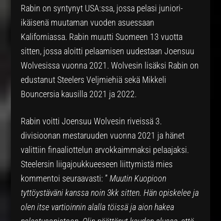
Rabin on syntynyt USA:ssa, jossa pelasi juniori-
ikäisenä muutaman vuoden asuessaan
Kaliforniassa. Rabin muutti Suomeen 13 vuotta
sitten, jossa aloitti pelaamisen uudestaan Joensuu
Wolvesissa vuonna 2021. Wolvesin lisäksi Rabin on
edustanut Steelers Veljmiehiä sekä Mikkeli
Bouncersia kausilla 2021 ja 2022.
Rabin voitti Joensuu Wolvesin riveissä 3.
divisioonan mestaruuden vuonna 2021 ja hänet
valittiin finaaliottelun arvokkaimmaksi pelaajaksi.
Steelersin liigajoukkueeseen liittymistä mies
kommentoi seuraavasti: ”
Muutin Kuopioon
tyttöystäväni kanssa noin 3kk sitten. Hän opiskelee ja
olen itse vartioinnin alalla töissä ja aion hakea