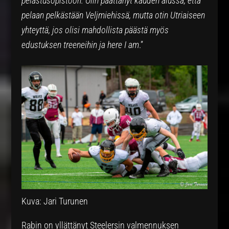
pelastusopistoon. Olin päättänyt kauden alussa, että
pelaan pelkästään Veljmiehissä, mutta otin Utriaiseen
yhteyttä, jos olisi mahdollista päästä myös
edustuksen treeneihin ja here I am
.”
Kuva: Jari Turunen
Rabin on yllättänyt Steelersin valmennuksen