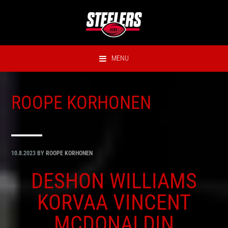
Hyppää
Hyppää
Hyppää
Hyppää
ensisijaiseen
pääsisältöön
ensisijaiseen
alatunnisteeseen
valikkoon
sivupalkkiin
MENU
ROOPE KORHONEN
10.8.2023
BY
ROOPE KORHONEN
DESHON WILLIAMS
KORVAA VINCENT
MCDONALDIN