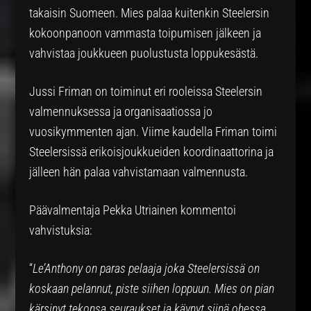
takaisin Suomeen. Mies palaa kuitenkin Steelersin
kokoonpanoon vammasta toipumisen jälkeen ja
vahvistaa joukkueen puolustusta loppukesästä.
Jussi Friman on toiminut eri rooleissa Steelersin
valmennuksessa ja organisaatiossa jo
vuosikymmenten ajan. Viime kaudella Friman toimi
Steelersissä erikoisjoukkueiden koordinaattorina ja
jälleen hän palaa vahvistamaan valmennusta.
Päävalmentaja Pekka Utriainen kommentoi
vahvistuksia:
“
Le’Anthony on paras pelaaja joka Steelersissä on
koskaan pelannut, piste siihen loppuun. Mies on pian
kärsinyt tekonsa seuraukset ja käynyt siinä ohessa