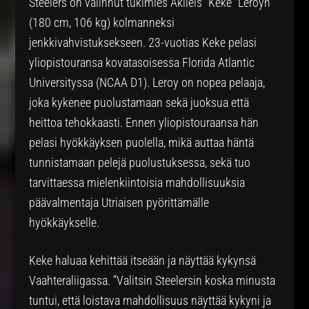
Steelers on valinnut tukimies Akileis ”Keke” Leroyn
(180 cm, 106 kg) kolmanneksi
jenkkivahvistuksekseen. 23-vuotias Keke pelasi
yliopistouransa kovatasoisessa Florida Atlantic
Universityssa (NCAA D1). Leroy on nopea pelaaja,
joka kykenee puolustamaan sekä juoksua että
heittoa tehokkaasti. Ennen yliopistouraansa hän
pelasi hyökkäyksen puolella, mikä auttaa häntä
tunnistamaan pelejä puolustuksessa, sekä tuo
tarvittaessa mielenkiintoisia mahdollisuuksia
päävalmentaja Utriaisen pyörittämälle
hyökkäykselle.
Keke haluaa kehittää itseään ja näyttää kykynsä
Vaahteraliigassa. ”Valitsin Steelersin koska minusta
tuntui, että loistava mahdollisuus näyttää kykyni ja