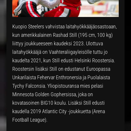
Kuopio Steelers vahvistaa laitahyökkääjäosastoaan,
kun amerikkalainen Rashad Still (195 cm, 100 kg)
liittyy joukkueeseen kaudeksi 2023. Ulottuva
laitahyökkääjä on Vaahteraliigayleisölle tuttu jo
kaudelta 2021, kun Still edusti Helsinki Roostersia.
Roostersin lisäksi Still on edustanut Euroopassa
Unkarilaista Fehervar Enthronersia ja Puolalaista
Tychy Falconsia. Yliopistouransa mies pelasi
Minnesota Golden Gophersissa, joka on
kovatasoinen BIG10 koulu. Lisäksi Still edusti
kaudella 2019 Atlantic City -joukkuetta (Arena
Football League).