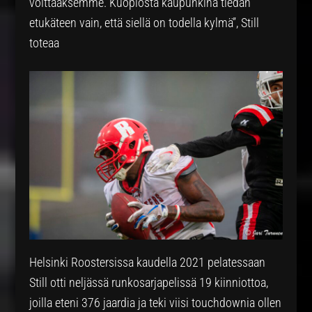
voittaaksemme. Kuopiosta kaupunkina tiedän
etukäteen vain, että siellä on todella kylmä”, Still
toteaa
Helsinki Roostersissa kaudella 2021 pelatessaan
Still otti neljässä runkosarjapelissä 19 kiinniottoa,
joilla eteni 376 jaardia ja teki viisi touchdownia ollen