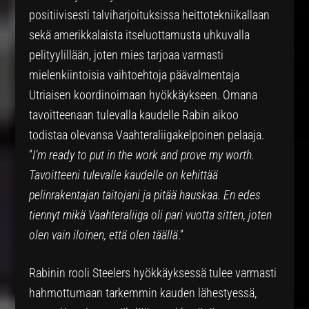
positiivisesti talviharjoituksissa heittotekniikallaan
sekä amerikkalaista itseluottamusta uhkuvalla
pelityylillään, joten mies tarjoaa varmasti
mielenkiintoisia vaihtoehtoja päävalmentaja
Utriaisen koordinoimaan hyökkäykseen. Omana
tavoitteenaan tulevalla kaudelle Rabin aikoo
todistaa olevansa Vaahteraliigakelpoinen pelaaja.
”
I’m ready to put in the work and prove my worth.
Tavoitteeni tulevalle kaudelle on kehittää
pelinrakentajan taitojani ja pitää hauskaa. En edes
tiennyt mikä Vaahteraliiga oli pari vuotta sitten, joten
olen vain iloinen, että olen täällä
.”
Rabinin rooli Steelers hyökkäyksessä tulee varmasti
hahmottumaan tarkemmin kauden lähestyessä,