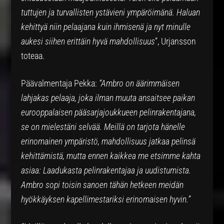
tuttujen ja turvallisten ystävieni ympäröimänä. Haluan
kehittyä niin pelaajana kuin ihmisenä ja nyt minulle
aukesi siihen erittäin hyvä mahdollisuus
”, Urjansson
toteaa.
Päävalmentaja Pekka:
“Ambro on äärimmäisen
lahjakas pelaaja, joka ilman muuta ansaitsee paikan
eurooppalaisen pääsarjajoukkueen pelinrakentajana,
se on mielestäni selvää. Meillä on tarjota hänelle
erinomainen ympäristö, mahdollisuus jatkaa pelinsä
kehittämistä, mutta ennen kaikkea me etsimme kahta
asiaa: Laadukasta pelinrakentajaa ja uudistumista.
Ambro sopi toisin sanoen tähän hetkeen meidän
hyökkäyksen kapellimestariksi erinomaisen hyvin.”