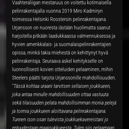
Vaahteraliigan mestaruus on voitettu kotimaisella
pelinrakentajalla vuonna 2019 Miro Kadmiryn
toimiessa Helsinki Roostersin pelinrakentajana.
Urjansson on nuoresta iästään huolimatta saanut
harjoitella pitkään laadukkaassa valmennuksessa ja
hyvien amerikkalais- ja suomalaispelinrakentajien
opissa, minkä takia miehestä on kehittynyt hyvä
pelinrakentaja. Seuraava askel kehitykselle on
luonnollisesti kovien otteluiden pelaaminen, mihin
Steelers päätti tarjota Urjanssonille mahdollisuuden.
”
Tässä kohtaa uraani tarvitsen sellaisen joukkueen,
joka antaa minulle mahdollisuuden ottaa vastuuta
sekä tilaisuuden pelata mahdollisimman monia pelejä
ja toimia joukkueen aloittavana pelinrakentajana.
Tunnen ison osan tulevista joukkuekavereistani jo
entuudestaan maajoukkueesta. Tulen siis pelaamaan