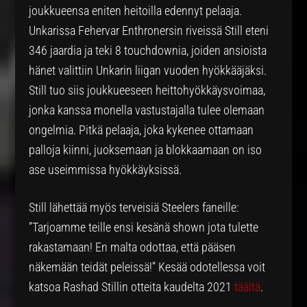
joukkueensa eniten heitoilla edennyt pelaaja.
Unkarissa Fehervar Enthronersin riveissä Still eteni
346 jaardia ja teki 8 touchdownia, joiden ansioista
hänet valittiin Unkarin liigan vuoden hyökkääjäksi.
Still tuo siis joukkueeseen heittohyökkäysvoimaa,
jonka kanssa monella vastustajalla tulee olemaan
ongelmia. Pitkä pelaaja, joka kykenee ottamaan
palloja kiinni, juoksemaan ja blokkaamaan on iso
ase useimmissa hyökkäyksissä.
Still lähettää myös terveisiä Steelers faneille:
”Tarjoamme teille ensi kesänä shown jota tulette
rakastamaan! En malta odottaa, että pääsen
näkemään teidät peleissä!” Kesää odotellessa voit
katsoa Rashad Stillin otteita kaudelta 2021
täältä
.