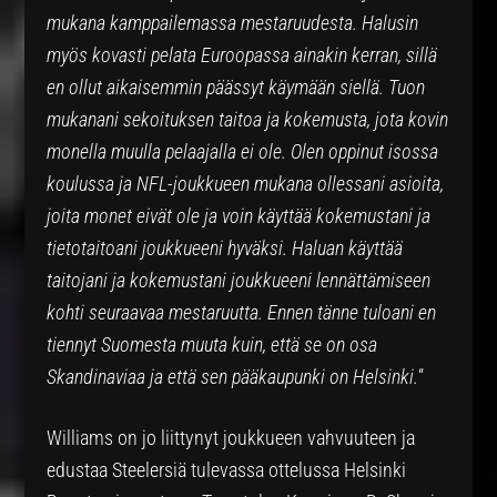
mukana kamppailemassa mestaruudesta. Halusin
myös kovasti pelata Euroopassa ainakin kerran, sillä
en ollut aikaisemmin päässyt käymään siellä. Tuon
mukanani sekoituksen taitoa ja kokemusta, jota kovin
monella muulla pelaajalla ei ole. Olen oppinut isossa
koulussa ja NFL-joukkueen mukana ollessani asioita,
joita monet eivät ole ja voin käyttää kokemustani ja
tietotaitoani joukkueeni hyväksi. Haluan käyttää
taitojani ja kokemustani joukkueeni lennättämiseen
kohti seuraavaa mestaruutta. Ennen tänne tuloani en
tiennyt Suomesta muuta kuin, että se on osa
Skandinaviaa ja että sen pääkaupunki on Helsinki.
“
Williams on jo liittynyt joukkueen vahvuuteen ja
edustaa Steelersiä tulevassa ottelussa Helsinki