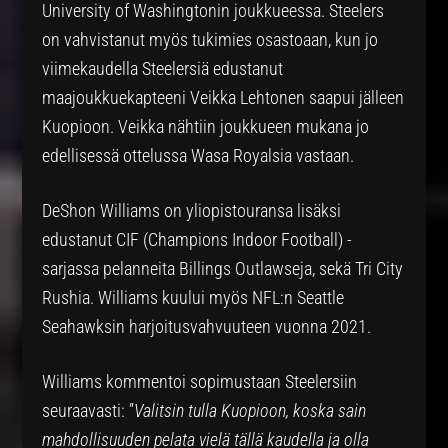
University of Washingtonin joukkueessa. Steelers
on vahvistanut myös tukimies osastoaan, kun jo
viimekaudella Steelersiä edustanut
maajoukkuekapteeni Veikka Lehtonen saapui jälleen
Kuopioon. Veikka nähtiin joukkueen mukana jo
edellisessä ottelussa Wasa Royalsia vastaan.
DeShon Williams on yliopistouransa lisäksi
edustanut CIF (Champions Indoor Football) -
sarjassa pelanneita Billings Outlawseja, sekä Tri City
Rushia. Williams kuului myös NFL:n Seattle
Seahawksin harjoitusvahvuuteen vuonna 2021.
Williams kommentoi sopimustaan Steelersiin
seuraavasti: ”
Valitsin tulla Kuopioon, koska sain
mahdollisuuden pelata vielä tällä kaudella ja olla