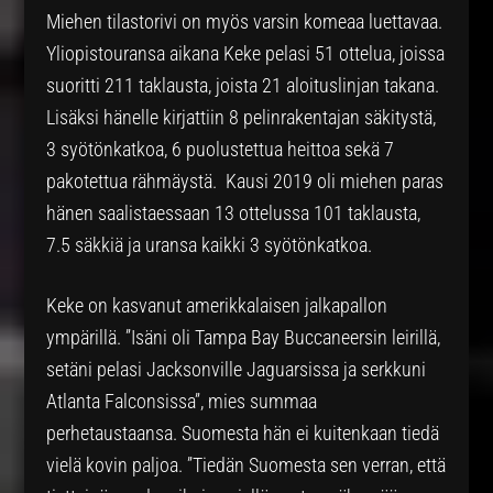
Miehen tilastorivi on myös varsin komeaa luettavaa.
Yliopistouransa aikana Keke pelasi 51 ottelua, joissa
suoritti 211 taklausta, joista 21 aloituslinjan takana.
Lisäksi hänelle kirjattiin 8 pelinrakentajan säkitystä,
3 syötönkatkoa, 6 puolustettua heittoa sekä 7
pakotettua rähmäystä. Kausi 2019 oli miehen paras
hänen saalistaessaan 13 ottelussa 101 taklausta,
7.5 säkkiä ja uransa kaikki 3 syötönkatkoa.
Keke on kasvanut amerikkalaisen jalkapallon
ympärillä. ”Isäni oli Tampa Bay Buccaneersin leirillä,
setäni pelasi Jacksonville Jaguarsissa ja serkkuni
Atlanta Falconsissa”, mies summaa
perhetaustaansa. Suomesta hän ei kuitenkaan tiedä
vielä kovin paljoa. ”Tiedän Suomesta sen verran, että