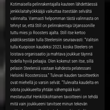
Kotimaisella pelinrakentajalla kauteen lähdettäessä
jenkkilaitahyökkääjä vaikuttaa itsestään selvältä
valinnalta. Varmasti helpomman tästä valinnasta on
tehnyt se, että Still on pelinrakentaja Urjanssonille
tuttu mies jo Roosters ajalta. Still itse kertoo
päätöksestään tulla Steelersiin seuraavasti: ”Valitsin
tulla Kuopioon kaudeksi 2023, koska Steelers on
loistava organisaatio ja mahtava joukkue täynnä
todella hyviä pelaajia. Olen kokenut sen itse, sillä
pelasin Steelersiä vastaan kahdesta pelatessani
Helsinki Roostersissa.” Tulevan kauden tavoitteetkin
ovat miehellä jo varsin selvät. ”Tulevalta kaudelta en
odota joukkueelta yhtään vähempää kuin
mestaruutta! Henkilökohtainen tavoitteeni on tehdä
mitä vain joukkueeni tarvitsee minun tekevän