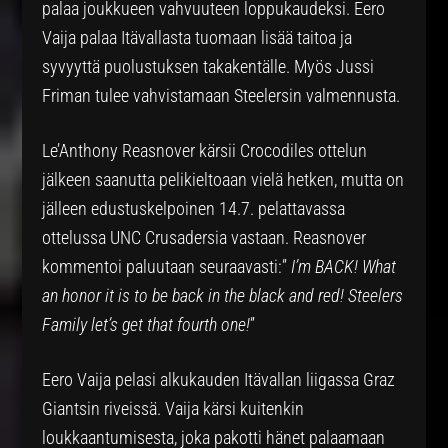
palaa joukkueen vahvuuteen loppukaudeksi. Eero
Vaija palaa Itävallasta tuomaan lisää taitoa ja
syvyyttä puolustuksen takakentälle. Myös Jussi
Friman tulee vahvistamaan Steelersin valmennusta.
Le’Anthony Reasnover kärsii Crocodiles ottelun
jälkeen saanutta pelikieltoaan vielä hetken, mutta on
jälleen edustuskelpoinen 14.7. pelattavassa
ottelussa UNC Crusadersia vastaan. Reasnover
kommentoi paluutaan seuraavasti:”
I’m BACK! What
an honor it is to be back in the black and red! Steelers
Family let’s get that fourth one!
”
Eero Vaija pelasi alkukauden Itävallan liigassa Graz
Giantsin riveissä. Vaija kärsi kuitenkin
loukkaantumisesta, joka pakotti hänet palaamaan