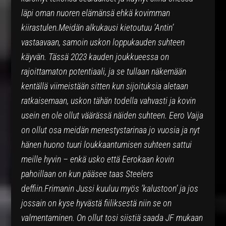
läpi oman nuoren elämänsä ehkä kovimman
kiirastulen.Meidän alkukausi kietoutuu ’Antin’
vastaavaan, samoin uskon loppukauden suhteen
käyvän. Tässä 2023 kauden joukkueessa on
rajoittamaton potentiaali, ja se tullaan näkemään
kentällä viimeistään sitten kun sijoituksia aletaan
ratkaisemaan, uskon tähän todella vahvasti ja kovin
usein en ole ollut väärässä näiden suhteen. Eero Vaija
on ollut osa meidän menestystarinaa jo vuosia ja nyt
hänen huono tuuri loukkaantumisen suhteen sattui
meille hyvin – enkä usko että Eerokaan kovin
pahoillaan on kun pääsee taas Steelers
deffiin.Frimanin Jussi kuuluu myös ’kalustoon’ ja jos
jossain on kyse hyvästä fiiliksestä niin se on
valmentaminen. On ollut tosi siistiä saada JF mukaan