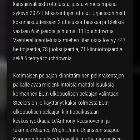
kansainvälisistä otteluista, joista viimeisimpänä
syksyn 2022 EM-karsintojen ottelut. Urjansson heitti
kokonaisuudessaan 2 ottelussa Tanskaa ja Tšekkiä
vastaan 656 jaardia ja huimat 11 touchdownia.
Vaahteraliigaotteluista miehen tilastoista löytyy 447
heittojaardia, 78 juoksujaardia, 71 kiinniottojaardia
sekä 6 tehtyä touchdownia.
Kotimaisen pelaajan kiinnittäminen pelinrakentajan
paikalle avaa mielenkiintoisia mahdollisuuksia
kolmannen EU:n ulkopuolisen pelaajan valintaan.
Steelers on jo käyttänyt kaksi kolmesta EU:n
ulkopuolisen pelaajan kiintiöpaikastaan
keskushyökkääjä Le’Anthony Reasnoveriin ja
tukimies Maurice Wright Jr:iin. Urjansson saapuu
Kuopioon lopullisesti keväällä, mutta mies pääsee