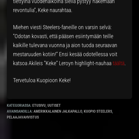
tiettyinä vuodenaikoina siellä pystyy näkemään
revontulia”, Keke naurahtaa.
Miehen viesti Steelers-faneille on varsin selvä:
”Odotan kovasti, että pääsen esiintymään teille
kaikille tulevana vuonna ja aion tuoda seuraavan
mestaruuden kotiin!” Ensi kesää odotellessa voit
katsoa Akileis ”Keke” Leroyn highlight-nauhaa
täältä
.
Tervetuloa Kuopioon Keke!
KATEGORIASSA:
ETUSIVU
,
UUTISET
AVAINSANOILLA:
AMERIKKALAINEN JALKAPALLO
,
KUOPIO STEELERS
,
PELAAJAVAHVISTUS