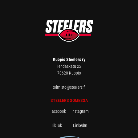
FOOTER
Kuopio Steelers ry
Tehdaskatu 22
70620 Kuopio
toimisto@steelers.fi
STEELERS SOMESSA
Facebook
Instagram
TikTok
LinkedIn