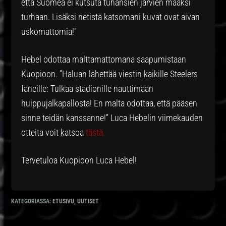
että Suomea ei kutsuta tuhansien järvien maaksi
turhaan. Lisäksi netistä katsomani kuvat ovat aivan
uskomattomia!”
Hebel odottaa malttamattomana saapumistaan
Kuopioon. ”Haluan lähettää viestin kaikille Steelers
faneille: Tulkaa stadionille nauttimaan
huippujalkapallosta! En malta odottaa, että pääsen
sinne teidän kanssanne!” Luca Hebelin viimekauden
otteita voit katsoa
tästä.
Tervetuloa Kuopioon Luca Hebel!
KATEGORIASSA:
ETUSIVU
,
UUTISET