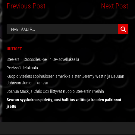
Previous Post
Next Post
ENSISIJAINEN
SIVUPALKKI
UUTISET
Steelers – Crocodiles -peliin OP-sovelluksella
PeeÄssä Jefukoulu
Kuopio Steelers sopimukseen amerikkalaisten Jeremy Westin ja LaQuan
Johnson Juniorin kanssa
Joshua Mack ja Chris Cox liittyvät Kuopio Steelersin riveihin
Seuran syyskokous pidetty, uusi hallitus valittu ja kauden palkinnot
jaettu