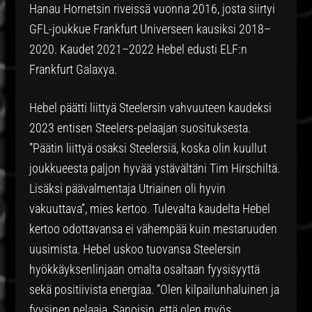
Hanau Hornetsin riveissä vuonna 2016, josta siirtyi
GFL-joukkue Frankfurt Universeen kausiksi 2018–
2020. Kaudet 2021–2022 Hebel edusti ELF:n
Frankfurt Galaxya.
Hebel päätti liittyä Steelersin vahvuuteen kaudeksi
2023 entisen Steelers-pelaajan suosituksesta.
”Päätin liittyä osaksi Steelersiä, koska olin kuullut
joukkueesta paljon hyvää ystävältäni Tim Hirschiltä.
Lisäksi päävalmentaja Utriainen oli hyvin
vakuuttava”, mies kertoo. Tulevalta kaudelta Hebel
kertoo odottavansa ei vähempää kuin mestaruuden
uusimista. Hebel uskoo tuovansa Steelersin
hyökkäyksenlinjaan omalta osaltaan fyysisyyttä
sekä positiivista energiaa. ”Olen kilpailunhaluinen ja
fyysinen pelaaja. Sanoisin, että olen myös