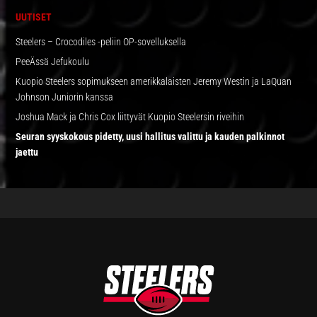
UUTISET
Steelers – Crocodiles -peliin OP-sovelluksella
PeeÄssä Jefukoulu
Kuopio Steelers sopimukseen amerikkalaisten Jeremy Westin ja LaQuan
Johnson Juniorin kanssa
Joshua Mack ja Chris Cox liittyvät Kuopio Steelersin riveihin
Seuran syyskokous pidetty, uusi hallitus valittu ja kauden palkinnot
jaettu
FOOTER