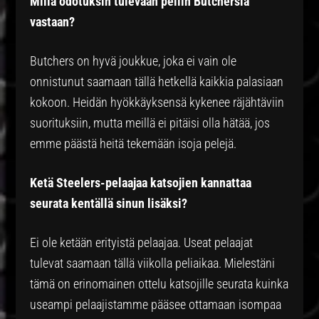
Millä odotuksin tulevaan peliin Butchersia
vastaan?
Butchers on hyvä joukkue, joka ei vain ole
onnistunut saamaan tällä hetkellä kaikkia palasiaan
kokoon. Heidän hyökkäyksensä kykenee räjähtäviin
suorituksiin, mutta meillä ei pitäisi olla hätää, jos
emme päästä heitä tekemään isoja pelejä.
Ketä Steelers-pelaajaa katsojien kannattaa
seurata kentällä sinun lisäksi?
Ei ole ketään erityistä pelaajaa. Useat pelaajat
tulevat saamaan tällä viikolla peliaikaa. Mielestäni
tämä on erinomainen ottelu katsojille seurata kuinka
useampi pelaajistamme pääsee ottamaan isompaa