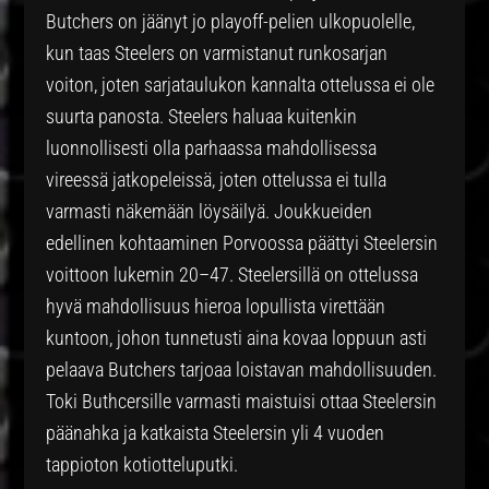
Butchers on jäänyt jo playoff-pelien ulkopuolelle,
kun taas Steelers on varmistanut runkosarjan
voiton, joten sarjataulukon kannalta ottelussa ei ole
suurta panosta. Steelers haluaa kuitenkin
luonnollisesti olla parhaassa mahdollisessa
vireessä jatkopeleissä, joten ottelussa ei tulla
varmasti näkemään löysäilyä. Joukkueiden
edellinen kohtaaminen Porvoossa päättyi Steelersin
voittoon lukemin 20–47. Steelersillä on ottelussa
hyvä mahdollisuus hieroa lopullista virettään
kuntoon, johon tunnetusti aina kovaa loppuun asti
pelaava Butchers tarjoaa loistavan mahdollisuuden.
Toki Buthcersille varmasti maistuisi ottaa Steelersin
päänahka ja katkaista Steelersin yli 4 vuoden
tappioton kotiotteluputki.