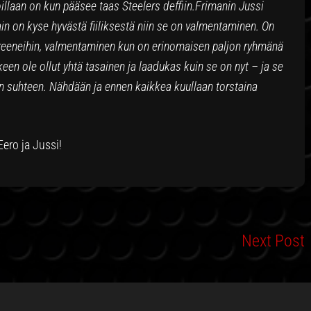
llaan on kun pääsee taas Steelers deffiin.Frimanin Jussi
ain on kyse hyvästä fiiliksestä niin se on valmentaminen. On
 treeneihin, valmentaminen kun on erinomaisen paljon ryhmänä
keen ole ollut yhtä tasainen ja laadukas kuin se on nyt – ja se
ken suhteen. Nähdään ja ennen kaikkea kuullaan torstaina
ero ja Jussi!
Next Post