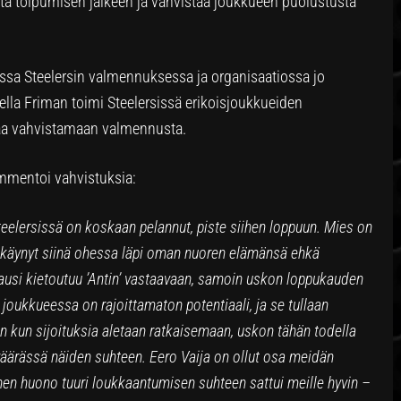
 toipumisen jälkeen ja vahvistaa joukkueen puolustusta
issa Steelersin valmennuksessa ja organisaatiossa jo
la Friman toimi Steelersissä erikoisjoukkueiden
alaa vahvistamaan valmennusta.
mmentoi vahvistuksia:
teelersissä on koskaan pelannut, piste siihen loppuun. Mies on
a käynyt siinä ohessa läpi oman nuoren elämänsä ehkä
usi kietoutuu ’Antin’ vastaavaan, samoin uskon loppukauden
oukkueessa on rajoittamaton potentiaali, ja se tullaan
n kun sijoituksia aletaan ratkaisemaan, uskon tähän todella
 väärässä näiden suhteen. Eero Vaija on ollut osa meidän
nen huono tuuri loukkaantumisen suhteen sattui meille hyvin –