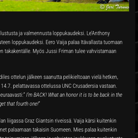
olustusta ja valmennusta loppukaudeksi. Le’Anthony
een loppukaudeksi. Eero Vaija palaa Itävallasta tuomaan
sen takakentälle. Myös Jussi Friman tulee vahvistamaan
les ottelun jälkeen saanutta pelikieltoaan vielä hetken,
 14.7. pelattavassa ottelussa UNC Crusadersia vastaan.
euraavasti:”
I’m BACK! What an honor it is to be back in the
get that fourth one!
”
an liigassa Graz Giantsin riveissä. Vaija kärsi kuitenkin
änet palaamaan takaisin Suomeen. Mies palaa kuitenkin