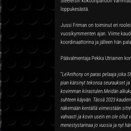
Steelersin kokoonpanoon vammasta
loppukesästä.
Jussi Friman on toiminut eri roole
vuosikymmenten ajan. Viime kaudel
koordinaattorina ja jälleen hän p
Päävalmentaja Pekka Utriainen ko
“
Le’Anthony on paras pelaaja joka S
pian kärsinyt tekonsa seuraukset j
kovimman kiirastulen.Meidän alkuka
suhteen käyvän. Tässä 2023 kauden j
näkemään kentällä viimeistään sitte
vahvasti ja kovin usein en ole ollut
menestystarinaa jo vuosia ja nyt hä