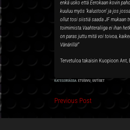
enkä usko että Eerokaan kovin pahoi
kuuluu myös ’kalustoon’ ja jos joss
ollut tosi siistiä saada JF mukaan
toimimista.Vaahteraliiga ei ihan het
on paras juttu mitä voi toivoa, kai
Vänärillä!
“
Tervetuloa takaisin Kuopioon Ant, E
KATEGORIASSA:
ETUSIVU
,
UUTISET
Previous Post