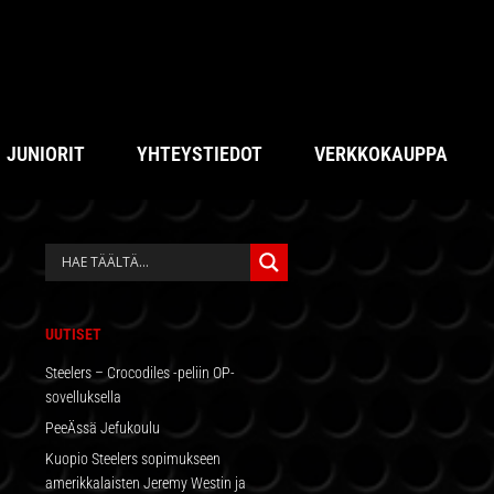
JUNIORIT
YHTEYSTIEDOT
VERKKOKAUPPA
ENSISIJAINEN
SIVUPALKKI
UUTISET
Steelers – Crocodiles -peliin OP-
sovelluksella
PeeÄssä Jefukoulu
Kuopio Steelers sopimukseen
amerikkalaisten Jeremy Westin ja