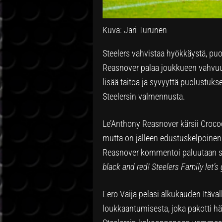
Kuva: Jari Turunen
Steelers vahvistaa hyökkäystä, pu
Reasnover palaa joukkueen vahvuut
lisää taitoa ja syvyyttä puolustuk
Steelersin valmennusta.
Le’Anthony Reasnover kärsii Crocodi
mutta on jälleen edustuskelpoinen
Reasnover kommentoi paluutaan s
black and red! Steelers Family let’s 
Eero Vaija pelasi alkukauden Itävall
loukkaantumisesta, joka pakotti h