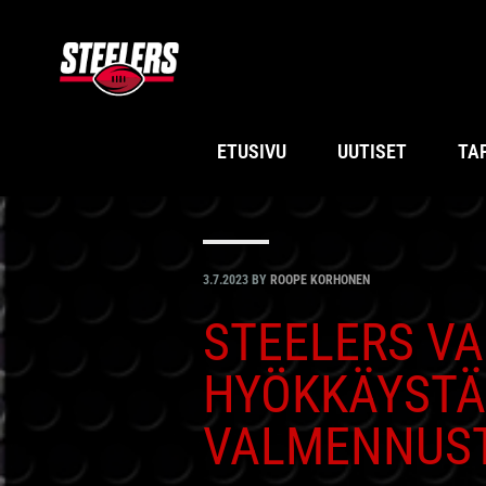
Hyppää
Hyppää
Hyppää
Hyppää
ensisijaiseen
pääsisältöön
ensisijaiseen
alatunnisteeseen
valikkoon
sivupalkkiin
ETUSIVU
UUTISET
TA
3.7.2023
BY
ROOPE KORHONEN
STEELERS V
HYÖKKÄYSTÄ
VALMENNUS