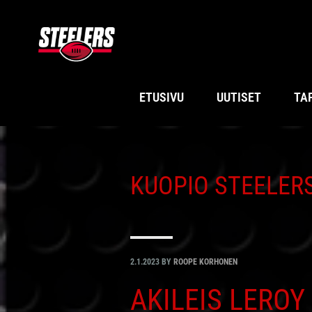
Hyppää
Hyppää
Hyppää
Hyppää
ensisijaiseen
pääsisältöön
ensisijaiseen
alatunnisteeseen
valikkoon
sivupalkkiin
ETUSIVU
UUTISET
TA
KUOPIO STEELER
2.1.2023
BY
ROOPE KORHONEN
AKILEIS LERO