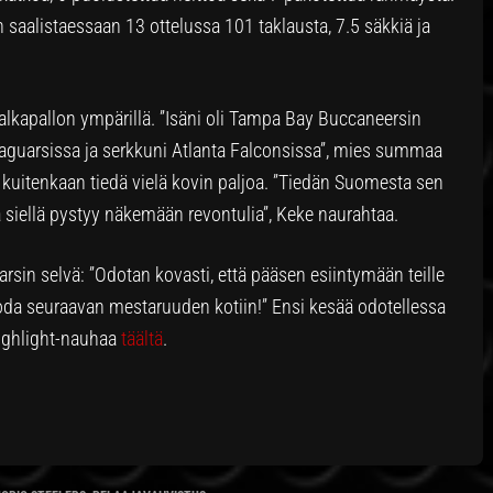
saalistaessaan 13 ottelussa 101 taklausta, 7.5 säkkiä ja
alkapallon ympärillä. ”Isäni oli Tampa Bay Buccaneersin
e Jaguarsissa ja serkkuni Atlanta Falconsissa”, mies summaa
kuitenkaan tiedä vielä kovin paljoa. ”Tiedän Suomesta sen
a siellä pystyy näkemään revontulia”, Keke naurahtaa.
varsin selvä: ”Odotan kovasti, että pääsen esiintymään teille
uoda seuraavan mestaruuden kotiin!” Ensi kesää odotellessa
highlight-nauhaa
täältä
.