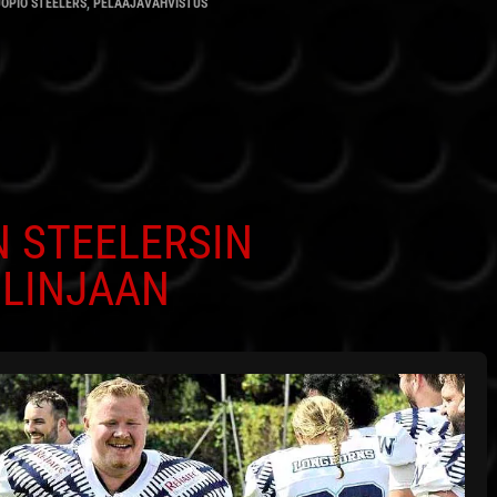
OPIO STEELERS
,
PELAAJAVAHVISTUS
N STEELERSIN
 LINJAAN