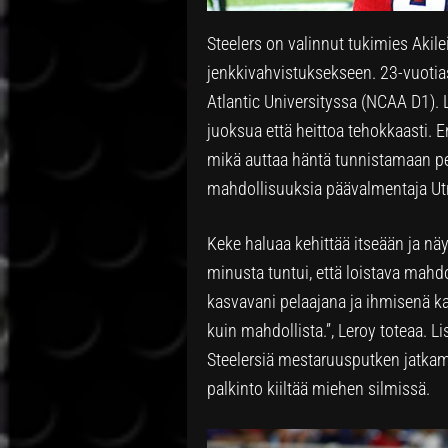
Steelers on valinnut tukimies Akil
jenkkivahvistuksekseen. 23-vuotia
Atlantic Universityssa (NCAA D1).
juoksua että heittoa tehokkaasti. 
mikä auttaa häntä tunnistamaan pel
mahdollisuuksia päävalmentaja Utr
Keke haluaa kehittää itseään ja näy
minusta tuntui, että loistava mahd
kasvavani pelaajana ja ihmisenä ka
kuin mahdollista.”, Leroy toteaa. 
Steelersiä mestaruusputken jatkam
palkinto kiiltää miehen silmissä.