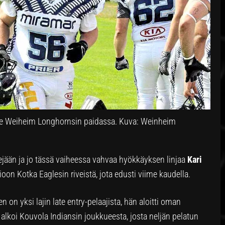
ue Weiheim Longhornsin paidassa. Kuva: Weinheim
ejään ja jo tässä vaiheessa vahvaa hyökkäyksen linjaa
Kari
on Kotka Eaglesin riveistä, jota edusti viime kaudella.
n on yksi lajin late entry-pelaajista, hän aloitti oman
 alkoi Kouvola Indiansin joukkueesta, josta neljän pelatun