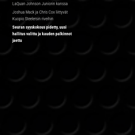
LaQuan Johnson Juniorin kanssa
Joshua Mack ja Chris Cox liittyvät
Kuopio Steelersin riveihin
Seuran syyskokous pidetty, uusi
hallitus valittu ja kauden palkinnot
jaettu