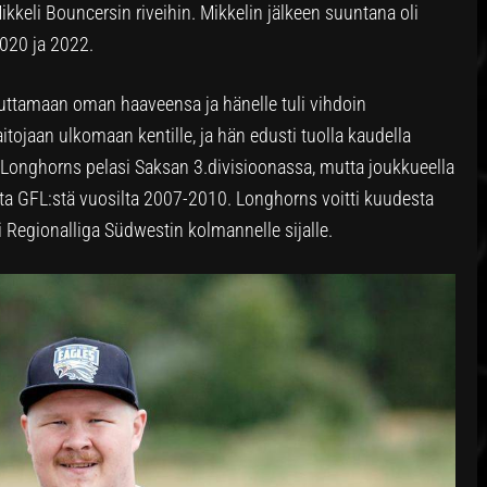
kkeli Bouncersin riveihin. Mikkelin jälkeen suuntana oli
2020 ja 2022.
uttamaan oman haaveensa ja hänelle tuli vihdoin
tojaan ulkomaan kentille, ja hän edusti tuolla kaudella
Longhorns pelasi Saksan 3.divisioonassa, mutta joukkueella
a GFL:stä vuosilta 2007-2010. Longhorns voitti kuudesta
si Regionalliga Südwestin kolmannelle sijalle.