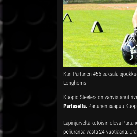
Kari Partanen #56 saksalaisjoukk
Longhorns
Kuopio Steelers on vahvistanut riv
Partasella.
Partanen saapuu Kuopio
Lapinjärveltä kotoisin oleva Partane
peliuransa vasta 24-vuotiaana. Ura