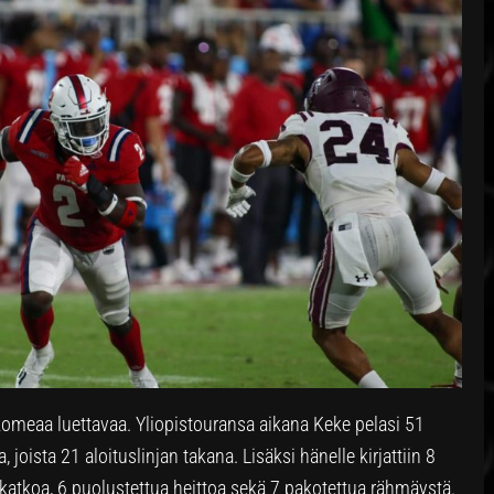
komeaa luettavaa. Yliopistouransa aikana Keke pelasi 51
a, joista 21 aloituslinjan takana. Lisäksi hänelle kirjattiin 8
nkatkoa, 6 puolustettua heittoa sekä 7 pakotettua rähmäystä.