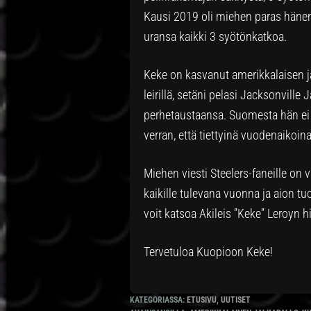
Kausi 2019 oli miehen paras hänen 
uransa kaikki 3 syötönkatkoa.
Keke on kasvanut amerikkalaisen j
leirillä, setäni pelasi Jacksonvill
perhetaustaansa. Suomesta hän ei 
verran, että tiettyinä vuodenaikoin
Miehen viesti Steelers-faneille on 
kaikille tulevana vuonna ja aion t
voit katsoa Akileis ”Keke” Leroyn 
Tervetuloa Kuopioon Keke!
KATEGORIASSA:
ETUSIVU
,
UUTISET