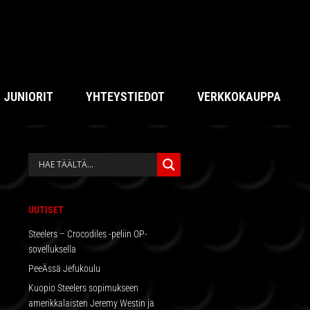
JUNIORIT
YHTEYSTIEDOT
VERKKOKAUPPA
ENSISIJAINEN
SIVUPALKKI
UUTISET
Steelers – Crocodiles -peliin OP-
sovelluksella
PeeÄssä Jefukoulu
Kuopio Steelers sopimukseen
amerikkalaisten Jeremy Westin ja