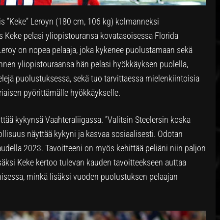
eis ”Keke” Leroyn (180 cm, 106 kg) kolmanneksi
s Keke pelasi yliopistouransa kovatasoisessa Florida
 Leroy on nopea pelaaja, joka kykenee puolustamaan sekä
Ennen yliopistouraansa hän pelasi hyökkäyksen puolella,
ejä puolustuksessa, sekä tuo tarvittaessa mielenkiintoisia
iaisen pyörittämälle hyökkäykselle.
ttää kykynsä Vaahteraliigassa. ”Valitsin Steelersin koska
ollisuus näyttää kykyni ja kasvaa sosiaalisesti. Odotan
udella 2023. Tavoitteeni on myös kehittää peliäni niin paljon
Lisäksi Keke kertoo tulevan kauden tavoitteekseen auttaa
isessa, minkä lisäksi vuoden puolustuksen pelaajan