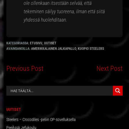
ole ollenkaan itsestään selvää, että
tekeminen säilyy tuoreena, ilman että siitä
yhdessä huolehditaan.
KATEGORIASSA:
ETUSIVU
,
UUTISET
AVAINSANOILLA:
AMERIKKALAINEN JALKAPALLO
,
KUOPIO STEELERS
Previous Post
Next Post
ENSISIJAINEN
SIVUPALKKI
UUTISET
Steelers – Crocodiles -peliin OP-sovelluksella
PeeÄssä Jefukoulu