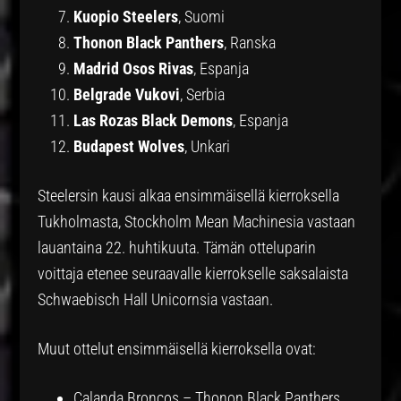
Kuopio Steelers
, Suomi
Thonon Black Panthers
, Ranska
Madrid Osos Rivas
, Espanja
Belgrade Vukovi
, Serbia
Las Rozas Black Demons
, Espanja
Budapest Wolves
, Unkari
Steelersin kausi alkaa ensimmäisellä kierroksella
Tukholmasta, Stockholm Mean Machinesia vastaan
lauantaina 22. huhtikuuta. Tämän otteluparin
voittaja etenee seuraavalle kierrokselle saksalaista
Schwaebisch Hall Unicornsia vastaan.
Muut ottelut ensimmäisellä kierroksella ovat:
Calanda Broncos – Thonon Black Panthers