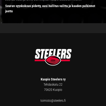
Seuran syyskokous pidetty, uusi hallitus valittu ja kauden palkinnot
jaettu
FOOTER
Kuopio Steelers ry
Tehdaskatu 22
70620 Kuopio
toimisto@steelers.fi