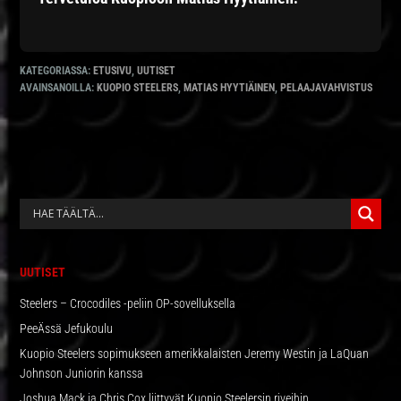
KATEGORIASSA:
ETUSIVU
,
UUTISET
AVAINSANOILLA:
KUOPIO STEELERS
,
MATIAS HYYTIÄINEN
,
PELAAJAVAHVISTUS
ENSISIJAINEN
SIVUPALKKI
UUTISET
Steelers – Crocodiles -peliin OP-sovelluksella
PeeÄssä Jefukoulu
Kuopio Steelers sopimukseen amerikkalaisten Jeremy Westin ja LaQuan
Johnson Juniorin kanssa
Joshua Mack ja Chris Cox liittyvät Kuopio Steelersin riveihin