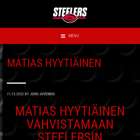
Hyppää
Hyppää
Hyppää
Hyppää
ensisijaiseen
pääsisältöön
ensisijaiseen
alatunnisteeseen
valikkoon
sivupalkkiin
MENU
MATIAS HYYTIÄINEN
11.12.2022
BY
JUHO JUVENIUS
MATIAS HYYTIÄINEN
VAHVISTAMAAN
STEELERSIN