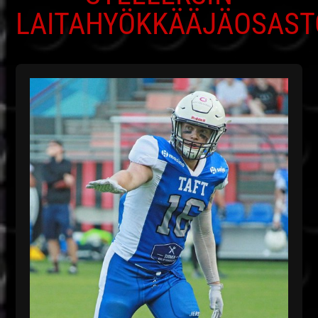
LAITAHYÖKKÄÄJÄOSAST