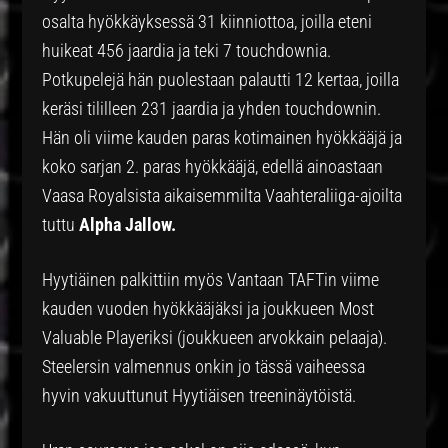
osalta hyökkäyksessä 31 kiinniottoa, joilla eteni
huikeat 456 jaardia ja teki 7 touchdownia.
Potkupelejä hän puolestaan palautti 12 kertaa, joilla
keräsi tililleen 231 jaardia ja yhden touchdownin.
Hän oli viime kauden paras kotimainen hyökkääjä ja
koko sarjan 2. paras hyökkääjä, edellä ainoastaan
Vaasa Royalsista aikaisemmilta Vaahteraliiga-ajoilta
tuttu
Alpha Jallow.
Hyytiäinen palkittiin myös Vantaan TAFTin viime
kauden vuoden hyökkääjäksi ja joukkueen Most
Valuable Playeriksi (joukkueen arvokkain pelaaja).
Steelersin valmennus onkin jo tässä vaiheessa
hyvin vakuuttunut Hyytiäisen treeninäytöistä.