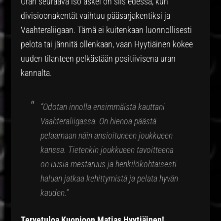
Uran seuraava iso askel on siis edessä, kun
divisioonakentät vaihtuu pääsarjakentiksi ja
Vaahteraliigaan. Tämä ei kuitenkaan luonnollisesti
pelota tai jännitä ollenkaan, vaan Hyytiäinen kokee
uuden tilanteen pelkästään positiivisena uran
kannalta.
“Odotan innolla ensimmäistä kauttani
Vaahteraliigassa. On hienoa päästä
pelaamaan näin ansioituneen joukkueen
kanssa. Tietenkin joukkueen tavoitteena
on uusia mestaruus ja henkilökohtaisesti
haluan jatkaa kehittymistä ja pelata hyvän
kauden.”
Tervetuloa Kuopioon
Matias Hyytiäinen!