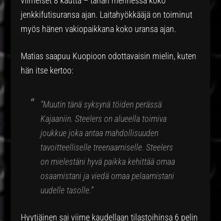
viimeiset 8 kautta – tähän mennessä koko
jenkkifutisuransa ajan. Laitahyökkääjä on toiminut
myös hänen vakiopaikkana koko uransa ajan.
Matias saapuu Kuopioon odottavaisin mielin, kuten
hän itse kertoo:
“Muutin tänä syksynä töiden perässä
Kajaaniin. Steelers on alueella toimiva
joukkue joka antaa mahdollisuuden
tavoitteelliselle treenaamiselle. Steelers
on mielestäni hyvä paikka kehittää omaa
osaamistani ja viedä omaa pelaamistani
uudelle tasolle.”
Hyytiäinen sai viime kaudellaan tilastoihinsa 6 pelin