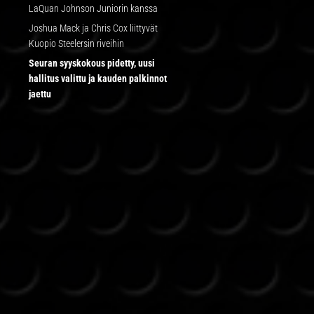
LaQuan Johnson Juniorin kanssa
Joshua Mack ja Chris Cox liittyvät
Kuopio Steelersin riveihin
Seuran syyskokous pidetty, uusi
hallitus valittu ja kauden palkinnot
jaettu