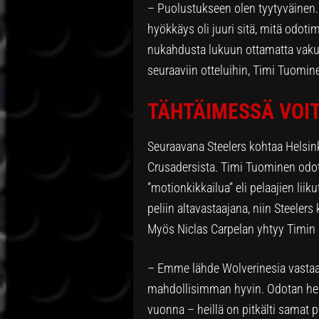
– Puolustukseen olen tyytyväinen. 
hyökkäys oli juuri sitä, mitä odo
nukahdusta lukuun ottamatta vakuu
seuraaviin otteluihin, Timi Tuomin
TÄHTÄIMESSÄ VOIT
Seuraavana Steelers kohtaa Helsink
Crusadersista. Timi Tuominen od
”motionkikkailua” eli pelaajien lii
peliin altavastaajana, niin Steeler
Myös Niclas Carpelan yhtyy Timin 
– Emme lähde Wolverinesia vastaa
mahdollisimman hyvin. Odotan hei
vuonna – heillä on pitkälti samat 