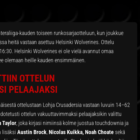
teraliiga-kauden toiseen runkosarjaotteluun, kun joukkue
ssa heitä vastaan asettuu Helsinki Wolverines. Ottelu
16:30. Helsinki Wolverines ei ole vielä avannut omaa
ulee olemaan heille kauden ensimmäinen.
TTIIN OTTELUN
I PELAAJAKSI
äisestä ottelustaan Lohja Crusadersia vastaan luvuin 14–62
dotetusti ottelun vakuuttavimmaksi pelaajaksikin valittu
 Taylor
, joka kirjasi nimiinsä kolme juostua touchdownia ja
n lisäksi
Austin Brock
,
Nicolas Kuikka, Noah Choate
sekä