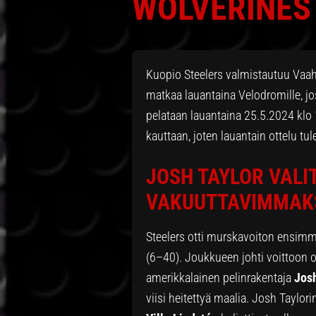
WOLVERINES
Kuopio Steelers valmistautuu Vaah
matkaa lauantaina Velodromille, jo
pelataan lauantaina 25.5.2024 klo 
kauttaan, joten lauantain ottelu t
JOSH TAYLOR VALI
VAKUUTTAVIMMAKS
Steelers otti murskavoiton ensimm
(6–40). Joukkueen johti voittoon o
amerikkalainen pelinrakentaja
Josh
viisi heitettyä maalia. Josh Taylori