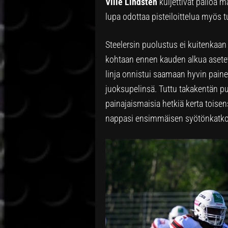
Ville Lindstén
kuljettivat palloa m
lupa odottaa pisteiloittelua myös t
Steelersin puolustus ei kuitenkaan
kohtaan ennen kauden alkua asetet
linja onnistui saamaan hyvin paine
juoksupelinsä. Tuttu takakentän p
painajaismaisia hetkiä kerta toisen
nappasi ensimmäisen syötönkatkon