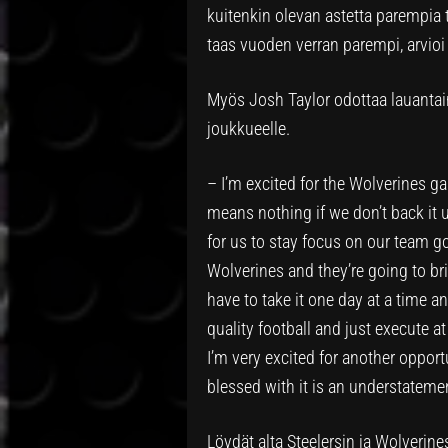
kuitenkin olevan astetta parempia 
taas vuoden verran parempi, arvioi
Myös Josh Taylor odottaa lauantain 
joukkueelle.
– I’m excited for the Wolverines g
means nothing if we don’t back it u
for us to stay focus on our team go
Wolverines and they’re going to bri
have to take it one day at a time a
quality football and just execute at
I’m very excited for another oppor
blessed with it is an understateme
Löydät alta Steelersin ja Wolverin