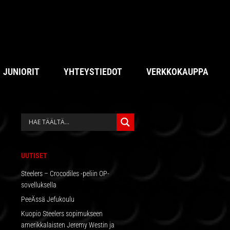
JUNIORIT
YHTEYSTIEDOT
VERKKOKAUPPA
ENSISIJAINEN
SIVUPALKKI
UUTISET
Steelers – Crocodiles -peliin OP-
sovelluksella
PeeÄssä Jefukoulu
Kuopio Steelers sopimukseen
amerikkalaisten Jeremy Westin ja