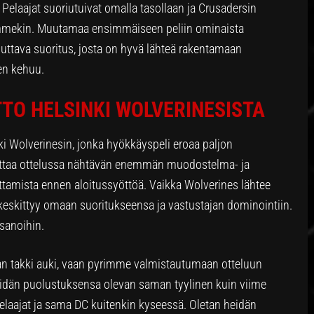
Pelaajat suoriutuivat omalla tasollaan ja Crusadersin
timmekin. Muutamaa ensimmäiseen peliin ominaista
ttava suoritus, josta on hyvä lähteä rakentamaan
en kehuu.
TO HELSINKI WOLVERINESISTA
i Wolverinesin, jonka hyökkäyspeli eroaa paljon
ottaa ottelussa nähtävän enemmän muodostelma- ja
kuttamista ennen aloitussyöttöä. Vaikka Wolverines lähtee
s keskittyy omaan suoritukseensa ja vastustajan dominointiin.
sanoihin.
n takki auki, vaan pyrimme valmistautumaan otteluun
dän puolustuksensa olevan saman tyylinen kuin viime
pelaajat ja sama DC kuitenkin kyseessä. Oletan heidän