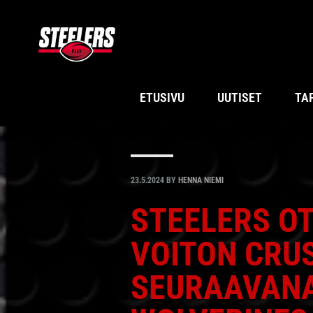
Hyppää
Hyppää
Hyppää
Hyppää
ensisijaiseen
pääsisältöön
ensisijaiseen
alatunnisteeseen
valikkoon
sivupalkkiin
ETUSIVU
UUTISET
TA
23.5.2024
BY
HENNA NIEMI
STEELERS O
VOITON CRU
SEURAAVAN