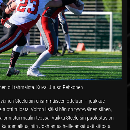
en oli tahmaista. Kuva: Juuso Pehkonen
tyväinen Steelersin ensimmäiseen otteluun – joukkue
tuotti tulosta. Voiton lisäksi hän on tyytyväinen siihen,
a onnistui maalin teossa. Vaikka Steelersin puolustus on
kauden alkua, niin Josh antaa heille ansaitusti kiitosta.