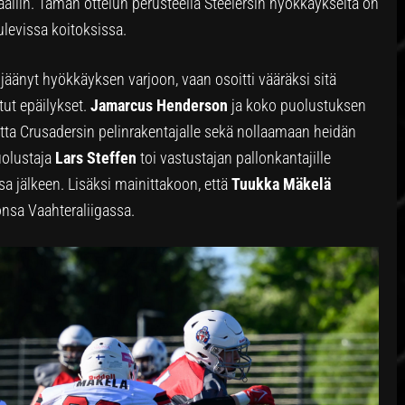
aaliin. Tämän ottelun perusteella Steelersin hyökkäykseltä on
ulevissa koitoksissa.
 jäänyt hyökkäyksen varjoon, vaan osoitti vääräksi sitä
ut epäilykset.
Jamarcus Henderson
ja koko puolustuksen
tta Crusadersin pelinrakentajalle sekä nollaamaan heidän
uolustaja
Lars Steffen
toi vastustajan pallonkantajille
sa jälkeen. Lisäksi mainittakoon, että
Tuukka Mäkelä
sa Vaahteraliigassa.