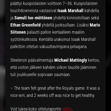
päättyi kuopiolaisten voittoon 7–36. Kuopiolaisten
touchdowneista vastasivat
Isaak Marshall
kahdella
ja
Samuli Iso-möttönen
yhdellä kiinniotollaan sekä
Ethan Greenfield
yhdellä juoksullaan. Lisäksi
Mario
Siitonen
palautti pallon kertaalleen maaliin
syötönkatkosta. Kentällä urakoinut Isaak Marshall
palkittiin ottelun vakuuttavimpana pelaajana.
Steelersin päävalmentaja
Michael Mattingly
kertoo,
että voiton jälkeen kahden viikon tauolle jääminen
tuli joukkueelle sopivaan saumaan.
– The team felt great after the Royals game. It was a
nice win, and 2 weeks off was nice to get healthy.
Voit lukea koko otteluraportin
täältä
.