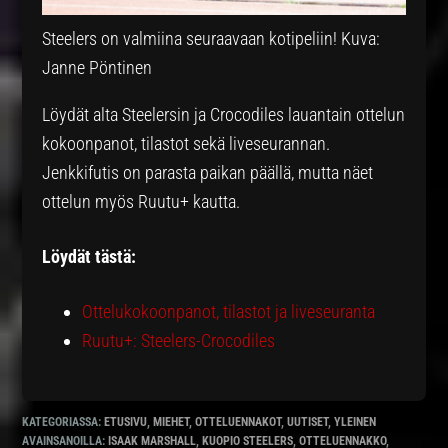
Steelers on valmiina seuraavaan kotipeliin! Kuva:
Janne Pöntinen
Löydät alta Steelersin ja Crocodiles lauantain ottelun
kokoonpanot, tilastot sekä liveseurannan.
Jenkkifutis on parasta paikan päällä, mutta näet
ottelun myös Ruutu+ kautta.
Löydät tästä:
Ottelukokoonpanot, tilastot ja liveseuranta
Ruutu+: Steelers-Crocodiles
KATEGORIASSA:
ETUSIVU
,
MIEHET
,
OTTELUENNAKOT
,
UUTISET
,
YLEINEN
AVAINSANOILLA:
ISAAK MARSHALL
,
KUOPIO STEELERS
,
OTTELUENNAKKO
,