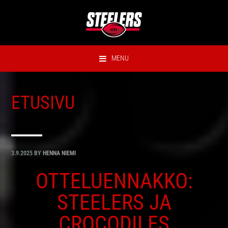
Hyppää
Hyppää
Hyppää
Hyppää
ensisijaiseen
pääsisältöön
ensisijaiseen
alatunnisteeseen
valikkoon
sivupalkkiin
MENU
ETUSIVU
3.9.2025
BY
HENNA NIEMI
OTTELUENNAKKO:
STEELERS JA
CROCODILES