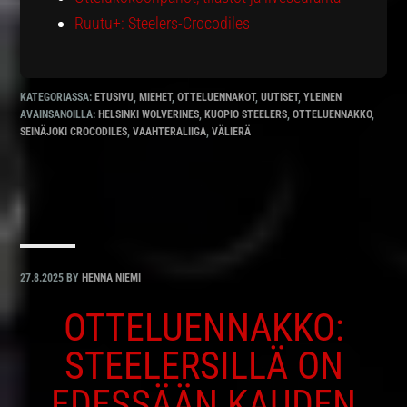
Ruutu+: Steelers-Crocodiles
KATEGORIASSA:
ETUSIVU
,
MIEHET
,
OTTELUENNAKOT
,
UUTISET
,
YLEINEN
AVAINSANOILLA:
HELSINKI WOLVERINES
,
KUOPIO STEELERS
,
OTTELUENNAKKO
,
SEINÄJOKI CROCODILES
,
VAAHTERALIIGA
,
VÄLIERÄ
27.8.2025
BY
HENNA NIEMI
OTTELUENNAKKO:
STEELERSILLÄ ON
EDESSÄÄN KAUDEN