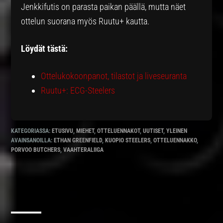
Jenkkifutis on parasta paikan päällä, mutta näet
ottelun suorana myös Ruutu+ kautta.
Löydät tästä:
Ottelukokoonpanot, tilastot ja liveseuranta
Ruutu+: ECG-Steelers
KATEGORIASSA:
ETUSIVU
,
MIEHET
,
OTTELUENNAKOT
,
UUTISET
,
YLEINEN
AVAINSANOILLA:
ETHAN GREENFIELD
,
KUOPIO STEELERS
,
OTTELUENNAKKO
,
PORVOO BUTCHERS
,
VAAHTERALIIGA