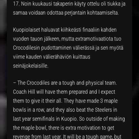
17. Noin kuukausi takaperin käyty ottelu oli tiukka ja
samaa voidaan odottaa perjantain kohtaamiselta.
Kuopiolaiset haluavat kiihkeästi finaaliin kahden
vuoden tauon jälkeen, mutta extramotivaatiota tuo
Crocodilesin pudottaminen välierässä ja sen myötä
viime kauden välierähäviön kuittaus
seinäjokelaisille.
– The Crocodiles are a tough and physical team.
Coach Hill will have them prepared and I expect
them to give it their all. They have made 3 maple
bowls in a row, and they also beat the Steelers in
last year semifinals in Kuopio. So outside of making
the maple bowl, there is extra motivation to get
revenge from last year. It will be a tough game, but