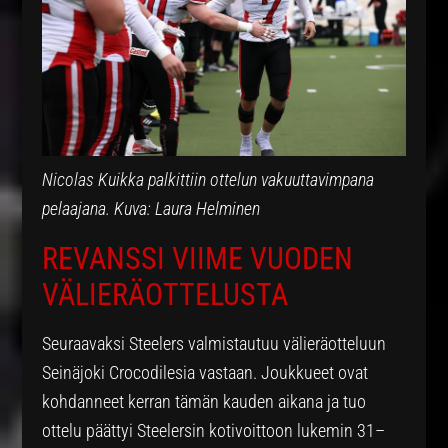
Nicolas Kuikka palkittiin ottelun vakuuttavimpana
pelaajana. Kuva: Laura Helminen
REVANSSI VIIME VUODEN
VÄLIERÄOTTELUSTA
Seuraavaksi Steelers valmistautuu välieräotteluun
Seinäjoki Crocodilesia vastaan. Joukkueet ovat
kohdanneet kerran tämän kauden aikana ja tuo
ottelu päättyi Steelersin kotivoittoon lukemin 31–