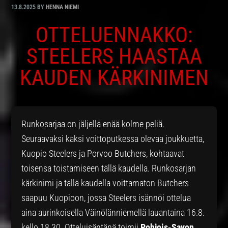
13.8.2025
BY
HENNA NIEMI
OTTELUENNAKKO:
STEELERS HAASTAA
KAUDEN KÄRKINIMEN
Runkosarjaa on jäljellä enää kolme peliä.
Seuraavaksi kaksi voittoputkessa olevaa joukkuetta,
Kuopio Steelers ja Porvoo Butchers, kohtaavat
toisensa toistamiseen tällä kaudella. Runkosarjan
kärkinimi ja tällä kaudella voittamaton Butchers
saapuu Kuopioon, jossa Steelers isännöi ottelua
aina aurinkoisella Väinölänniemellä lauantaina 16.8.
kello 18.30. Otteluisäntänä toimii
Pohjois-Savon