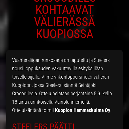
KOHTAAVAT
VÄLIERÄSSÄ
KUOPIOSSA
Vaahteraliigan runkosarja on taputeltu ja Steelers
nousi loppukauden vakuuttavilla esityksillään
toiselle sijalle. Viime viikonloppu sinetöi välierän
Kuopioon, jossa Steelers isännöi Seinäjoki
Crocodilesia. Ottelu pelataan perjantaina 5.9. kello
18 aina aurinkoisella Väinölänniemellä.
Otteluisäntänä toimii
Kuopion Hammaskulma Oy
.
STEELERS PÄÄTTI