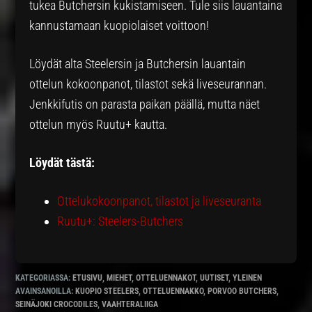
tukea Butchersin kukistamiseen. Tule siis lauantaina
kannustamaan kuopiolaiset voittoon!
Löydät alta Steelersin ja Butchersin lauantain
ottelun kokoonpanot, tilastot sekä liveseurannan.
Jenkkifutis on parasta paikan päällä, mutta näet
ottelun myös Ruutu+ kautta.
Löydät tästä:
Ottelukokoonpanot, tilastot ja liveseuranta
Ruutu+: Steelers-Butchers
KATEGORIASSA:
ETUSIVU
,
MIEHET
,
OTTELUENNAKOT
,
UUTISET
,
YLEINEN
AVAINSANOILLA:
KUOPIO STEELERS
,
OTTELUENNAKKO
,
PORVOO BUTCHERS
,
SEINÄJOKI CROCODILES
,
VAAHTERALIIGA