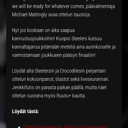
we will be ready for whatever comes, päävalmentaja
Michael Mattingly avaa ottelun taustoja.
Nyt jos koskaan on aika saapua
kannustusjoukkoihin! Kuopio Steelers kutsuu
kannattajansa pitämään meteliä aina aurinkoiselle ja
varmistamaan joukkueen pääsyn finaaliin!
Löydät alta Steelersin ja Crocodilesin perjantain
ottelun kokoonpanot, tilastot sekä liveseurannan.
Jenkkifutis on parasta paikan päällä, mutta näet
ottelun suorana myös Ruutu+ kautta.
Löydät tästä:
Ottelukokoonpanot, tilastot ja liveseuranta