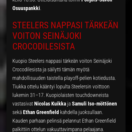
Osuuspankki
.
STEELERS NAPPASI TÄRKEÄN
VOITON SEINÄJOKI
CROCODILESISTA
Kuopio Steelers nappasi tärkeän voiton Seinäjoki
Crocodilesista ja säilytti tämän myötä
mahdollisuuden taistella playoff-pelien kotiedusta.
Tiukka ottelu kääntyi lopulta Steelersin voittoon
lukemin 31–17. Kuopiolaisten touchdowneista
vastasivat
Nicolas Kuikka
ja
Samuli Iso-möttönen
sekä
Ethan Greenfield
kahdella juoksullaan.
Kauden parhaan pelinsä pelannut Ethan Greenfield
palkittiin ottelun vakuuttavimpana pelaajana.