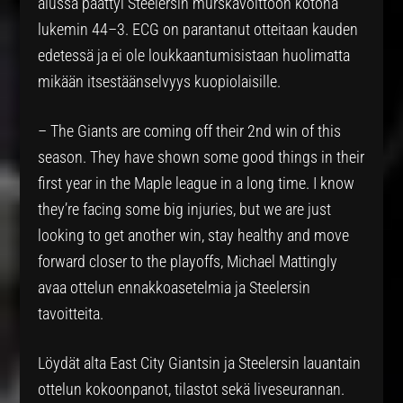
alussa päättyi Steelersin murskavoittoon kotona
lukemin 44–3. ECG on parantanut otteitaan kauden
edetessä ja ei ole loukkaantumisistaan huolimatta
mikään itsestäänselvyys kuopiolaisille.
– The Giants are coming off their 2nd win of this
season. They have shown some good things in their
first year in the Maple league in a long time. I know
they’re facing some big injuries, but we are just
looking to get another win, stay healthy and move
forward closer to the playoffs, Michael Mattingly
avaa ottelun ennakkoasetelmia ja Steelersin
tavoitteita.
Löydät alta East City Giantsin ja Steelersin lauantain
ottelun kokoonpanot, tilastot sekä liveseurannan.