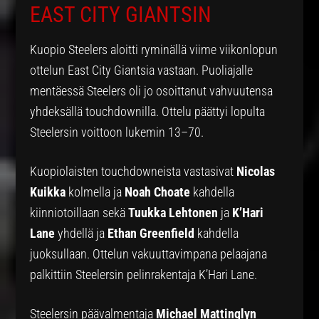
EAST CITY GIANTSIN
Kuopio Steelers aloitti ryminällä viime viikonlopun
ottelun East City Giantsia vastaan. Puoliajalle
mentäessä Steelers oli jo osoittanut vahvuutensa
yhdeksällä touchdownilla. Ottelu päättyi lopulta
Steelersin voittoon lukemin 13–70.
Kuopiolaisten touchdowneista vastasivat
Nicolas
Kuikka
kolmella ja
Noah Choate
kahdella
kiinniotoillaan sekä
Tuukka Lehtonen
ja
K’Hari
Lane
yhdellä ja
Ethan Greenfield
kahdella
juoksullaan. Ottelun vakuuttavimpana pelaajana
palkittiin Steelersin pelinrakentaja K’Hari Lane.
Steelersin päävalmentaja
Michael Mattinglyn