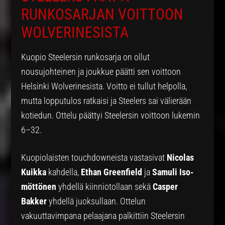
RUNKOSARJAN VOITTOON
WOLVERINESISTA
Kuopio Steelersin runkosarja on ollut
nousujohteinen ja joukkue päätti sen voittoon
Helsinki Wolverinesista. Voitto ei tullut helpolla,
mutta lopputulos ratkaisi ja Steelers sai välierään
kotiedun. Ottelu päättyi Steelersin voittoon lukemin
6–32.
Kuopiolaisten touchdowneista vastasivat
Nicolas
Kuikka
kahdella,
Ethan Greenfield
ja
Samuli Iso-
möttönen
yhdellä kiinniotollaan sekä
Casper
Bakker
yhdellä juoksullaan. Ottelun
vakuuttavimpana pelaajana palkittiin Steelersin