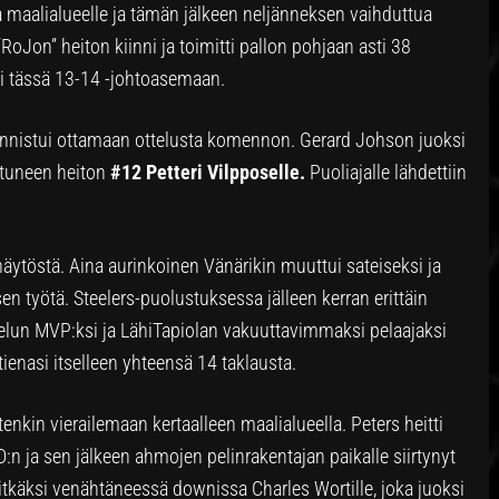
dia maalialueelle ja tämän jälkeen neljänneksen vaihduttua
 “RoJon” heiton kiinni ja toimitti pallon pohjaan asti 38
tyi tässä 13-14 -johtoasemaan.
onnistui ottamaan ottelusta komennon. Gerard Johson juoksi
stuneen heiton
#12 Petteri Vilpposelle.
Puoliajalle lähdettiin
näytöstä. Aina aurinkoinen Vänärikin muuttui sateiseksi ja
n työtä. Steelers-puolustuksessa jälleen kerran erittäin
telun MVP:ksi ja LähiTapiolan vakuuttavimmaksi pelaajaksi
tienasi itselleen yhteensä 14 taklausta.
nkin vierailemaan kertaalleen maalialueella. Peters heitti
D:n ja sen jälkeen ahmojen pelinrakentajan paikalle siirtynyt
pitkäksi venähtäneessä downissa Charles Wortille, joka juoksi