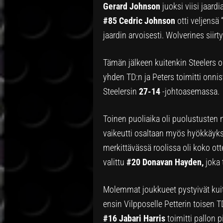
Gerard Johnson
juoksi viisi jaar
#85 Cedric Johnson
otti veljensä
jaardin arvoisesti. Wolverines siir
Tämän jälkeen kuitenkin Steelers 
yhden TD:n ja Peters toimitti onni
Steelersin
27-14
-johtoasemassa.
Toinen puoliaika oli puolustusten 
vaikeutti osaltaan myös hyökkäykse
merkittävässä roolissa oli koko ot
valittu
#20 Donavan Hayden,
joka 
Molemmat joukkueet pystyivät kuite
ensin Vilpposelle Petterin toisen T
#16 Jabari Harris
toimitti pallon 