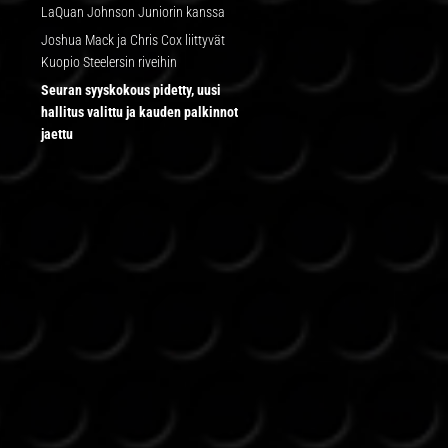
LaQuan Johnson Juniorin kanssa
Joshua Mack ja Chris Cox liittyvät
Kuopio Steelersin riveihin
Seuran syyskokous pidetty, uusi
hallitus valittu ja kauden palkinnot
jaettu