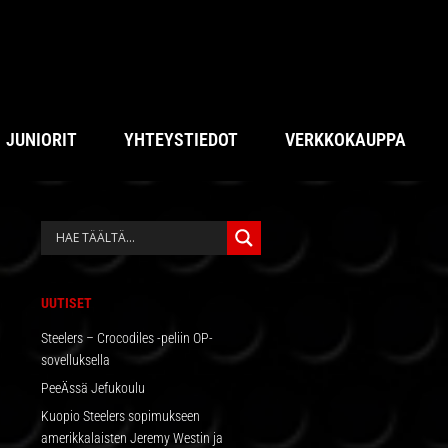
JUNIORIT
YHTEYSTIEDOT
VERKKOKAUPPA
ENSISIJAINEN
SIVUPALKKI
UUTISET
Steelers – Crocodiles -peliin OP-
sovelluksella
PeeÄssä Jefukoulu
Kuopio Steelers sopimukseen
amerikkalaisten Jeremy Westin ja