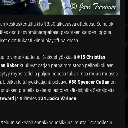
oen keskuskentällä klo 18:30 alkavassa ottelussa Seinäjoki
diles osoitti syömähampaitaan parantaen kauden loppua
et ovat tiukasti kiinni playoff-paikassa.
ttua jo viime kaudelta. Keskushyökkääjä
#15 Christian
han Baker
kuuluvat sarjan parhaimmistoon pelipaikoillaan.
 löytyy myös todella paljon nopeaa tulivoimaa muun muassa
 Lisäksi laitahyökkääjänä pelaava
#88 Spencer Cutlan
on
stuksen puolella taklaustilastojen kärkisijoilla Seinäjoelta
Steward
ja tukimies
#34 Jaska Värinen.
 otteluun selkeänä ennakkosuosikkina, mutta Crocodilesin