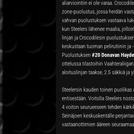
aliarviointiin ei ole varaa. Crocodil
zone-puolustus, jossa heidän vastu
vahvan puolustuksen vastaava lukem
kun Steelers lähenee maalia, jollo
linjan ja Crocodilesin puolustuksen
keskustaan tuoman pelirutiinin ja 
Puolustuksen
#20 Donavan Hayd
ottelussa tilastoihin Vaahteraliiga
aloituslinjan taakse, 2.5 säkkiä ja 
Steelersin kauden toinen puolikas al
entisestään. Voitolla Steelers nost
4 voiton seurueeseen tehden kärki
Seinäjoen keskuskentälle perjantai
vastaanottimien ääreen seuraamaan