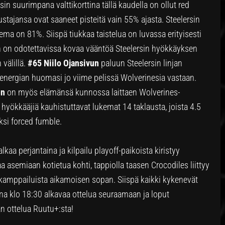
esin suurimpana valttikorttina tällä kaudella on ollut red
stajansa ovat saaneet pisteitä vain 55% ajasta. Steelersin
a on 81%. Siispä tiukkaa taistelua on luvassa erityisesti
in on odotettavissa kovaa vääntöä Steelersin hyökkäyksen
 välillä.
#65 Niilo Ojansivun
paluun Steelersin linjan
-energian huomasi jo viime pelissä Wolverinesia vastaan.
en
on myös elämänsä kunnossa laittaen Wolverines-
n hyökkääjiä kauhistuttavat lukemat 14 taklausta, joista 4.5
yksi forced fumble.
kaa perjantaina ja kilpailu playoff-paikoista kiristyy
aa asemiaan kotietua kohti, tappiolla taasen Crocodiles liittyy
kamppailuista aikamoisen sopan. Siispä kaikki kykenevät
na klo 18:30 alkavaa ottelua seuraamaan ja loput
 ottelua Ruutu+:sta!