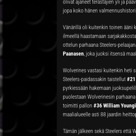
olivat ajaneet terästäjien yli ja pä
jopa koko hänen valmennushistor
Vänärillä oli kuitenkin toinen ääni k
ilmeellä haastamaan sarjakakkosta.
ottelun parhaana Steelers-pelaajan
Paanasen
, joka juoksi itsensä maal
Wolverines vastasi kuitenkin heti 
Steelers-paidassakin taistellut
#21
pyrkiessään hakemaan juoksupelille
puolestaan Wolverinesin parhaana 
toimitti pallon
#36 William Youngi
maalialueelle asti 88 jaardin heitto
Tämän jälkeen sekä Steelers että Wo