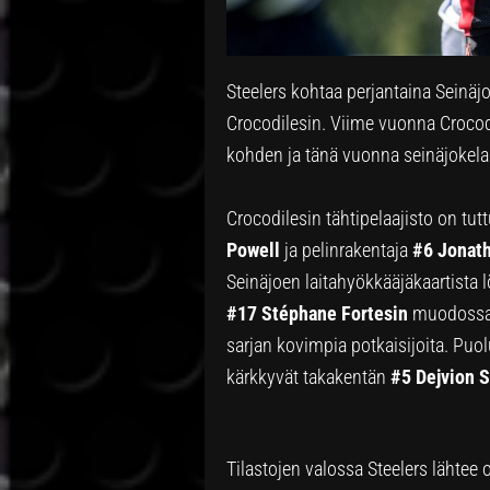
Steelers kohtaa perjantaina Seinäj
Crocodilesin. Viime vuonna Croco
kohden ja tänä vuonna seinäjokelais
Crocodilesin tähtipelaajisto on tu
Powell
ja pelinrakentaja
#6 Jonat
Seinäjoen laitahyökkääjäkaartista
#17 Stéphane Fortesin
muodossa.
sarjan kovimpia potkaisijoita. Puolu
kärkkyvät takakentän
#5 Dejvion 
Tilastojen valossa Steelers lähtee