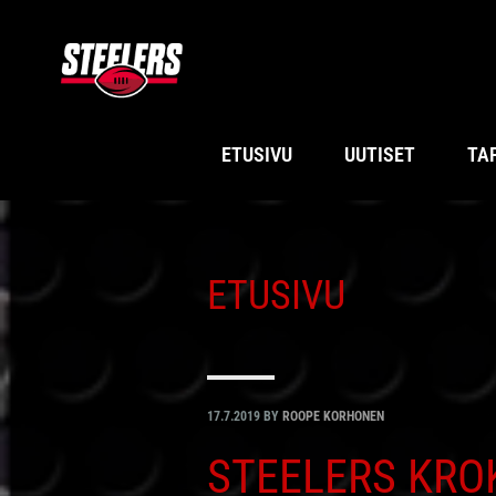
Hyppää
Hyppää
Hyppää
Hyppää
ensisijaiseen
pääsisältöön
ensisijaiseen
alatunnisteeseen
valikkoon
sivupalkkiin
ETUSIVU
UUTISET
TA
ETUSIVU
17.7.2019
BY
ROOPE KORHONEN
STEELERS KRO