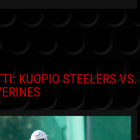
I: KUOPIO STEELERS VS.
VERINES