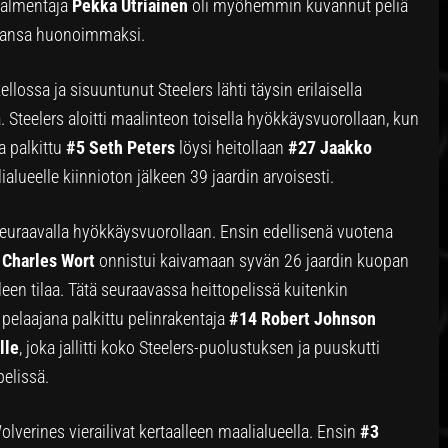
ävalmentaja
Pekka Utriainen
oli myöhemmin kuvannut peliä
iansa huonoimmaksi.
ellossa ja sisuuntunut Steelers lähti täysin erilaisella
 Steelers aloitti maalinteon toisella hyökkäysvuorollaan, kun
a palkittu
#5 Seth Peters
löysi heitollaan
#27 Jaakko
ialueelle kiinnioton jälkeen 39 jaardin arvoisesti.
seuraavalla hyökkäysvuorollaan. Ensin edellisenä vuotena
 Charles
Wort
onnistui kaivamaan syvän 26 jaardin kuopan
en tilaa. Tätä seuraavassa heittopelissä kuitenkin
pelaajana palkittu pelinrakentaja
#14 Robert Johnson
lle
, joka jallitti koko Steelers-puolustuksen ja puuskutti
pelissä.
lverines vierailivat kertaalleen maalialueella. Ensin
#3