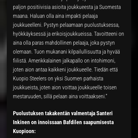
paljon positiivisia asioita joukkueesta ja Suomesta
maana. Haluan olla aina impakti pelaaja
joukkueelleni. Pystyn pelaamaan puolustuksessa,
hyökkäyksessä ja erikoisjoukkueissa. Tavoitteeni on
aina olla paras mahdollinen pelaaja, joka pystyn
olemaan. Tuon mukanani kilpailullisuutta ja hyvää
fiilistä. Amerikkalainen jalkapallo on intohimoni,
joten aion antaa kaikkeni joukkueelle. Tiedän että
Kuopio Steelers on yksi Suomen parhaista
joukkueista, joten aion voittaa joukkueelle toisen
mestaruuden, sillä pelaan aina voittaakseni.”
Puolustuksen takakentän valmentaja Santeri
Inkinen on innoissaan Bafdilen saapumisesta
Kuopioon: