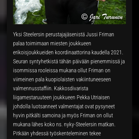
Yksi Steelersin perustajajäsenistä Jussi Friman
palaa toimimaan miesten joukkueen
erikoisjoukkueiden koordinaattorina kaudella 2021.
Seuran syntyhetkistä tähän päivään pienemmissä ja
isommissa rooleissa mukana ollut Friman on
viimeinen pala kuopiolaisten vakiintuneeseen
valmennusstaffiin. Kakkosdivarista
liigamestaruuteen joukkueen Pekka Utriaisen
johdolla luotsanneet valmentajat ovat pysyneet
hyvin pitkälti samoina ja myös Friman on ollut
mukana lähes koko ns. nyky-Steelersin matkan.
Pitkään yhdessä työskenteleminen tekee