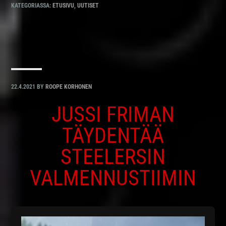
KATEGORIASSA:
ETUSIVU
,
UUTISET
22.4.2021
BY
ROOPE KORHONEN
JUSSI FRIMAN
TÄYDENTÄÄ
STEELERSIN
VALMENNUSTIIMIN