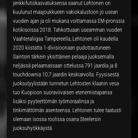
jenkkifutiskasvatuksensa saanut Lehtonen on
kuulunut maajoukkueen vakiokalustoon jo usean
vuoden ajan ja oli mukana voittamassa EM-pronssia
kotikisoissa 2018. Tahkottuaan useamman vuoden
Vaahteraliigaa Tampereella, Lehtonen oli kaudella
2020 kiistatta 1-divisioonaan pudottautuneen
Saintsin tärkein yksittäinen pelaaja juoksemalla
neljässä pelaamassaan ottelussa 791 jaardia ja 8
touchdownia 10,7 jaardin keskiarvolla. Fyysisestä
juoksutyylistään tunnetun Lehtosten klaanin vesa
tuo Kuopioon suoraviivaisen etenemistapansa
lisäksi pyyteettömän työmoraalinsa ja
tinkimättömän asenteensa. Lehtonen tulee taatusti
olemaan isossa roolissa osana Steelersin
juoksuhyökkäystä.