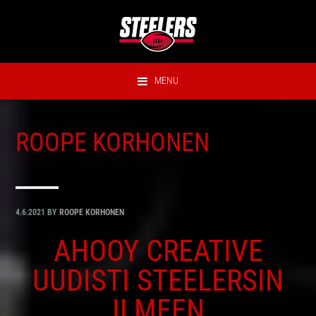
Hyppää
Hyppää
Hyppää
Hyppää
ensisijaiseen
pääsisältöön
ensisijaiseen
alatunnisteeseen
valikkoon
sivupalkkiin
MENU
ROOPE KORHONEN
4.6.2021
BY
ROOPE KORHONEN
AHOOY CREATIVE
UUDISTI STEELERSIN
ILMEEN