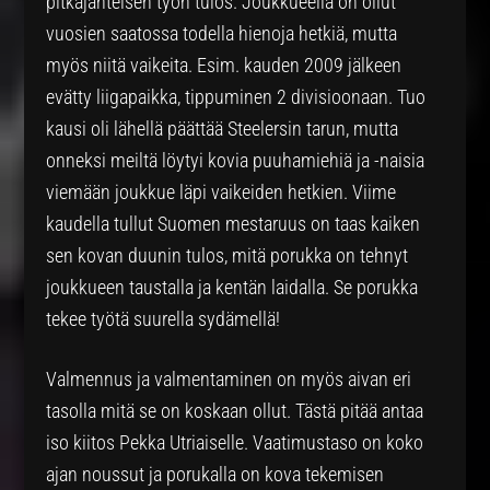
pitkäjänteisen työn tulos. Joukkueella on ollut
vuosien saatossa todella hienoja hetkiä, mutta
myös niitä vaikeita. Esim. kauden 2009 jälkeen
evätty liigapaikka, tippuminen 2 divisioonaan. Tuo
kausi oli lähellä päättää Steelersin tarun, mutta
onneksi meiltä löytyi kovia puuhamiehiä ja -naisia
viemään joukkue läpi vaikeiden hetkien. Viime
kaudella tullut Suomen mestaruus on taas kaiken
sen kovan duunin tulos, mitä porukka on tehnyt
joukkueen taustalla ja kentän laidalla. Se porukka
tekee työtä suurella sydämellä!
Valmennus ja valmentaminen on myös aivan eri
tasolla mitä se on koskaan ollut. Tästä pitää antaa
iso kiitos Pekka Utriaiselle. Vaatimustaso on koko
ajan noussut ja porukalla on kova tekemisen