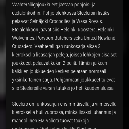
Vaahteraliigajoukkueet jaetaan pohjois- ja
etelälohkoihin. Pohjoislohkossa Steelersin lisäksi
pelaavat Seinäjoki Crocodiles ja Wasa Royals.
Etelälohkoon jäävät siis Helsinki Roosters, Helsinki
Wolverines, Porvoon Butchers sekä United Newland
Crusaders. Vaahteraliigan runkosarja alkaa 3
kierroksella lisäsarjan pelejä, joissa lohkojen sisäiset
joukkueet pelaavat kukin 2 peliä. Tämän jälkeen
kaikkien joukkueiden kesken pelataan normaali
yksinkertainen sarja. Pohjanmaan joukkueet tulevat
siis Steelersille varsin tutuksi jo heti kauden alussa.
Steelers on runkosarjan ensimmäisellä ja viimeisellä
kierroksella huilivuorossa, minkä lisäksi juhannus ja
mahdollinen EM-välierä tuovat taukoja
runkosarjaan. Voit katsoa kaikki Steelersin