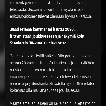
valmentajien välisestä yhteistyöstä luontevaa ja
tehokasta. Jussin mukaantulon myötä myös
erikoisjoukkueet tulevat olemaan hyvissä käsissä.
Jussi Friman kommentoi kautta 2020,
liittymistään joukkueeseen ja näkymiä kohti
Steelersin 30-vuotisjuhlavuotta:
”Viime kausi oli kyllä huikea! Olin perustamassa tätä
seuraa 29 vuotta sitten Varkaudessa, joten kyllähän
mestaruus oli aivan mieletön juttu kaikkien näiden
vuosien jälkeen. Joukkueessa oli hyvä tekemisen
meininki ja yhteishenki oli todella hyvä. Oli mieletön
kokemus olla mukana tuossa joukkueessa.
Vaahteramaljan jälkeen oli sellainen fiilis, että nyt on