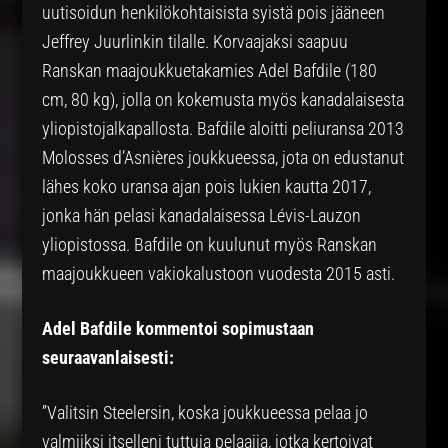
uutisoidun henkilökohtaisista syistä pois jääneen
Jeffrey Juurlinkin tilalle. Korvaajaksi saapuu
Ranskan maajoukkuetakamies Adel Bafdile (180
cm, 80 kg), jolla on kokemusta myös kanadalaisesta
yliopistojalkapallosta. Bafdile aloitti peliuransa 2013
Molosses d’Asnières joukkueessa, jota on edustanut
lähes koko uransa ajan pois lukien kautta 2017,
jonka hän pelasi kanadalaisessa Lévis-Lauzon
yliopistossa. Bafdile on kuulunut myös Ranskan
maajoukkueen vakiokalustoon vuodesta 2015 asti.
Adel Bafdile kommentoi sopimustaan
seuraavanlaisesti:
”Valitsin Steelersin, koska joukkueessa pelaa jo
valmiiksi itselleni tuttuja pelaajia, jotka kertoivat