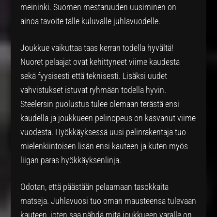
meininki. Suomen mestaruuden uusiminen on
ainoa tavoite tälle kuluvalle juhlavuodelle.
Joukkue vaikuttaa taas kerran todella hyvältä!
Nuoret pelaajat ovat kehittyneet viime kaudesta
sekä fyysisesti että teknisesti. Lisäksi uudet
vahvistukset istuvat ryhmään todella hyvin.
Steelersin puolustus tulee olemaan terästä ensi
kaudella ja joukkueen pelinopeus on kasvanut viime
vuodesta. Hyökkäyksessä uusi pelinrakentaja tuo
mielenkiintoisen lisän ensi kauteen ja kuten myös
liigan paras hyökkäyksenlinja.
Odotan, että päästään pelaamaan tasokkaita
matseja. Juhlavuosi tuo oman mausteensa tulevaan
kauteen, joten saa nähdä mitä joukkueen varalle on