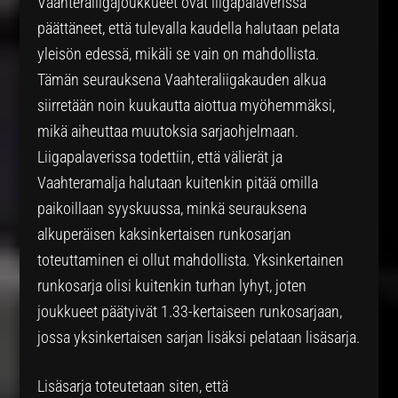
Vaahteraliigajoukkueet ovat liigapalaverissa
päättäneet, että tulevalla kaudella halutaan pelata
yleisön edessä, mikäli se vain on mahdollista.
Tämän seurauksena Vaahteraliigakauden alkua
siirretään noin kuukautta aiottua myöhemmäksi,
mikä aiheuttaa muutoksia sarjaohjelmaan.
Liigapalaverissa todettiin, että välierät ja
Vaahteramalja halutaan kuitenkin pitää omilla
paikoillaan syyskuussa, minkä seurauksena
alkuperäisen kaksinkertaisen runkosarjan
toteuttaminen ei ollut mahdollista. Yksinkertainen
runkosarja olisi kuitenkin turhan lyhyt, joten
joukkueet päätyivät 1.33-kertaiseen runkosarjaan,
jossa yksinkertaisen sarjan lisäksi pelataan lisäsarja.
Lisäsarja toteutetaan siten, että