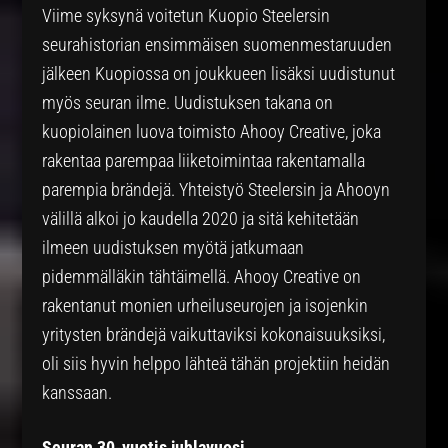
Viime syksynä voitetun Kuopio Steelersin
seurahistorian ensimmäisen suomenmestaruuden
jälkeen Kuopiossa on joukkueen lisäksi uudistunut
myös seuran ilme. Uudistuksen takana on
kuopiolainen luova toimisto Ahooy Creative, joka
rakentaa parempaa liiketoimintaa rakentamalla
parempia brändejä. Yhteistyö Steelersin ja Ahooyn
välillä alkoi jo kaudella 2020 ja sitä kehitetään
ilmeen uudistuksen myötä jatkumaan
pidemmälläkin tähtäimellä. Ahooy Creative on
rakentanut monien urheiluseurojen ja isojenkin
yritysten brändejä vaikuttaviksi kokonaisuuksiksi,
oli siis hyvin helppo lähteä tähän projektiin heidän
kanssaan.
Seuran 30-vuotis juhlavuosi