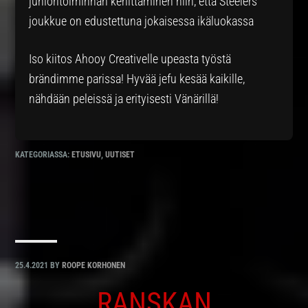
junioritoiminnan kehittäminen niin, että Steelers
joukkue on edustettuna jokaisessa ikäluokassa
Iso kiitos Ahooy Creativelle upeasta työstä
brändimme parissa! Hyvää jefu kesää kaikille,
nähdään peleissä ja erityisesti Vänärillä!
KATEGORIASSA:
ETUSIVU
,
UUTISET
25.4.2021
BY
ROOPE KORHONEN
RANSKAN