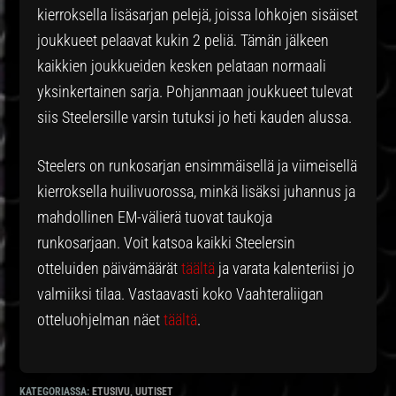
kierroksella lisäsarjan pelejä, joissa lohkojen sisäiset
joukkueet pelaavat kukin 2 peliä. Tämän jälkeen
kaikkien joukkueiden kesken pelataan normaali
yksinkertainen sarja. Pohjanmaan joukkueet tulevat
siis Steelersille varsin tutuksi jo heti kauden alussa.
Steelers on runkosarjan ensimmäisellä ja viimeisellä
kierroksella huilivuorossa, minkä lisäksi juhannus ja
mahdollinen EM-välierä tuovat taukoja
runkosarjaan. Voit katsoa kaikki Steelersin
otteluiden päivämäärät
täältä
ja varata kalenteriisi jo
valmiiksi tilaa. Vastaavasti koko Vaahteraliigan
otteluohjelman näet
täältä
.
KATEGORIASSA:
ETUSIVU
,
UUTISET