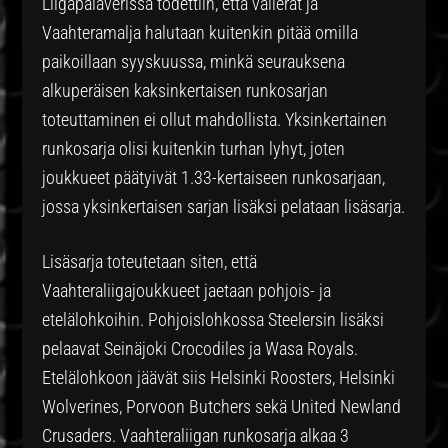
Liigapalaverissa todettiin, että välierät ja
Vaahteramalja halutaan kuitenkin pitää omilla
paikoillaan syyskuussa, minkä seurauksena
alkuperäisen kaksinkertaisen runkosarjan
toteuttaminen ei ollut mahdollista. Yksinkertainen
runkosarja olisi kuitenkin turhan lyhyt, joten
joukkueet päätyivät 1.33-kertaiseen runkosarjaan,
jossa yksinkertaisen sarjan lisäksi pelataan lisäsarja.
Lisäsarja toteutetaan siten, että
Vaahteraliigajoukkueet jaetaan pohjois- ja
etelälohkoihin. Pohjoislohkossa Steelersin lisäksi
pelaavat Seinäjoki Crocodiles ja Wasa Royals.
Etelälohkoon jäävät siis Helsinki Roosters, Helsinki
Wolverines, Porvoon Butchers sekä United Newland
Crusaders. Vaahteraliigan runkosarja alkaa 3