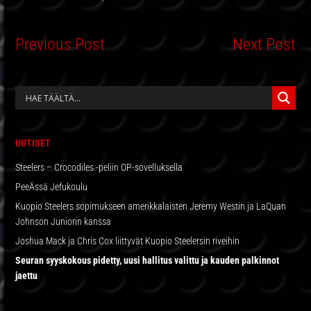
Previous Post
Next Post
ENSISIJAINEN
SIVUPALKKI
UUTISET
Steelers – Crocodiles -peliin OP-sovelluksella
PeeÄssä Jefukoulu
Kuopio Steelers sopimukseen amerikkalaisten Jeremy Westin ja LaQuan
Johnson Juniorin kanssa
Joshua Mack ja Chris Cox liittyvät Kuopio Steelersin riveihin
Seuran syyskokous pidetty, uusi hallitus valittu ja kauden palkinnot
jaettu