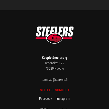
FOOTER
Kuopio Steelers ry
Tehdaskatu 22
70620 Kuopio
toimisto@steelers.fi
STEELERS SOMESSA
Facebook
Instagram