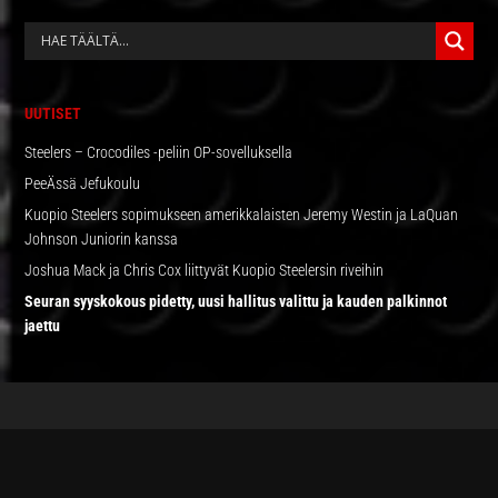
ENSISIJAINEN
SIVUPALKKI
UUTISET
Steelers – Crocodiles -peliin OP-sovelluksella
PeeÄssä Jefukoulu
Kuopio Steelers sopimukseen amerikkalaisten Jeremy Westin ja LaQuan
Johnson Juniorin kanssa
Joshua Mack ja Chris Cox liittyvät Kuopio Steelersin riveihin
Seuran syyskokous pidetty, uusi hallitus valittu ja kauden palkinnot
jaettu
FOOTER