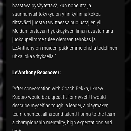
haastava pysäytettävä, kun nopeutta ja
suunnanvaihtokykyä on yllin kyllin ja kokoa
riittävästi juosta tarvittaessa puolustajien yli.
Meidän loistavan hyökkäyksen linjan avustamana
juoksupelimme tulee olemaan tehokas ja
Le’Anthony on muiden päkkiemme ohella todellinen
uhka joka yrityksellä.”
Le’Anthony Reasnover:
“After conversation with Coach Pekka, I knew
Kuopio would be a great fit for myself! I would
describe myself as tough, a leader, a playmaker,
team-oriented, all-around talent! I bring to the team
a championship mentality, high expectations and
high