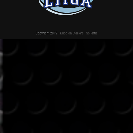
· Copyright 2019 ·
Kuopion Steelers
·
Sollertis
·