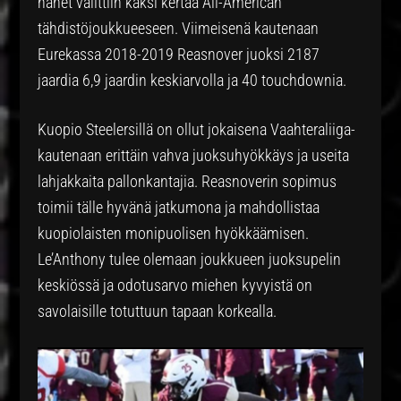
hänet valittiin kaksi kertaa All-American
tähdistöjoukkueeseen. Viimeisenä kautenaan
Eurekassa 2018-2019 Reasnover juoksi 2187
jaardia 6,9 jaardin keskiarvolla ja 40 touchdownia.
Kuopio Steelersillä on ollut jokaisena Vaahteraliiga-
kautenaan erittäin vahva juoksuhyökkäys ja useita
lahjakkaita pallonkantajia. Reasnoverin sopimus
toimii tälle hyvänä jatkumona ja mahdollistaa
kuopiolaisten monipuolisen hyökkäämisen.
Le’Anthony tulee olemaan joukkueen juoksupelin
keskiössä ja odotusarvo miehen kyvyistä on
savolaisille totuttuun tapaan korkealla.