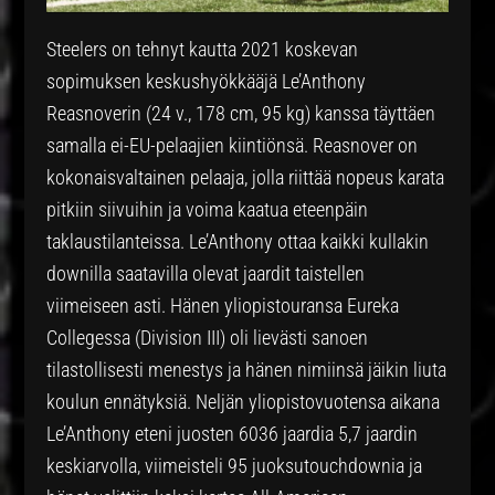
Steelers on tehnyt kautta 2021 koskevan
sopimuksen keskushyökkääjä Le’Anthony
Reasnoverin (24 v., 178 cm, 95 kg) kanssa täyttäen
samalla ei-EU-pelaajien kiintiönsä. Reasnover on
kokonaisvaltainen pelaaja, jolla riittää nopeus karata
pitkiin siivuihin ja voima kaatua eteenpäin
taklaustilanteissa. Le’Anthony ottaa kaikki kullakin
downilla saatavilla olevat jaardit taistellen
viimeiseen asti. Hänen yliopistouransa Eureka
Collegessa (Division III) oli lievästi sanoen
tilastollisesti menestys ja hänen nimiinsä jäikin liuta
koulun ennätyksiä. Neljän yliopistovuotensa aikana
Le’Anthony eteni juosten 6036 jaardia 5,7 jaardin
keskiarvolla, viimeisteli 95 juoksutouchdownia ja