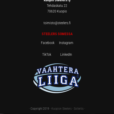
Kuopio Steelers ry
Tehdaskatu 22
70620 Kuopio
toimisto@steelers.fi
STEELERS SOMESSA
Facebook
Instagram
TikTok
LinkedIn
· Copyright 2019 ·
Kuopion Steelers
·
Sollertis
·