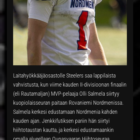
Laitahyökkääjäosastolle Steelers saa lappilaista
vahvistusta, kun viime kauden II-divisioonan finaalin
(eli Rautamaljan) MVP-pelaaja Olli Salmela siirtyy
kuopiolaisseuran paitaan Rovaniemi Nordmenissa.
Salmela kerkesi edustamaan Nordmenia kahden
kauden ajan. Jenkkifutiksen pariin hän siirtyi
hiihtotaustan kautta, ja kerkesi edustamaankin
omalla alueellaan Ounasvaaran Hiihtoseuraa