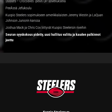
Steelers – Crocodiles -peliin OP-sovelluksella
PeeÄssä Jefukoulu
Kuopio Steelers sopimukseen amerikkalaisten Jeremy Westin ja LaQuan
Johnson Juniorin kanssa
Joshua Mack ja Chris Cox liittyvät Kuopio Steelersin riveihin
Seuran syyskokous pidetty, uusi hallitus valittu ja kauden palkinnot
jaettu
FOOTER