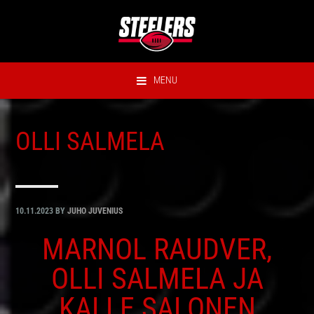
Hyppää
Hyppää
Hyppää
Hyppää
ensisijaiseen
pääsisältöön
ensisijaiseen
alatunnisteeseen
valikkoon
sivupalkkiin
MENU
OLLI SALMELA
10.11.2023
BY
JUHO JUVENIUS
MARNOL RAUDVER,
OLLI SALMELA JA
KALLE SALONEN