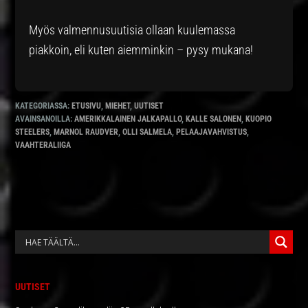
Myös valmennusuutisia ollaan kuulemassa
piakkoin, eli kuten aiemminkin – pysy mukana!
KATEGORIASSA:
ETUSIVU
,
MIEHET
,
UUTISET
AVAINSANOILLA:
AMERIKKALAINEN JALKAPALLO
,
KALLE SALONEN
,
KUOPIO
STEELERS
,
MARNOL RAUDVER
,
OLLI SALMELA
,
PELAAJAVAHVISTUS
,
VAAHTERALIIGA
ENSISIJAINEN
SIVUPALKKI
UUTISET