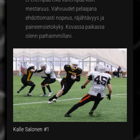
mestaruus. Vahvuudet pelaajana
ehdottomasti nopeus, räjähtävyys ja
paineensietokyky. Kovassa paikassa
olenn parhaimmillani.
Kalle Salonen #1