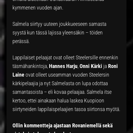
kymmenen vuoden ajan.
Salmela siirtyy uuteen joukkueeseen samasta
syystä kun tässä lajissa yleensäkin – töiden
perässä.
Lappilaiset pelaajat ovat olleet Steelersille ennenkin
täsmähankintoja,
Hannes Harju
,
Onni Kärki
ja
Roni
Laine
ovat olleet useamman vuoden Steelersin
kärkipelaajia ja nyt Salmelasta on lupa odottaa
samantasoista – eli kovaa pelaajaa. Salmela itse
kertoo, ettei ainakaan halua laskea Kuopioon
siirtyneiden lappilaispelaajien tasoa siirtonsa myötä.
Ollin kommentteja ajastaan Rovaniemellä sekä