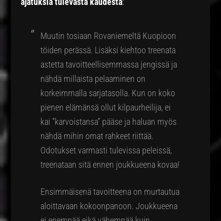
ajatuksia tulevasta kaudesta
:
Muutin tosiaan Rovaniemeltä Kuopioon
töiden perässä. Lisäksi kiehtoo treenata
astetta tavoitteellisemmassa jengissä ja
nähdä millaista pelaaminen on
korkeimmalla sarjatasolla. Kun on koko
pienen elämänsä ollut kilpaurheilija, ei
kai ”karvoistansa” pääse ja haluan myös
nähdä mihin omat rahkeet riittää.
Odotukset varmasti tulevissa peleissä,
treenataan sitä ennen joukkueena kovaa!
Ensimmäisenä tavoitteena on murtautua
aloittavaan kokoonpanoon. Joukkueena
ei enempää eikä vähempää kuin