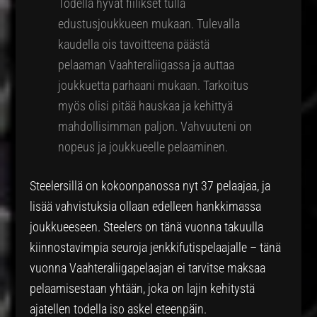
Todella hyvät fiilikset tulla
edustusjoukkueen mukaan. Tulevalla
kaudella ois tavoitteena päästä
pelaaman Vaahteraliigassa ja auttaa
joukkuetta parhaani mukaan. Tarkoitus
myös olisi pitää hauskaa ja kehittyä
mahdollisimman paljon. Vahvuuteni on
nopeus ja joukkueelle pelaaminen.
Steelersillä on kokoonpanossa nyt 37 pelaajaa, ja
lisää vahvistuksia ollaan edelleen hankkimassa
joukkueeseen. Steelers on tänä vuonna takuulla
kiinnostavimpia seuroja jenkkifutispelaajalle – tänä
vuonna Vaahteraliigapelaajan ei tarvitse maksaa
pelaamisestaan yhtään, joka on lajin kehitystä
ajatellen todella iso askel eteenpäin.