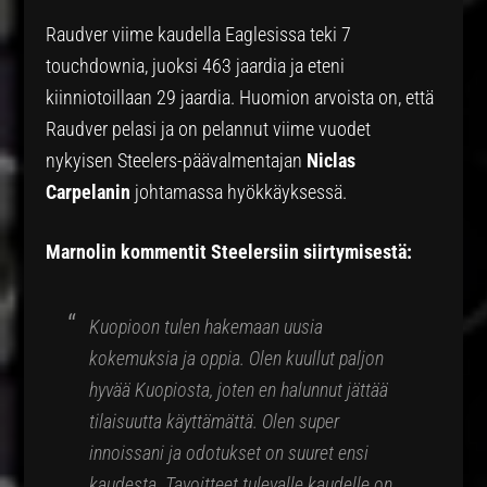
Raudver viime kaudella Eaglesissa teki 7
touchdownia, juoksi 463 jaardia ja eteni
kiinniotoillaan 29 jaardia. Huomion arvoista on, että
Raudver pelasi ja on pelannut viime vuodet
nykyisen Steelers-päävalmentajan
Niclas
Carpelanin
johtamassa hyökkäyksessä.
Marnolin kommentit Steelersiin siirtymisestä:
Kuopioon tulen hakemaan uusia
kokemuksia ja oppia. Olen kuullut paljon
hyvää Kuopiosta, joten en halunnut jättää
tilaisuutta käyttämättä. Olen super
innoissani ja odotukset on suuret ensi
kaudesta. Tavoitteet tulevalle kaudelle on