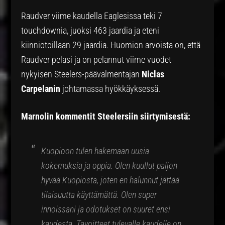
Raudver viime kaudella Eaglesissa teki 7
touchdownia, juoksi 463 jaardia ja eteni
kiinniotoillaan 29 jaardia. Huomion arvoista on, että
Raudver pelasi ja on pelannut viime vuodet
nykyisen Steelers-päävalmentajan
Niclas
Carpelanin
johtamassa hyökkäyksessä.
Marnolin kommentit Steelersiin siirtymisestä:
Kuopioon tulen hakemaan uusia
kokemuksia ja oppia. Olen kuullut paljon
hyvää Kuopiosta, joten en halunnut jättää
tilaisuutta käyttämättä. Olen super
innoissani ja odotukset on suuret ensi
kaudesta. Tavoitteet tulevalle kaudelle on