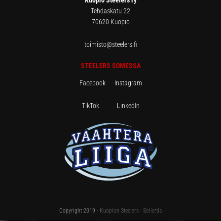
Kuopio Steelers ry
Tehdaskatu 22
70620 Kuopio
toimisto@steelers.fi
STEELERS SOMESSA
Facebook
Instagram
TikTok
LinkedIn
· Copyright 2019 ·
Kuopion Steelers
·
Sollertis
·