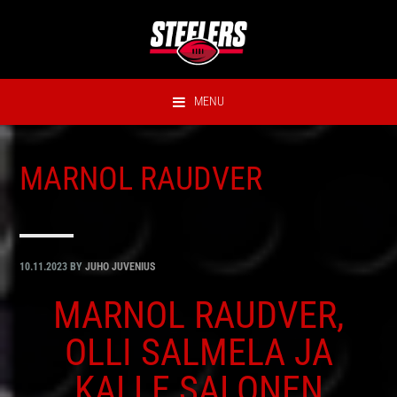
Hyppää
Hyppää
Hyppää
Hyppää
ensisijaiseen
pääsisältöön
ensisijaiseen
alatunnisteeseen
valikkoon
sivupalkkiin
MENU
MARNOL RAUDVER
10.11.2023
BY
JUHO JUVENIUS
MARNOL RAUDVER,
OLLI SALMELA JA
KALLE SALONEN