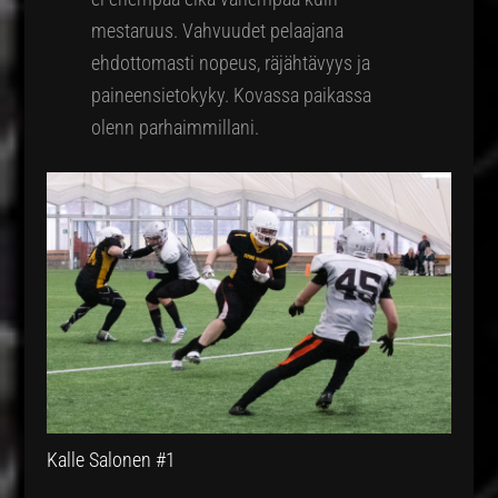
mestaruus. Vahvuudet pelaajana
ehdottomasti nopeus, räjähtävyys ja
paineensietokyky. Kovassa paikassa
olenn parhaimmillani.
Kalle Salonen #1