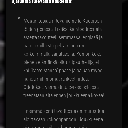
ajatuksia tulevasta kaudesta
:
Muutin tosiaan Rovaniemeltä Kuopioon
töiden perässä. Lisäksi kiehtoo treenata
astetta tavoitteellisemmassa jengissä ja
nähdä millaista pelaaminen on
korkeimmalla sarjatasolla. Kun on koko
pienen elämänsä ollut kilpaurheilija, ei
kai ”karvoistansa” pääse ja haluan myös
nähdä mihin omat rahkeet riittää.
Odotukset varmasti tulevissa peleissä,
treenataan sitä ennen joukkueena kovaa!
Ensimmäisenä tavoitteena on murtautua
aloittavaan kokoonpanoon. Joukkueena
ei enempää eikä vähempää kuin