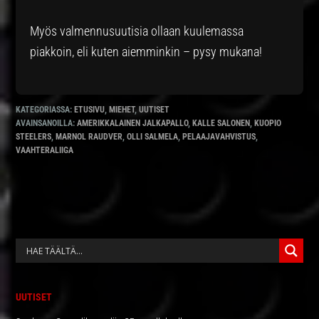
Myös valmennusuutisia ollaan kuulemassa
piakkoin, eli kuten aiemminkin – pysy mukana!
KATEGORIASSA:
ETUSIVU
,
MIEHET
,
UUTISET
AVAINSANOILLA:
AMERIKKALAINEN JALKAPALLO
,
KALLE SALONEN
,
KUOPIO
STEELERS
,
MARNOL RAUDVER
,
OLLI SALMELA
,
PELAAJAVAHVISTUS
,
VAAHTERALIIGA
ENSISIJAINEN
SIVUPALKKI
UUTISET