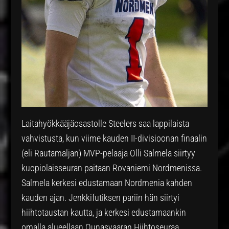
Laitahyökkääjäosastolle Steelers saa lappilaista
vahvistusta, kun viime kauden II-divisioonan finaalin
(eli Rautamaljan) MVP-pelaaja Olli Salmela siirtyy
kuopiolaisseuran paitaan Rovaniemi Nordmenissa.
Salmela kerkesi edustamaan Nordmenia kahden
kauden ajan. Jenkkifutiksen pariin hän siirtyi
hiihtotaustan kautta, ja kerkesi edustamaankin
omalla alueellaan Ounasvaaran Hiihtoseuraa