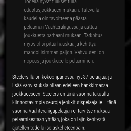
Todella hyvät fiilikset tulla
edustusjoukkueen mukaan. Tulevalla
kaudella ois tavoitteena päästä
pelaaman Vaahteraliigassa ja auttaa
joukkuetta parhaani mukaan. Tarkoitus
myös olisi pitää hauskaa ja kehittyä
mahdollisimman paljon. Vahvuuteni on
nopeus ja joukkueelle pelaaminen.
Steelersillä on kokoonpanossa nyt 37 pelaajaa, ja
lisää vahvistuksia ollaan edelleen hankkimassa
joukkueeseen. Steelers on tänä vuonna takuulla
kiinnostavimpia seuroja jenkkifutispelaajalle – tänä
vuonna Vaahteraliigapelaajan ei tarvitse maksaa
pelaamisestaan yhtään, joka on lajin kehitystä
ajatellen todella iso askel eteenpäin.