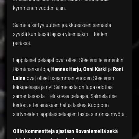
kymmenen vuoden ajan.
Salmela siirtyy uuteen joukkueeseen samasta
syystä kun tässä lajissa yleensäkin – töiden
perässä.
Lappilaiset pelaajat ovat olleet Steelersille ennenkin
täsmähankintoja,
Hannes Harju
,
Onni Kärki
ja
Roni
Laine
ovat olleet useamman vuoden Steelersin
kärkipelaajia ja nyt Salmelasta on lupa odottaa
samantasoista – eli kovaa pelaajaa. Salmela itse
kertoo, ettei ainakaan halua laskea Kuopioon
siirtyneiden lappilaispelaajien tasoa siirtonsa myötä.
Ollin kommentteja ajastaan Rovaniemellä sekä