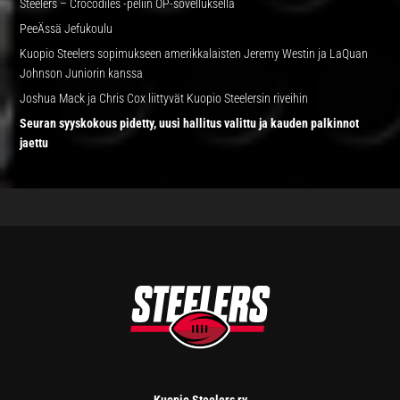
Steelers – Crocodiles -peliin OP-sovelluksella
PeeÄssä Jefukoulu
Kuopio Steelers sopimukseen amerikkalaisten Jeremy Westin ja LaQuan
Johnson Juniorin kanssa
Joshua Mack ja Chris Cox liittyvät Kuopio Steelersin riveihin
Seuran syyskokous pidetty, uusi hallitus valittu ja kauden palkinnot
jaettu
FOOTER