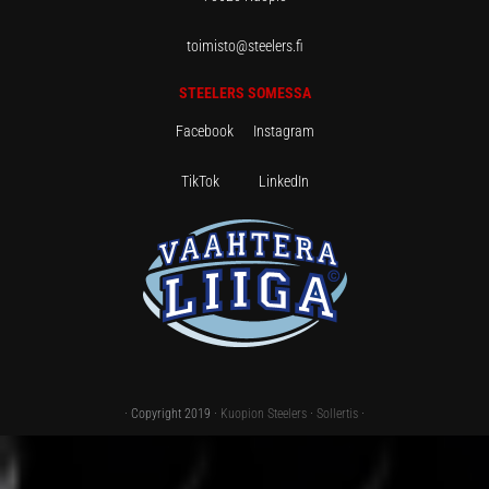
toimisto@steelers.fi
STEELERS SOMESSA
Facebook
Instagram
TikTok
LinkedIn
· Copyright 2019 ·
Kuopion Steelers
·
Sollertis
·