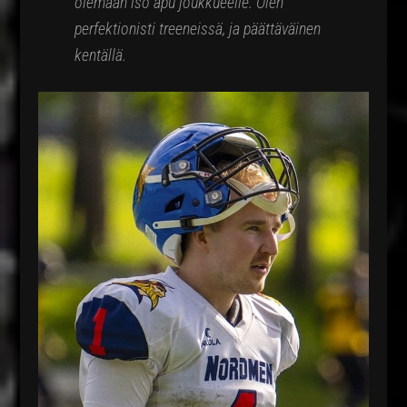
olemaan iso apu joukkueelle. Olen
perfektionisti treeneissä, ja päättäväinen
kentällä.