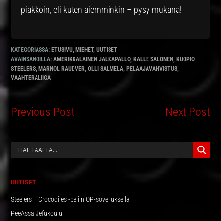
piakkoin, eli kuten aiemminkin – pysy mukana!
KATEGORIASSA:
ETUSIVU
,
MIEHET
,
UUTISET
AVAINSANOILLA:
AMERIKKALAINEN JALKAPALLO
,
KALLE SALONEN
,
KUOPIO
STEELERS
,
MARNOL RAUDVER
,
OLLI SALMELA
,
PELAAJAVAHVISTUS
,
VAAHTERALIIGA
Previous Post
Next Post
ENSISIJAINEN
SIVUPALKKI
UUTISET
Steelers – Crocodiles -peliin OP-sovelluksella
PeeÄssä Jefukoulu