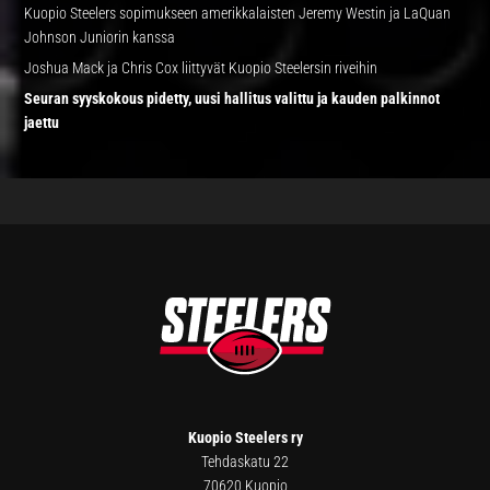
Kuopio Steelers sopimukseen amerikkalaisten Jeremy Westin ja LaQuan
Johnson Juniorin kanssa
Joshua Mack ja Chris Cox liittyvät Kuopio Steelersin riveihin
Seuran syyskokous pidetty, uusi hallitus valittu ja kauden palkinnot
jaettu
FOOTER
Kuopio Steelers ry
Tehdaskatu 22
70620 Kuopio