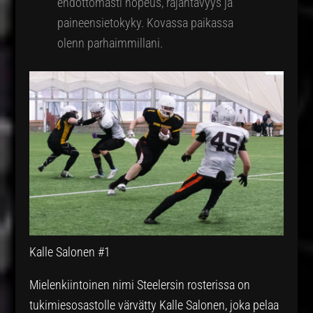
ehdottomasti nopeus, räjähtävyys ja
paineensietokyky. Kovassa paikassa
olenn parhaimmillani.
Kalle Salonen #1
Mielenkiintoinen nimi Steelersin rosterissa on
tukimiesosastolle värvätty Kalle Salonen, joka pelaa