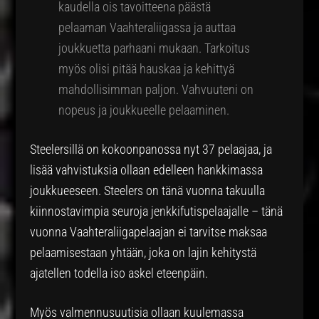
kaudella ois tavoitteena päästä
pelaaman Vaahteraliigassa ja auttaa
joukkuetta parhaani mukaan. Tarkoitus
myös olisi pitää hauskaa ja kehittyä
mahdollisimman paljon. Vahvuuteni on
nopeus ja joukkueelle pelaaminen.
Steelersillä on kokoonpanossa nyt 37 pelaajaa, ja
lisää vahvistuksia ollaan edelleen hankkimassa
joukkueeseen. Steelers on tänä vuonna takuulla
kiinnostavimpia seuroja jenkkifutispelaajalle – tänä
vuonna Vaahteraliigapelaajan ei tarvitse maksaa
pelaamisestaan yhtään, joka on lajin kehitystä
ajatellen todella iso askel eteenpäin.
Myös valmennusuutisia ollaan kuulemassa