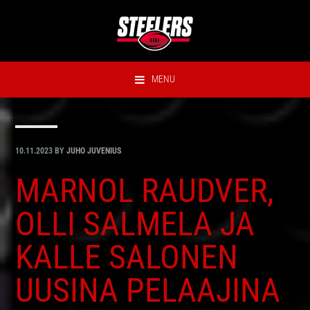
Hyppää
Hyppää
Hyppää
Hyppää
ensisijaiseen
pääsisältöön
ensisijaiseen
alatunnisteeseen
valikkoon
sivupalkkiin
MENU
10.11.2023
BY
JUHO JUVENIUS
MARNOL RAUDVER,
OLLI SALMELA JA
KALLE SALONEN
UUSINA PELAAJINA