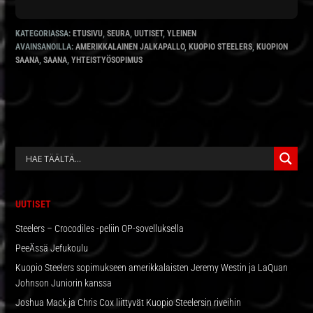
KATEGORIASSA:
ETUSIVU
,
SEURA
,
UUTISET
,
YLEINEN
AVAINSANOILLA:
AMERIKKALAINEN JALKAPALLO
,
KUOPIO STEELERS
,
KUOPION
SAANA
,
SAANA
,
YHTEISTYÖSOPIMUS
ENSISIJAINEN
SIVUPALKKI
UUTISET
Steelers – Crocodiles -peliin OP-sovelluksella
PeeÄssä Jefukoulu
Kuopio Steelers sopimukseen amerikkalaisten Jeremy Westin ja LaQuan
Johnson Juniorin kanssa
Joshua Mack ja Chris Cox liittyvät Kuopio Steelersin riveihin