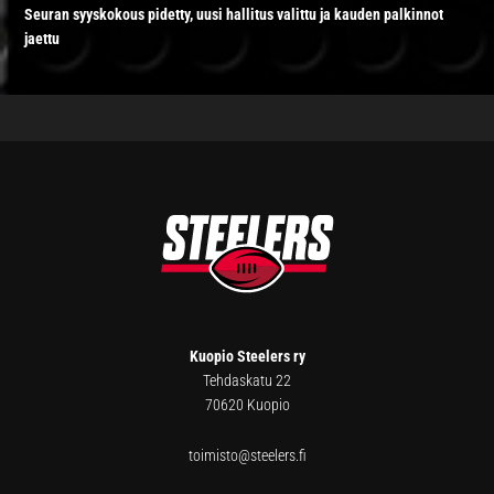
Seuran syyskokous pidetty, uusi hallitus valittu ja kauden palkinnot
jaettu
FOOTER
Kuopio Steelers ry
Tehdaskatu 22
70620 Kuopio
toimisto@steelers.fi