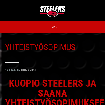
Hyppää
Hyppää
Hyppää
Hyppää
ensisijaiseen
pääsisältöön
ensisijaiseen
alatunnisteeseen
valikkoon
sivupalkkiin
MENU
YHTEISTYÖSOPIMUS
20.3.2024
BY
HENNA NIEMI
KUOPIO STEELERS JA
SAANA
YHTEISTYÖSOPIMUKSE