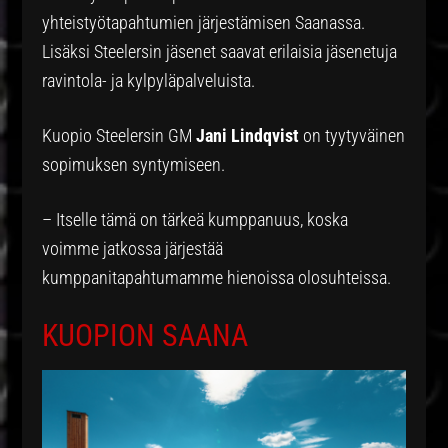
yhteistyötapahtumien järjestämisen Saanassa.
Lisäksi Steelersin jäsenet saavat erilaisia jäsenetuja
ravintola- ja kylpyläpalveluista.
Kuopio Steelersin GM
Jani Lindqvist
on tyytyväinen
sopimuksen syntymiseen.
– Itselle tämä on tärkeä kumppanuus, koska
voimme jatkossa järjestää
kumppanitapahtumamme hienoissa olosuhteissa.
KUOPION SAANA