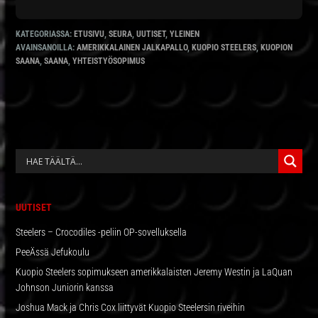
KATEGORIASSA:
ETUSIVU
,
SEURA
,
UUTISET
,
YLEINEN
AVAINSANOILLA:
AMERIKKALAINEN JALKAPALLO
,
KUOPIO STEELERS
,
KUOPION
SAANA
,
SAANA
,
YHTEISTYÖSOPIMUS
ENSISIJAINEN
SIVUPALKKI
UUTISET
Steelers – Crocodiles -peliin OP-sovelluksella
PeeÄssä Jefukoulu
Kuopio Steelers sopimukseen amerikkalaisten Jeremy Westin ja LaQuan
Johnson Juniorin kanssa
Joshua Mack ja Chris Cox liittyvät Kuopio Steelersin riveihin