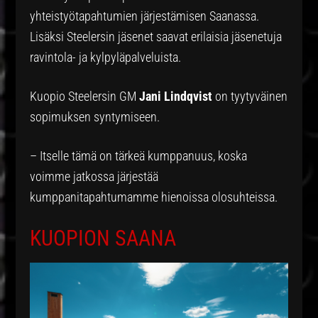
yhteistyötapahtumien järjestämisen Saanassa.
Lisäksi Steelersin jäsenet saavat erilaisia jäsenetuja
ravintola- ja kylpyläpalveluista.
Kuopio Steelersin GM
Jani Lindqvist
on tyytyväinen
sopimuksen syntymiseen.
– Itselle tämä on tärkeä kumppanuus, koska
voimme jatkossa järjestää
kumppanitapahtumamme hienoissa olosuhteissa.
KUOPION SAANA