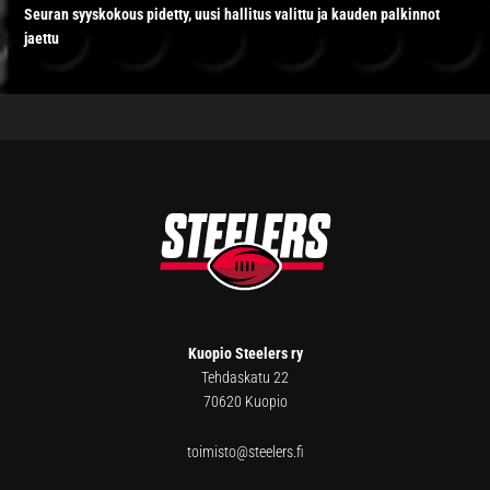
Seuran syyskokous pidetty, uusi hallitus valittu ja kauden palkinnot
jaettu
FOOTER
Kuopio Steelers ry
Tehdaskatu 22
70620 Kuopio
toimisto@steelers.fi