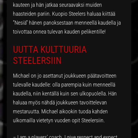
kauteen ja hän jatkaa seuraavaksi muiden
haasteiden pariin. Kuopio Steelers haluaa kiittää
”Nesiä” hänen panoksestaan menneellä kaudella ja
toivottaa onnea tulevan kauden pelikentille!
UUTTA KULTTUURIA
STEELERSIIN
Michael on jo asettanut joukkueen päätavoitteen
tulevalle kaudelle: olla parempia kuin menneellä
kaudella, niin kentällä kuin sen ulkopuolella. Hän
haluaa myös nähdä joukkueen tavoittelevan
mestaruutta. Michael aikookin tuoda kahden
ulkomailla vietetyn vuoden opit Steelersiin.
– I am a players’ coach. I give respect and expect