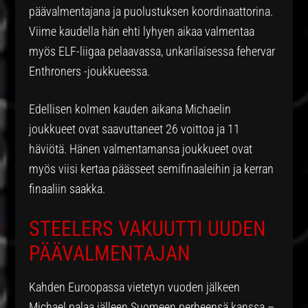
päävalmentajana ja puolustuksen koordinaattorina.
Viime kaudella hän ehti lyhyen aikaa valmentaa
myös ELF-liigaa pelaavassa, unkarilaisessa fehervar
Enthroners -joukkueessa.
Edellisen kolmen kauden aikana Michaelin
joukkueet ovat saavuttaneet 26 voittoa ja 11
häviötä. Hänen valmentamansa joukkueet ovat
myös viisi kertaa päässeet semifinaaleihin ja kerran
finaaliin saakka.
STEELERS VAKUUTTI UUDEN
PÄÄVALMENTAJAN
Kahden Euroopassa vietetyn vuoden jälkeen
Michael palaa jälleen Suomeen perheensä kanssa –