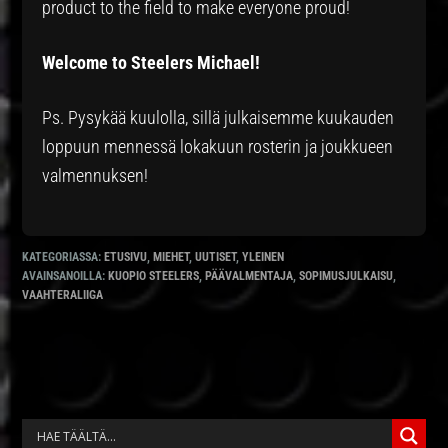
product to the field to make everyone proud!
Welcome to Steelers Michael!
Ps. Pysykää kuulolla, sillä julkaisemme kuukauden
loppuun mennessä lokakuun rosterin ja joukkueen
valmennuksen!
KATEGORIASSA:
ETUSIVU
,
MIEHET
,
UUTISET
,
YLEINEN
AVAINSANOILLA:
KUOPIO STEELERS
,
PÄÄVALMENTAJA
,
SOPIMUSJULKAISU
,
VAAHTERALIIGA
ENSISIJAINEN