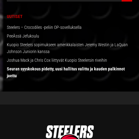
SIVUPALKKI
UUTISET
Steelers – Crocodiles -peliin OP-sovelluksella
PeeÄssä Jefukoulu
Kuopio Steelers sopimukseen amerikkalaisten Jeremy Westin ja LaQuan
Johnson Juniorin kanssa
Joshua Mack ja Chris Cox liittyvät Kuopio Steelersin riveihin
Seuran syyskokous pidetty, uusi hallitus valittu ja kauden palkinnot
jaettu
FOOTER