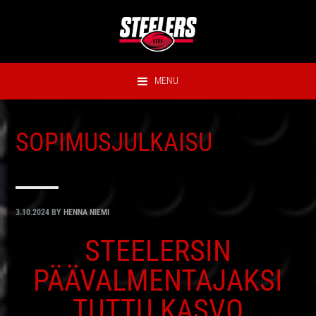
Hyppää
Hyppää
Hyppää
Hyppää
ensisijaiseen
pääsisältöön
ensisijaiseen
alatunnisteeseen
valikkoon
sivupalkkiin
MENU
SOPIMUSJULKAISU
3.10.2024
BY
HENNA NIEMI
STEELERSIN
PÄÄVALMENTAJAKSI
TUTTU KASVO