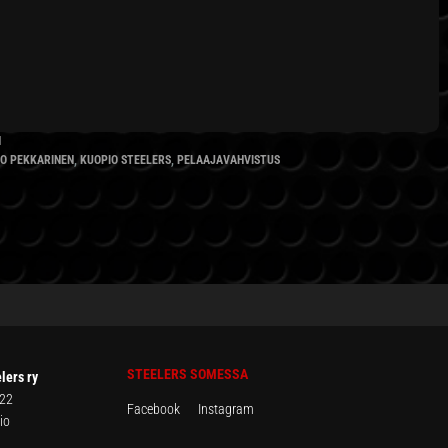
N
RO PEKKARINEN
,
KUOPIO STEELERS
,
PELAAJAVAHVISTUS
STEELERS SOMESSA
lers ry
 22
Facebook
Instagram
io