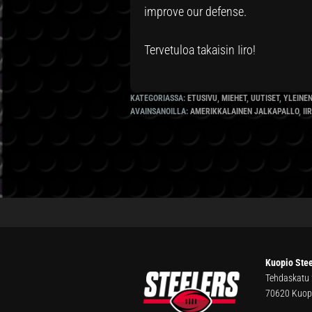
improve our defense.
Tervetuloa takaisin Iiro!
KATEGORIASSA:
ETUSIVU
,
MIEHET
,
UUTISET
,
YLEINE
AVAINSANOILLA:
AMERIKKALAINEN JALKAPALLO
,
II
FOOTER
Kuopio Stee
Tehdaskatu
70620 Kuop