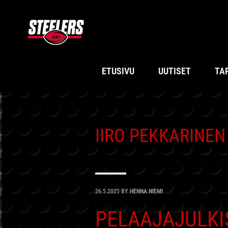
Hyppää
Hyppää
Hyppää
Hyppää
ensisijaiseen
pääsisältöön
ensisijaiseen
alatunnisteeseen
valikkoon
sivupalkkiin
ETUSIVU
UUTISET
TA
IIRO PEKKARINEN
26.5.2025
BY
HENNA NIEMI
PELAAJAJULKIS