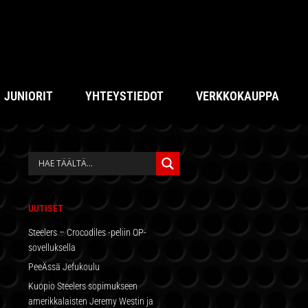
JUNIORIT
YHTEYSTIEDOT
VERKKOKAUPPA
ENSISIJAINEN
SIVUPALKKI
UUTISET
Steelers – Crocodiles -peliin OP-
sovelluksella
PeeÄssä Jefukoulu
Kuopio Steelers sopimukseen
amerikkalaisten Jeremy Westin ja