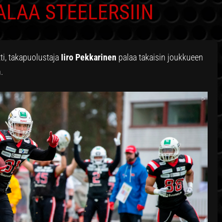
ALAA STEELERSIIN
ti, takapuolustaja
Iiro Pekkarinen
palaa takaisin joukkueen
.