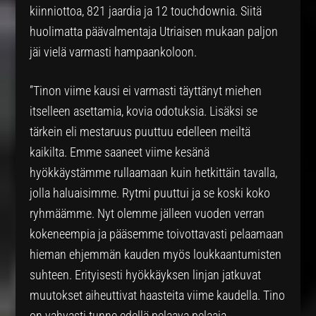
kiinniottoa, 821 jaardia ja 12 touchdownia. Siitä
huolimatta päävalmentaja Utriaisen mukaan paljon
jäi vielä varmasti hampaankoloon.
”Tinon viime kausi ei varmasti täyttänyt miehen
itselleen asettamia, kovia odotuksia. Lisäksi se
tärkein eli mestaruus puuttuu edelleen meiltä
kaikilta. Emme saaneet viime kesänä
hyökkäystämme rullaamaan kuin hetkittäin tavalla,
jolla haluaisimme. Rytmi puuttui ja se koski koko
ryhmäämme. Nyt olemme jälleen vuoden verran
kokeneempia ja pääsemme toivottavasti pelaamaan
hieman ehjemmän kauden myös loukkaantumisten
suhteen. Erityisesti hyökkäyksen linjan jatkuvat
muutokset aiheuttivat haasteita viime kaudella. Tino
on vahvasti tunne edellä pelaava pelaaja.