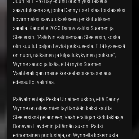
Juuri NFL Pro Day -kutsu onkin yksittäisenä
saavutuksena se, jonka Danny itse listaa toistaiseksi
kovimmaksi saavutuksekseen jenkkifudiksen
saralla. Kaudelle 2020 Danny valitsi Suomen ja
Steelersin. “Päädyin valitsemaan Steelersin, koska
olin kuullut paljon hyvää joukkueesta. Että kyseessä
on nuori, nälkäinen ja kilpailukykyinen joukkue”,
Wynne sanoo ja lisää, että myös Suomen
Vaahteraliigan maine korkeatasoisena sarjana
edesauttoi valintaa.
Päävalmentaja Pekka Utriainen uskoo, että Danny
Wynne on oikea mies täyttämään kaksi kautta
Steelersissä pelanneen, Vaahteraliigan kärkitaklaaja
Donavan Haydenin jättämän aukon. Paitsi
erinomainen puolustaja, on Wynnella kokemusta