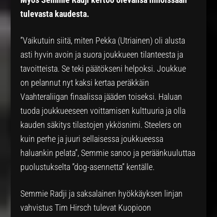
tulevasta kaudesta.
”Vaikutuin siitä, miten Pekka (Utriainen) oli alusta
asti hyvin avoin ja suora joukkueen tilanteesta ja
tavoitteista. Se teki päätökseni helpoksi. Joukkue
on pelannut nyt kaksi kertaa peräkkäin
Vaahteraliigan finaalissa jääden toiseksi. Haluan
tuoda joukkueeseen voittamisen kulttuuria ja olla
kauden säkitys tilastojen ykkösnimi. Steelers on
kuin perhe ja juuri sellaisessa joukkueessa
haluankin pelata”, Semmie sanoo ja peräänkuuluttaa
puolustukselta ”dog-asennetta” kentälle.
Semmie Radji ja saksalainen hyökkäyksen linjan
vahvistus Tim Hirsch tulevat Kuopioon