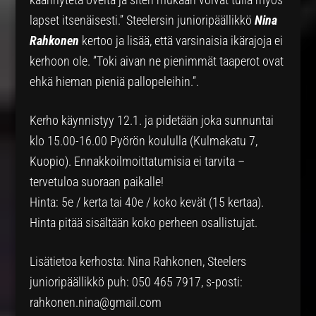
lapset itsenäisesti.” Steelersin junioripäällikkö
Nina
Rahkonen
kertoo ja lisää, että varsinaisia ikärajoja ei
kerhoon ole. ”Toki aivan ne pienimmät taaperot ovat
ehkä hieman pieniä pallopeleihin.”.
Kerho käynnistyy 12.1. ja pidetään joka sunnuntai
klo 15.00-16.00 Pyörön koululla (Kulmakatu 7,
Kuopio). Ennakkoilmoittatumisia ei tarvita –
tervetuloa suoraan paikalle!
Hinta: 5e / kerta tai 40e / koko kevät (15 kertaa).
Hinta pitää sisältään koko perheen osallistujat.
Lisätietoa kerhosta: Nina Rahkonen, Steelers
junioripäällikkö puh: 050 465 7917, s-posti:
rahkonen.nina@gmail.com