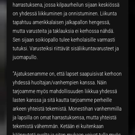
harrastuksena, jossa kilpaurheilun sijaan keskiössä
on yhdessä liikkuminen ja onnistuminen. Liikunta
tapahtuu amerikkalaisen jalkapallon hengessä,
mutta varusteita ja taklauksia ei kerhossa nähdä.
Sen sijaan soikiopallo tulee kerholaisille varmasti
tutuksi. Varusteiksi riittävät sisäliikuntavarusteet ja
juomapullo.
”Ajatuksenamme on, että lapset saapuisivat kerhoon
yhdessä huoltajan/vanhempien kanssa. Näin
tarjoamme myös mahdollisuuden liikkua yhdessä
lasten kanssa ja sitä kautta tarjoamme perheille
arkeen yhteistä tekemistä. Monestihan vanhemmilla
ja lapsilla on omat harrastuksensa, mutta yhteistä
tekemistä vähemmän. Ketään ei kuitenkaan
käännytetä ovelta ja siten mukaan voivat tulla myös