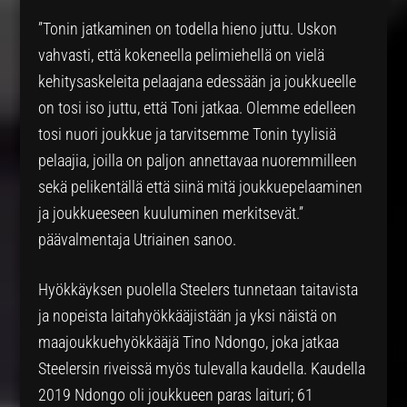
”Tonin jatkaminen on todella hieno juttu. Uskon
vahvasti, että kokeneella pelimiehellä on vielä
kehitysaskeleita pelaajana edessään ja joukkueelle
on tosi iso juttu, että Toni jatkaa. Olemme edelleen
tosi nuori joukkue ja tarvitsemme Tonin tyylisiä
pelaajia, joilla on paljon annettavaa nuoremmilleen
sekä pelikentällä että siinä mitä joukkuepelaaminen
ja joukkueeseen kuuluminen merkitsevät.”
päävalmentaja Utriainen sanoo.
Hyökkäyksen puolella Steelers tunnetaan taitavista
ja nopeista laitahyökkääjistään ja yksi näistä on
maajoukkuehyökkääjä Tino Ndongo, joka jatkaa
Steelersin riveissä myös tulevalla kaudella. Kaudella
2019 Ndongo oli joukkueen paras laituri; 61