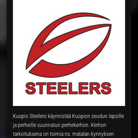
Kuopio Steelers käynnistää Kuopion seudun lapsille
ja perheille suunnatun perhekerhon. Kerhon
tarkoituksena on toimia ns. matalan kynnyksen