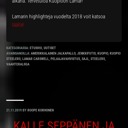
aikana. Tervetuloa Kuopioon Lamar!
Lamarin highlighteja vuodelta 2018 voit katsoa
täältä!
KATEGORIASSA:
ETUSIVU
,
UUTISET
AVAINSANOILLA:
AMERIKKALAINEN JALKAPALLO
,
JENKKIFUTIS
,
KUOPIO
,
KUOPIO
STEELERS
,
LAMAR CARSWELL
,
PELAAJAVAHVISTUS
,
SAJL
,
STEELERS
,
VAAHTERALIIGA
21.11.2019
BY
ROOPE KORHONEN
KALLE SEPPÄNEN JA