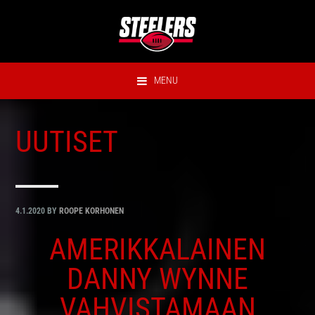
Hyppää
Hyppää
Hyppää
Hyppää
ensisijaiseen
pääsisältöön
ensisijaiseen
alatunnisteeseen
valikkoon
sivupalkkiin
MENU
UUTISET
4.1.2020
BY
ROOPE KORHONEN
AMERIKKALAINEN
DANNY WYNNE
VAHVISTAMAAN