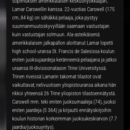
sopimuksen amerikkalaisen keskushyökkääjän,
Lamar Carswellin kanssa. 22-vuotias Carswell (175
cm, 84 kg) on sähäkkä pelaaja, joka pystyy
suunnanmuutoskyvyillään saamaan vastustajan
kuin vastustajan solmuun. Ala-asteikäisenä
amerikkalaisen jalkapallon aloittanut Lamar lopetti
high school-uransa St. Francis de Salesissa koulun
eniten juoksujaardeja keränneenä pelaajana ja jatkoi
uraansa III-divisioonatason Trine Universityssä.
Trinen riveissä Lamarin takomat tilastot ovat
vaikuttavat; nelivuotisen yliopistouransa aikana hän
rikkoi yhteensä 26 Trine yliopiston tilastoennätystä.
Carswell mm. teki eniten juoksumaaleja (74), juoksi
eniten jaardeja (5 364) ja kirjautti ennätyskirjoihin
koulun historian korkeimman juoksukeskiarvon (7.7
jaardia/juoksuyritys).