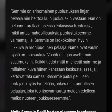
”Semmie on erinomainen puolustuksen linjan
pelaaja niin heittoa kuin juoksuakin vastaan. Hän on
pelannut urallaan useissa erilaisissa fronteissa,
mikä antaa mahdollisuuksia puolustuksemme
valmentajille. Semmie on isokokoinen, hyvin
liikkuva ja monipuolinen pelaaja. Nämä ovat varsin
hyviä ominaisuuksia Vaahteraliigan asettamiin
vaatimuksiin. Kaikki tiedot mitä miehestä saimme ja
millainen kuva hänen kanssaan keskustellessa jäi,
kertovat tätä samaa. Saamme paitsi pelillisen
johtajan, myös työteliään, ahkeran ja tunnollisen
pelaajan, joka tuo itsevarmuutta meidän edelleen
melko nuoreen joukkueeseemme.”.
Myös Semmie Radji kertoo olevansa innoissaan