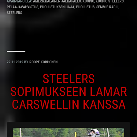
AVAINSANOILLA:
AMERIKKALAINEN JALKAPALLO
,
KUOPIO
,
KUOPIO STEELERS
,
PELAAJAVAHVISTUS
,
PUOLUSTUKSEN LINJA
,
PUOLUSTUS
,
SEMMIE RADJI
,
STEELERS
22.11.2019
BY
ROOPE KORHONEN
STEELERS
SOPIMUKSEEN LAMAR
CARSWELLIN KANSSA