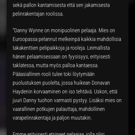
sekä pallon kantamisesta että sen jakamisesta
pelinrakentajan roolissa.
“Danny Wynne on monipuolinen pelaaja. Mies on
Euroopassa pelannut melkeinpä kaikkia mahdollisia
takakenttien pelipaikkoja ja rooleja. Leimallista
hänen pelaamisessaan on fyysisyys, erityisesti
taklatessa, mutta myös palloa kantaessa.
Pääasiallinen rooli tulee toki löytymään
puolustuksen puolelta, jossa huikean Donavan
Haydenin korvaaminen on iso tehtävä. Uskon, että
juuri Danny tuohon varmasti pystyy. Lisäksi mies on
vaarallinen potkujen palauttaja, mahdollinen
varapelinrakentaja ja paljon muutakin.
Emme erityisesti etsineet pelaajaa, jolla olisi