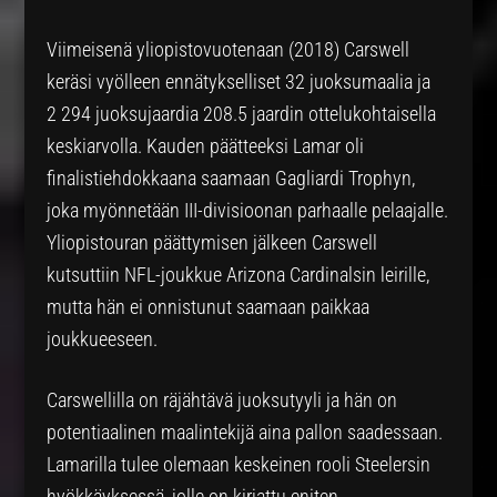
Viimeisenä yliopistovuotenaan (2018) Carswell
keräsi vyölleen ennätykselliset 32 juoksumaalia ja
2 294 juoksujaardia 208.5 jaardin ottelukohtaisella
keskiarvolla. Kauden päätteeksi Lamar oli
finalistiehdokkaana saamaan Gagliardi Trophyn,
joka myönnetään III-divisioonan parhaalle pelaajalle.
Yliopistouran päättymisen jälkeen Carswell
kutsuttiin NFL-joukkue Arizona Cardinalsin leirille,
mutta hän ei onnistunut saamaan paikkaa
joukkueeseen.
Carswellilla on räjähtävä juoksutyyli ja hän on
potentiaalinen maalintekijä aina pallon saadessaan.
Lamarilla tulee olemaan keskeinen rooli Steelersin
hyökkäyksessä, jolle on kirjattu eniten