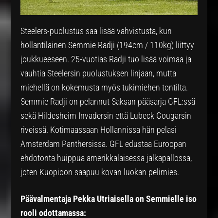
Steelers-puolustus saa lisää vahvistusta, kun
hollantilainen Semmie Radji (194cm / 110kg) liittyy
joukkueeseen. 25-vuotias Radji tuo lisää voimaa ja
vauhtia Steelersin puolustuksen linjaan, mutta
miehellä on kokemusta myös tukimiehen tontilta.
Semmie Radji on pelannut Saksan pääsarja GFL:ssä
sekä Hildesheim Invadersin että Lubeck Gougarsin
riveissä. Kotimaassaan Hollannissa hän pelasi
Amsterdam Panthersissa. GFL edustaa Euroopan
ehdotonta huippua amerikkalaisessa jalkapallossa,
joten Kuopioon saapuu kovan luokan pelimies.
Päävalmentaja Pekka Utriaisella on Semmielle iso
rooli odottamassa: