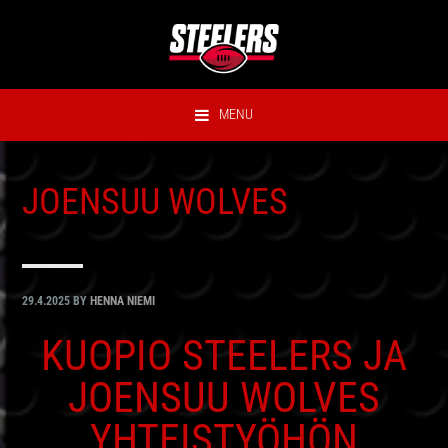
Hyppää
Hyppää
Hyppää
Hyppää
ensisijaiseen
pääsisältöön
ensisijaiseen
alatunnisteeseen
valikkoon
sivupalkkiin
MENU
JOENSUU WOLVES
29.4.2025
BY
HENNA NIEMI
KUOPIO STEELERS JA
JOENSUU WOLVES
YHTEISTYÖHÖN