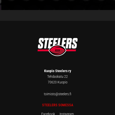
FOOTER
Kuopio Steelers ry
Tehdaskatu 22
70620 Kuopio
toimisto@steelers.fi
STEELERS SOMESSA
Facebook
Instagram