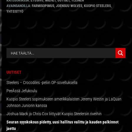
KATEGORIASSA:
ETUSIVU
,
MIEHET
,
UUTISET
,
YLEINEN
AVAINSANOILLA:
FARMISOPIMUS
,
JOENSUU WOLVES
,
KUOPIO STEELERS
,
YHTEISTYÖ
ENSISIJAINEN
SIVUPALKKI
UUTISET
Steelers – Crocodiles -peliin OP-sovelluksella
PeeÄssä Jefukoulu
Kuopio Steelers sopimukseen amerikkalaisten Jeremy Westin ja LaQuan
Johnson Juniorin kanssa
Joshua Mack ja Chris Cox liittyvät Kuopio Steelersin riveihin
Seuran syyskokous pidetty, uusi hallitus valittu ja kauden palkinnot
jaettu