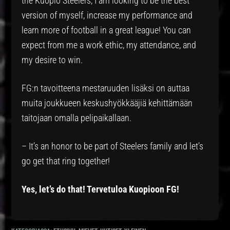
the Kuopio Steelers, I am looking to be the best
version of myself, increase my performance and
learn more of football in a great league! You can
expect from me a work ethic, my attendance, and
my desire to win.
FG:n tavoitteena mestaruuden lisäksi on auttaa
muita joukkueen keskushyökkääjiä kehittämään
taitojaan omalla pelipaikallaan.
– It’s an honor to be part of Steelers family and let’s
go get that ring together!
Yes, let’s do that! Tervetuloa Kuopioon FG!