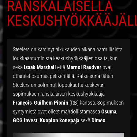
RANSKALAISELLA
KESKUSHYÖKKÄÄJÄL
Steelers on kärsinyt alkukauden aikana harmillisista
loukkaantumisista keskushyökkääjien osalta, kun
sekä
Isaak Marshall
että
Marnol Raudver
ovat
ottaneet osumaa pelikentällä. Ratkaisuna tähän
Steelers on solminut loppukautta koskevan
sopimuksen ranskalaisen keskushyökkääjä
François-Guilhem Pionin
(RB) kanssa. Sopimuksen
syntymistä ovat olleet mahdollistamassa
Osuma
,
GCG Invest
,
Kuopion konepaja
sekä
Dimex
.