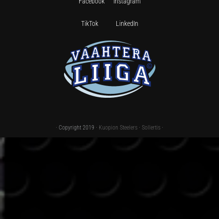
Facebook
Instagram
TikTok
LinkedIn
· Copyright 2019 ·
Kuopion Steelers
·
Sollertis
·