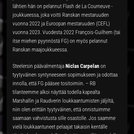
lähtien hän on pelannut Flash de La Courneuve -
joukkueessa, joka voitti Ranskan mestaruuden
vuonna 2022 ja Euroopan mestaruuden (CEFL)
vuonna 2023. Vuodesta 2022 François-Guilhem (tai
itse miehen pyynnöstä FG) on myös pelannut
Ranskan maajoukkueessa.
Steelersin päävalmentaja
Niclas Carpelan
on
tyytyväinen syntyneeseen sopimukseen ja odottaa
innolla, että FG pääsee tositoimiin. – RB
tilanteemme alkoi näyttää todella kapealta
Marshallin ja Raudverin loukkaantumisten jäljiltä,
niin olen erittäin tyytyväinen, että onnistuimme
saamaan vahvistusta sille osastolle. Jos saamme
vielä loukkaantuneet pelaajat takaisin kentälle