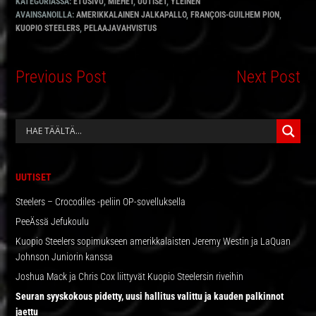
KATEGORIASSA:
ETUSIVU
,
MIEHET
,
UUTISET
,
YLEINEN
AVAINSANOILLA:
AMERIKKALAINEN JALKAPALLO
,
FRANÇOIS-GUILHEM PION
,
KUOPIO STEELERS
,
PELAAJAVAHVISTUS
Previous Post
Next Post
ENSISIJAINEN
SIVUPALKKI
UUTISET
Steelers – Crocodiles -peliin OP-sovelluksella
PeeÄssä Jefukoulu
Kuopio Steelers sopimukseen amerikkalaisten Jeremy Westin ja LaQuan
Johnson Juniorin kanssa
Joshua Mack ja Chris Cox liittyvät Kuopio Steelersin riveihin
Seuran syyskokous pidetty, uusi hallitus valittu ja kauden palkinnot
jaettu