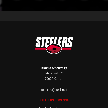
FOOTER
Kuopio Steelers ry
Tehdaskatu 22
70620 Kuopio
toimisto@steelers.fi
STEELERS SOMESSA