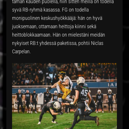
tämän kauden puolella, niin sitten meillä on todella
syvä RB-ryhmä kasassa. FG on todella
monipuolinen keskushyökkääjä: hän on hyvä
juoksemaan, ottamaan heittoja kiinni sekä
heittoblokkaamaan. Hän on mielestäni meidän
nykyiset RB:t yhdessä paketissa, pohtii Niclas
Carpelan.