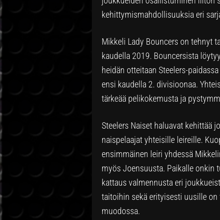
joukkueiden osallistuminen liiton sa
kehittymismahdollisuuksia eri sarja
Mikkeli Lady Bouncers on tehnyt t
kaudella 2019. Bouncersista löytyy 
heidän otteitaan Steelers-paidassa
ensi kaudella 2. divisioonaa. Yhteis
tärkeää pelikokemusta ja pystymm
Steelers Naiset haluavat kehittää j
naispelaajat yhteisille leireille. 
ensimmäinen leiri yhdessä Mikkelin 
myös Joensuusta. Paikalle onkin t
kattaus valmennusta eri joukkueist
taitoihin sekä erityisesti uusille 
muodossa.