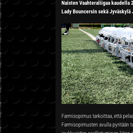
Naisten Vaahteraliigaa kaudella
Lady Bouncersin sekä Jyväskylä 
Farmisopimus tarkoittaa, että pelaaj
Farmisopimusten avulla pyritään 