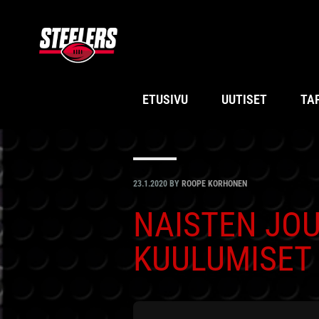
Hyppää
Hyppää
Hyppää
Hyppää
ensisijaiseen
pääsisältöön
ensisijaiseen
alatunnisteeseen
valikkoon
sivupalkkiin
ETUSIVU
UUTISET
TA
23.1.2020
BY
ROOPE KORHONEN
NAISTEN JO
KUULUMISET