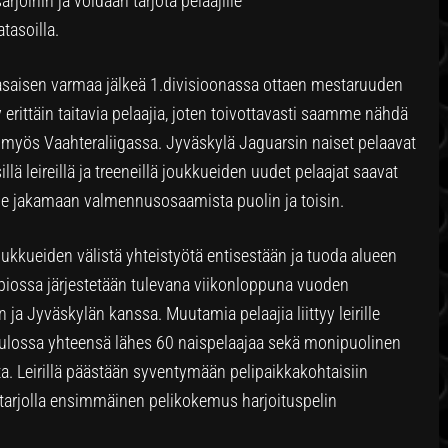
rjoihin ja voidaan tarjota pelaajille
tasoilla.
asaisen varmaa jälkeä 1.divisioonassa ottaen mestaruuden
erittäin taitavia pelaajia, joten toivottavasti saamme nähdä
 myös Vaahteraliigassa. Jyväskylä Jaguarsin naiset pelaavat
illä leireillä ja treeneillä joukkueiden uudet pelaajat saavat
e jakamaan valmennusosaamista puolin ja toisin.
oukkueiden välistä yhteistyötä entisestään ja tuoda alueen
Kuopiossa järjestetään tulevana viikonloppuna vuoden
ja Jyväskylän kanssa. Muutamia pelaajia liittyy leirille
ulossa yhteensä lähes 60 naispelaajaa sekä monipuolinen
a. Leirillä päästään syventymään pelipaikkakohtaisiin
on tarjolla ensimmäinen pelikokemus harjoituspelin