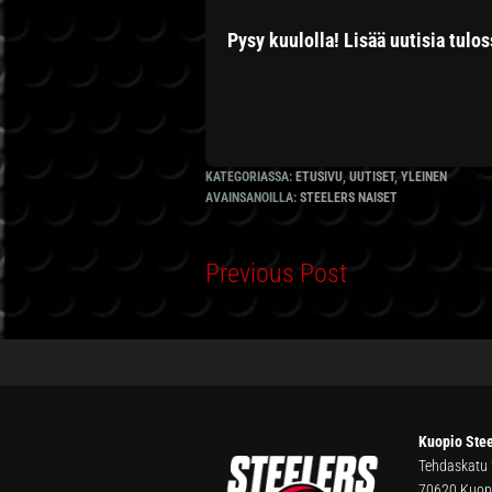
Pysy kuulolla! Lisää uutisia tulo
KATEGORIASSA:
ETUSIVU
,
UUTISET
,
YLEINEN
AVAINSANOILLA:
STEELERS NAISET
Previous Post
FOOTER
Kuopio Stee
Tehdaskatu
70620 Kuop