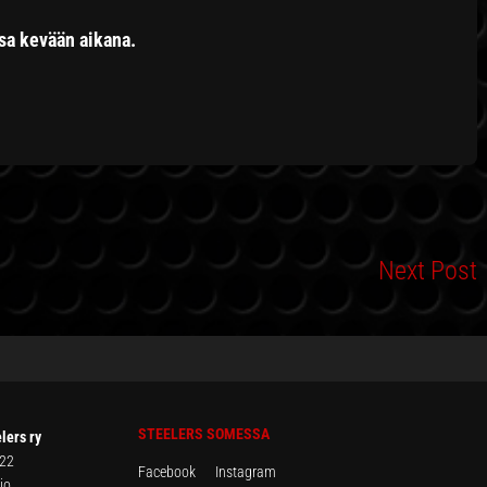
ssa kevään aikana.
Next Post
STEELERS SOMESSA
lers ry
 22
Facebook
Instagram
io