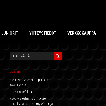
JUNIORIT
YHTEYSTIEDOT
VERKKOKAUPPA
ENSISIJAINEN
SIVUPALKKI
UUTISET
Steelers – Crocodiles -peliin OP-
sovelluksella
PeeÄssä Jefukoulu
Kuopio Steelers sopimukseen
amerikkalaisten Jeremy Westin ja