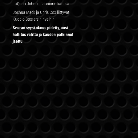
LaQuan Johnson Juniorin kanssa
Joshua Mack ja Chris Cox liittyvät
Kuopio Steelersin riveihin
Seuran syyskokous pidetty, uusi
hallitus valittu ja kauden palkinnot
jaettu