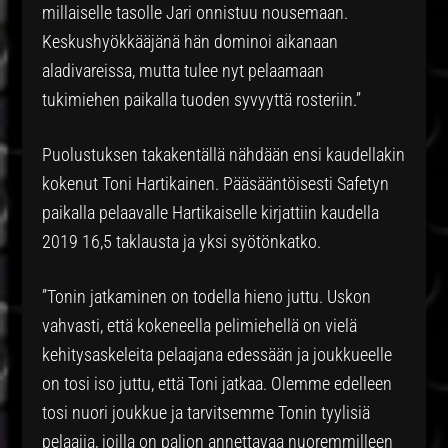
millaiselle tasolle Jari onnistuu nousemaan.
Keskushyökkääjänä hän dominoi aikanaan
aladivareissa, mutta tulee nyt pelaamaan
tukimiehen paikalla tuoden syvyyttä rosteriin.”
Puolustuksen takakentällä nähdään ensi kaudellakin
kokenut Toni Hartikainen. Pääsääntöisesti Safetyn
paikalla pelaavalle Hartikaiselle kirjattiin kaudella
2019 16,5 taklausta ja yksi syötönkatko.
”Tonin jatkaminen on todella hieno juttu. Uskon
vahvasti, että kokeneella pelimiehellä on vielä
kehitysaskeleita pelaajana edessään ja joukkueelle
on tosi iso juttu, että Toni jatkaa. Olemme edelleen
tosi nuori joukkue ja tarvitsemme Tonin tyylisiä
pelaajia, joilla on paljon annettavaa nuoremmilleen