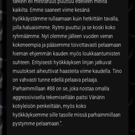
tärkein eli mestaruus puuttuu edelleen meiltä
kaikilta. Emme saaneet viime kesänä
hyökkäystämme rullaamaan kuin hetkittäin tavalla,
jolla haluaisimme. Rytmi puuttui ja se koski koko
ryhmäämme. Nyt olemme jälleen vuoden verran
kokeneempia ja pääsemme toivottavasti pelaamaan
hieman ehjemmän kauden myös loukkaantumisten
suhteen. Erityisesti hyökkäyksen linjan jatkuvat
muutokset aiheuttivat haasteita viime kaudella. Tino
on vahvasti tunne edellä pelaava pelaaja.
Parhaimmillaan #88 on se, joka nostaa omalla
aggressiivisella tekemisellään paitsi Vänärin
kotiyleisön penkeiltään, myös koko
hyökkäyksemme sille tasolle missä parhaimmillaan
pystymme pelaamaan.”.