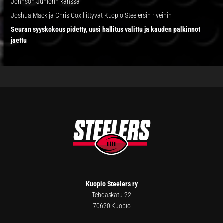
Johnson Juniorin kanssa
Joshua Mack ja Chris Cox liittyvät Kuopio Steelersin riveihin
Seuran syyskokous pidetty, uusi hallitus valittu ja kauden palkinnot
jaettu
FOOTER
Kuopio Steelers ry
Tehdaskatu 22
70620 Kuopio