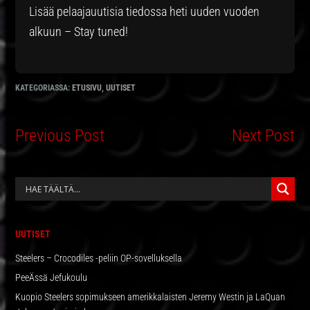
Lisää pelaajauutisia tiedossa heti uuden vuoden
alkuun – Stay tuned!
KATEGORIASSA:
ETUSIVU
,
UUTISET
Previous Post
Next Post
ENSISIJAINEN
SIVUPALKKI
UUTISET
Steelers – Crocodiles -peliin OP-sovelluksella
PeeÄssä Jefukoulu
Kuopio Steelers sopimukseen amerikkalaisten Jeremy Westin ja LaQuan