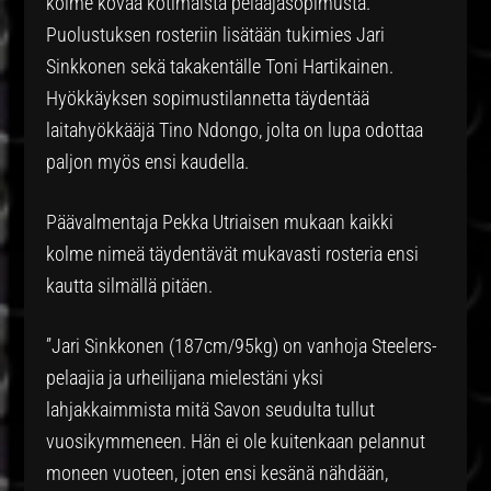
kolme kovaa kotimaista pelaajasopimusta.
Puolustuksen rosteriin lisätään tukimies Jari
Sinkkonen sekä takakentälle Toni Hartikainen.
Hyökkäyksen sopimustilannetta täydentää
laitahyökkääjä Tino Ndongo, jolta on lupa odottaa
paljon myös ensi kaudella.
Päävalmentaja Pekka Utriaisen mukaan kaikki
kolme nimeä täydentävät mukavasti rosteria ensi
kautta silmällä pitäen.
”Jari Sinkkonen (187cm/95kg) on vanhoja Steelers-
pelaajia ja urheilijana mielestäni yksi
lahjakkaimmista mitä Savon seudulta tullut
vuosikymmeneen. Hän ei ole kuitenkaan pelannut
moneen vuoteen, joten ensi kesänä nähdään,