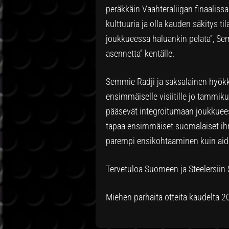
peräkkäin Vaahteraliigan finaaliss
kulttuuria ja olla kauden säkitys ti
joukkueessa haluankin pelata”, Se
asennetta” kentälle.
Semmie Radji ja saksalainen hyökk
ensimmäiselle visiitille jo tammiku
pääsevät integroitumaan joukkuees
tapaa ensimmäiset suomalaiset ihmi
parempi ensikohtaaminen kuin aid
Tervetuloa Suomeen ja Steelersiin
Miehen parhaita otteita kaudelta 2