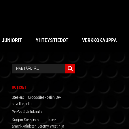
JUNIORIT
YHTEYSTIEDOT
VERKKOKAUPPA
ENSISIJAINEN
SIVUPALKKI
UUTISET
Steelers – Crocodiles -peliin OP-
sovelluksella
PeeÄssä Jefukoulu
Kuopio Steelers sopimukseen
amerikkalaisten Jeremy Westin ja