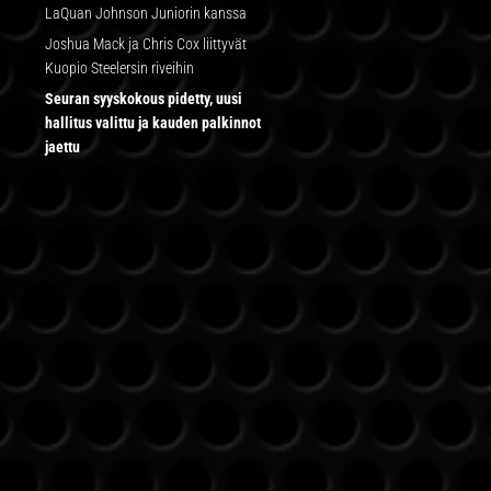
LaQuan Johnson Juniorin kanssa
Joshua Mack ja Chris Cox liittyvät
Kuopio Steelersin riveihin
Seuran syyskokous pidetty, uusi
hallitus valittu ja kauden palkinnot
jaettu