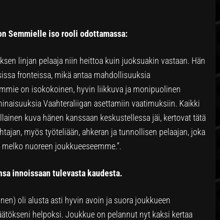
on Semmielle iso rooli odottamassa:
en linjan pelaaja niin heittoa kuin juoksuakin vastaan. Hän
isissa fronteissa, mikä antaa mahdollisuuksia
mmie on isokokoinen, hyvin liikkuva ja monipuolinen
inaisuuksia Vaahteraliigan asettamiin vaatimuksiin. Kaikki
lainen kuva hänen kanssaan keskustellessa jäi, kertovat tätä
tajan, myös työteliään, ahkeran ja tunnollisen pelaajan, joka
en melko nuoreen joukkueeseemme.”.
sa innoissaan tulevasta kaudesta.
inen) oli alusta asti hyvin avoin ja suora joukkueen
i päätökseni helpoksi. Joukkue on pelannut nyt kaksi kertaa