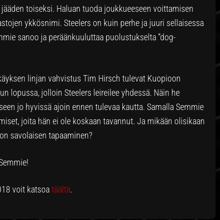
a jääden toiseksi. Haluan tuoda joukkueeseen voittamisen
lastojen ykkösnimi. Steelers on kuin perhe ja juuri sellaisessa
mmie sanoo ja peräänkuuluttaa puolustukselta ”dog-
äyksen linjan vahvistus Tim Hirsch tulevat Kuopioon
un lopussa, jolloin Steelers leireilee yhdessä. Näin he
een jo hyvissä ajoin ennen tulevaa kautta. Samalla Semmie
set, joita hän ei ole koskaan tavannut. Ja mikään olisikaan
on savolaisen tapaaminen?
 Semmie!
018 voit katsoa
täältä
.