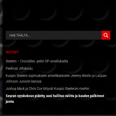
ENSISIJAINEN
SIVUPALKKI
UUTISET
Steelers – Crocodiles -peliin OP-sovelluksella
PeeÄssä Jefukoulu
Kuopio Steelers sopimukseen amerikkalaisten Jeremy Westin ja LaQuan
Johnson Juniorin kanssa
Joshua Mack ja Chris Cox liittyvät Kuopio Steelersin riveihin
Seuran syyskokous pidetty, uusi hallitus valittu ja kauden palkinnot
jaettu