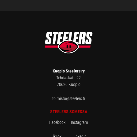
FOOTER
Kuopio Steelers ry
Tehdaskatu 22
70620 Kuopio
toimisto@steelers.fi
STEELERS SOMESSA
Facebook
Instagram
TikTok
LinkedIn