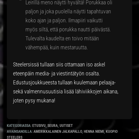
Leirillä meno näytti hyvältä! Porukkaa oli
paljon ja joka puolella näytti tapahtuvan
koko ajan ja paljon. Ilmapiiri vaikutti
myös siltä, että porukka nautti päivästä.
Tulevalta kaudelta en toivo mitään
vähempää, kuin mestaruutta.
Steelersissä tullaan siis ottamaan iso askel
eteenpäin media- ja viestintätyön osalta.
Edustusjoukkueesta tullaan kuulemaan pelaaja-
sekä valmennusuutisia lisää lähiviikkojen aikana,
joten pysy mukana!
KATEGORIASSA:
ETUSIVU
,
SEURA
,
UUTISET
AVAINSANOILLA:
AMERIKKALAINEN JALKAPALLO
,
HENNA NIEMI
,
KUOPIO
STEELERS