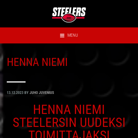
Hyppää
Hyppää
Hyppää
Hyppää
ensisijaiseen
pääsisältöön
ensisijaiseen
alatunnisteeseen
valikkoon
sivupalkkiin
MENU
HENNA NIEMI
13.12.2023
BY
JUHO JUVENIUS
HENNA NIEMI
STEELERSIN UUDEKSI
TOIMITTAJAKSI