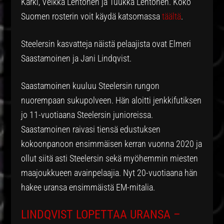
Kärki, Veikka Lehtonen ja Tuukka Lehtonen. Koko
Suomen rosterin voit käydä katsomassa
täältä
.
Steelersin kasvatteja näistä pelaajista ovat Elmeri
Saastamoinen ja Jani Lindqvist.
Saastamoinen kuuluu Steelersin rungon
nuorempaan sukupolveen. Hän aloitti jenkkifutiksen
jo 11-vuotiaana Steelersin junioreissa.
Saastamoinen raivasi tiensä edustuksen
kokoonpanoon ensimmäisen kerran vuonna 2020 ja
ollut siitä asti Steelersin sekä myöhemmin miesten
maajoukkueen avainpelaajia. Nyt 20-vuotiaana hän
hakee uransa ensimmäistä EM-mitalia.
LINDQVIST LOPETTAA URANSA –