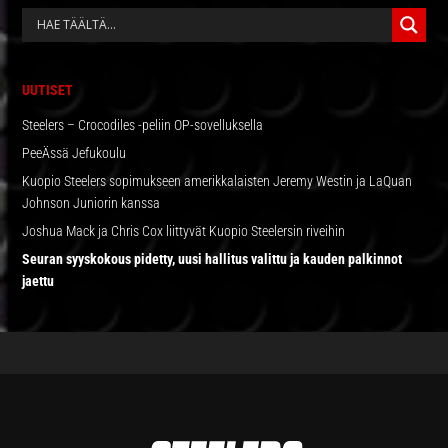
ENSISIJAINEN
SIVUPALKKI
UUTISET
Steelers – Crocodiles -peliin OP-sovelluksella
PeeÄssä Jefukoulu
Kuopio Steelers sopimukseen amerikkalaisten Jeremy Westin ja LaQuan
Johnson Juniorin kanssa
Joshua Mack ja Chris Cox liittyvät Kuopio Steelersin riveihin
Seuran syyskokous pidetty, uusi hallitus valittu ja kauden palkinnot
jaettu
FOOTER