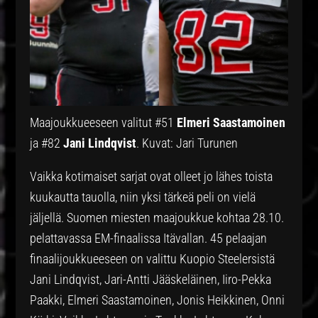
Maajoukkueeseen valitut #51
Elmeri Saastamoinen
ja #82
Jani Lindqvist
. Kuvat: Jari Turunen
Vaikka kotimaiset sarjat ovat olleet jo lähes toista
kuukautta tauolla, niin yksi tärkeä peli on vielä
jäljellä. Suomen miesten maajoukkue kohtaa 28.10.
pelattavassa EM-finaalissa Itävallan. 45 pelaajan
finaalijoukkueeseen on valittu Kuopio Steelersistä
Jani Lindqvist, Jari-Antti Jääskeläinen, Iiro-Pekka
Paakki, Elmeri Saastamoinen, Jonis Heikkinen, Onni