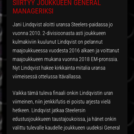
SIIRTYY JOUKKUEEN GENERAL
MANAGERIKSI
Jani Lindqvist aloitti uransa Steelers-paidassa jo
vuonna 2010. 2-divisioonasta asti joukkueen
kulmakiviin kuulunut Lindqvist on pelannut
maajoukkueessa vuodesta 2016 alkaen ja voittanut
maajoukkueen mukana vuonna 2018 EM-pronssia.
Nyt Lindqvist hakee kirkkainta mitalia uransa
viimeisessä ottelussa Itävallassa.
Vaikka tämä tuleva finaali onkin Lindqvistin uran
viimeinen, niin jenkkifutis ei poistu arjesta vielä
hetkeen. Lindqvist jatkaa Steelersin
edustusjoukkueen taustajoukoissa, ja hänet onkin
valittu tulevalle kaudelle joukkueen uudeksi General