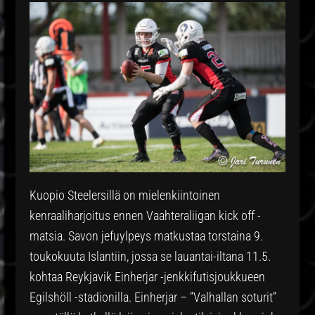
Kuopio Steelersillä on mielenkiintoinen
kenraaliharjoitus ennen Vaahteraliigan kick off -
matsia. Savon jefuylpeys matkustaa torstaina 9.
toukokuuta Islantiin, jossa se lauantai-iltana 11.5.
kohtaa Reykjavik Einherjar -jenkkifutisjoukkueen
Egilshöll -stadionilla. Einherjar – ”Valhallan soturit”