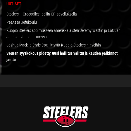
UUTISET
Steelers – Crocodiles -peliin OP-sovelluksella
PeeÄssä Jefukoulu
Kuopio Steelers sopimukseen amerikkalaisten Jeremy Westin ja LaQuan
Johnson Juniorin kanssa
Joshua Mack ja Chris Cox liittyvät Kuopio Steelersin riveihin
Seuran syyskokous pidetty, uusi hallitus valittu ja kauden palkinnot
jaettu
FOOTER