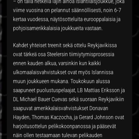
– on tällä hetkellä lajin ainoa islantilaisjoukkue, joka
viime vuosina on pelannut säännöllisesti, noin 6-7
kertaa vuodessa, näytösotteluita eurooppalaisia ja
pohjoisamerikkalaisia joukkueita vastaan.
Kahdet yhteiset treenit sekä ottelu Reykjavikissa
ovat tärkeä osa Steelersin tiimiytymisprosessia
ennen kauden alkua, varsinkin kun kaikki
ulkomaalaisvahvistukset ovat myös Islannissa
muun joukkueen mukana. Toukokuun alussa
saapuneet puolustuspelaajat, LB Mattias Eriksson ja
DL Michael Bauer Cuevas sekä suoraan Reykjavikiin
saapuvat amerikkalaisvahvistukset Donavan
Hayden, Thomas Kaczocha, ja Gerard Johnson ovat
harjoitusottelun pelikokoonpanossa ja pääsevät
näin ollen testaamaan tulevan pelikauden