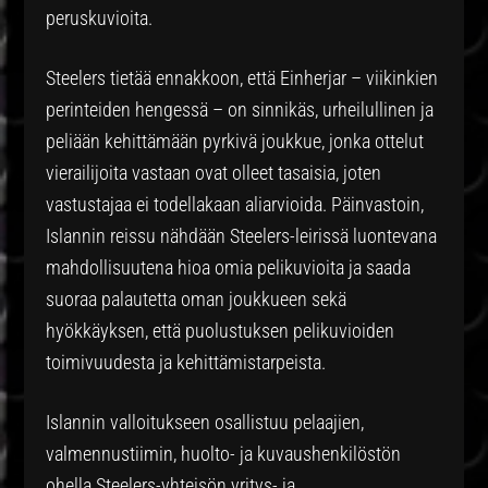
peruskuvioita.
Steelers tietää ennakkoon, että Einherjar – viikinkien
perinteiden hengessä – on sinnikäs, urheilullinen ja
peliään kehittämään pyrkivä joukkue, jonka ottelut
vierailijoita vastaan ovat olleet tasaisia, joten
vastustajaa ei todellakaan aliarvioida. Päinvastoin,
Islannin reissu nähdään Steelers-leirissä luontevana
mahdollisuutena hioa omia pelikuvioita ja saada
suoraa palautetta oman joukkueen sekä
hyökkäyksen, että puolustuksen pelikuvioiden
toimivuudesta ja kehittämistarpeista.
Islannin valloitukseen osallistuu pelaajien,
valmennustiimin, huolto- ja kuvaushenkilöstön
ohella Steelers-yhteisön yritys- ja