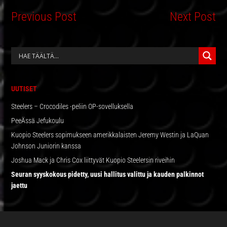
Previous Post
Next Post
ENSISIJAINEN
SIVUPALKKI
UUTISET
Steelers – Crocodiles -peliin OP-sovelluksella
PeeÄssä Jefukoulu
Kuopio Steelers sopimukseen amerikkalaisten Jeremy Westin ja LaQuan
Johnson Juniorin kanssa
Joshua Mack ja Chris Cox liittyvät Kuopio Steelersin riveihin
Seuran syyskokous pidetty, uusi hallitus valittu ja kauden palkinnot
jaettu