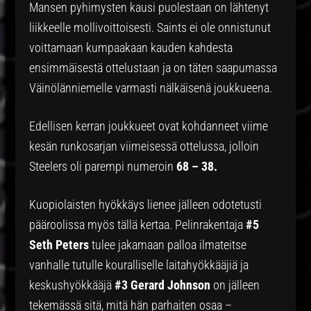
Mansen pyhimysten kausi puolestaan on lähtenyt
liikkeelle mollivoittoisesti. Saints ei ole onnistunut
voittamaan kumpaakaan kauden kahdesta
ensimmäisestä ottelustaan ja on täten saapumassa
Väinölänniemelle varmasti nälkäisenä joukkueena.
Edellisen kerran joukkueet ovat kohdanneet viime
kesän runkosarjan viimeisessä ottelussa, jolloin
Steelers oli parempi numeroin
68 – 38.
Kuopiolaisten hyökkäys lienee jälleen odotetusti
pääroolissa myös tällä kertaa. Pelinrakentaja
#5
Seth Peters
tulee jakamaan palloa ilmateitse
vanhalle tutulle kouralliselle laitahyökkääjiä ja
keskushyökkääjä
#3 Gerard Johnson
on jälleen
tekemässä sitä, mitä hän parhaiten osaa –