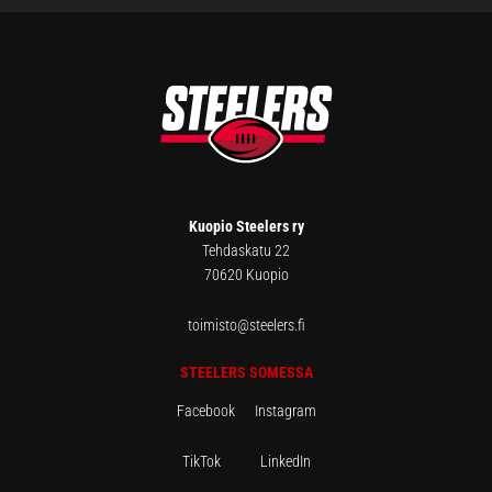
FOOTER
Kuopio Steelers ry
Tehdaskatu 22
70620 Kuopio
toimisto@steelers.fi
STEELERS SOMESSA
Facebook
Instagram
TikTok
LinkedIn