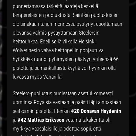
punnertamassa tärkeitä jaardeja keskellä
tamperelaisten puolustusta. Saintsin puolustus ei
ole ainakaan tähän mennessä pystynyt osoittamaan
olevansa valmis pysäyttämään Steelersin
heittouhkaa. Edellisellä viikolla Helsinki
Wolverinesin vahva heittopeliin pohjautuva
hyökkäys runnoi pyhimysten päätyyn yhteensä 66
pistettä ja samankaltaista kyytiä voi hyvinkin olla
luvassa myös Vänärillä.
Steelers-puolustus puolestaan asettui komeasti
uomiinsa Royalsia vastaan ja päästi läpi ainoastaan
seitsemän pistettä. Etenkin
#20 Donavan Haydenin
ja
#42 Mattias Eriksson
vetämä takakenttä oli
myrkkyä vaasalaisille ja odottaa sopii, että