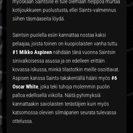
myöskään Saintsille ei tule olemaan helppoa murtaa
kotijoukkueen puolustusta, ellei Saints-valmennus
siihen täsmäaseita löydä.
Saintsin puolella esiin kannattaa nostaa kaksi
pelaajaa, joista toinen on kuopiolaisten vanha tuttu.
#1 Mikko Aspinen
nähdään tänä vuonna Saintsin
sinivalkoisessa asussa ja on edelleen erittäin
kovassa iskussa, minkä tilastotkin meille osoittavat.
Aspisen kanssa Saints-takakentällä häärii myös
#6
Oscar White
, joka teki tuhoja molemmin puolin
palloa edellisellä viikolla. Näitä pyhimyksiä
kannattaakin savolaisten terästäjien kuin myös
katsomossa olevien silmäparien seurata tulevassa
ottelussa.