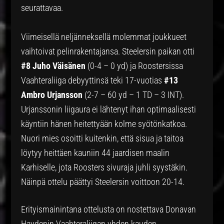
seurattavaa.
Viimeisellä neljänneksellä molemmat joukkueet
vaihtoivat pelinrakentajansa. Steelersin paikan otti
#8 Juho Väisänen
(0-4 – 0 yd) ja Roostersissa
Vaahteraliiga debyyttinsä teki 17-vuotias
#13
Ambro Urjansson
(2-7 – 60 yd – 1 TD – 3 INT).
Urjanssonin liigaura ei lähtenyt ihan optimaalisesti
käyntiin hänen heitettyään kolme syötönkatkoa.
Nuori mies osoitti kuitenkin, että sisua ja taitoa
löytyy heittäen kauniin 44 jaardisen maalin
Karhiselle, jota Roosters sivuraja juhli syystäkin.
Näinpä ottelu päättyi Steelersin voittoon 20-14.
Erityismainintana ottelusta on nostettava Donavan
Haydenin Vaahteraliigan yhden kauden