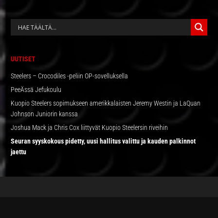
ENSISIJAINEN
SIVUPALKKI
UUTISET
Steelers – Crocodiles -peliin OP-sovelluksella
PeeÄssä Jefukoulu
Kuopio Steelers sopimukseen amerikkalaisten Jeremy Westin ja LaQuan
Johnson Juniorin kanssa
Joshua Mack ja Chris Cox liittyvät Kuopio Steelersin riveihin
Seuran syyskokous pidetty, uusi hallitus valittu ja kauden palkinnot
jaettu