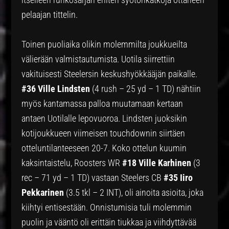
pelaajan tittelin.
Toinen puoliaika olikin molemmilta joukkueilta
välierään valmistautumista. Uotila siirrettiin
vakituisesti Steelersin keskushyökkääjän paikalle.
#36 Ville Lindsten
(4 rush – 25 yd – 1 TD) nähtiin
myös kantamassa palloa muutamaan kertaan
antaen Uotilalle lepovuoroa. Lindsten juoksikin
kotijoukkueen viimeisen touchdownin siirtäen
otteluntilanteeseen 20-7. Koko ottelun kuumin
kaksintaistelu, Roosters WR
#18 Ville Karhinen
(3
rec – 71 yd – 1 TD) vastaan Steelers CB
#35 Iiro
Pekkarinen
(3.5 tkl – 2 INT), oli ainoita asioita, joka
kiihtyi entisestään. Onnistumisia tuli molemmin
puolin ja vääntö oli erittäin tiukkaa ja viihdyttävää