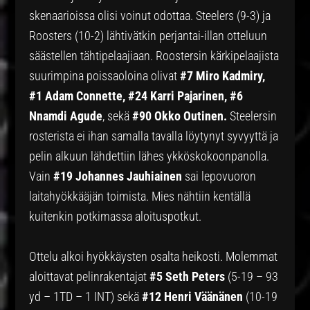
skenaarioissa olisi voinut odottaa. Steelers (9-3) ja
Roosters (10-2) lähtivätkin perjantai-illan otteluun
säästellen tähtipelaajiaan. Roostersin kärkipelaajista
suurimpina poissaoloina olivat
#7 Miro Kadmiry,
#1 Adam Connette, #24 Karri Pajarinen, #6
Nnamdi Agude
, sekä
#90 Okko Outinen.
Steelersin
rosterista ei ihan samalla tavalla löytynyt syvyyttä ja
pelin alkuun lähdettiin lähes ykköskokoonpanolla.
Vain
#19 Johannes Jauhiainen
sai lepovuoron
laitahyökkääjän toimista. Mies nähtiin kentällä
kuitenkin potkimassa aloituspotkut.
Ottelu alkoi hyökkäysten osalta heikosti. Molemmat
aloittavat pelinrakentajat
#5 Seth Peters
(5-19 – 93
yd – 1TD – 1 INT) sekä
#12 Henri Väänänen
(10-19