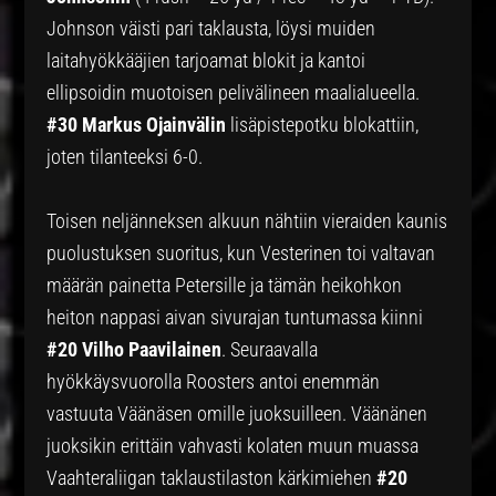
Johnson väisti pari taklausta, löysi muiden
laitahyökkääjien tarjoamat blokit ja kantoi
ellipsoidin muotoisen pelivälineen maalialueella.
#30 Markus Ojainvälin
lisäpistepotku blokattiin,
joten tilanteeksi 6-0.
Toisen neljänneksen alkuun nähtiin vieraiden kaunis
puolustuksen suoritus, kun Vesterinen toi valtavan
määrän painetta Petersille ja tämän heikohkon
heiton nappasi aivan sivurajan tuntumassa kiinni
#20 Vilho Paavilainen
. Seuraavalla
hyökkäysvuorolla Roosters antoi enemmän
vastuuta Väänäsen omille juoksuilleen. Väänänen
juoksikin erittäin vahvasti kolaten muun muassa
Vaahteraliigan taklaustilaston kärkimiehen
#20