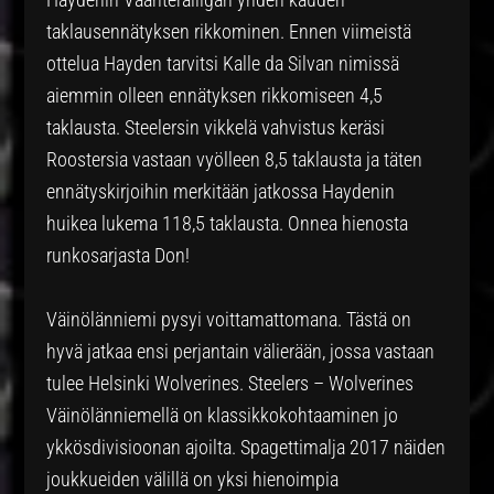
taklausennätyksen rikkominen. Ennen viimeistä
ottelua Hayden tarvitsi Kalle da Silvan nimissä
aiemmin olleen ennätyksen rikkomiseen 4,5
taklausta. Steelersin vikkelä vahvistus keräsi
Roostersia vastaan vyölleen 8,5 taklausta ja täten
ennätyskirjoihin merkitään jatkossa Haydenin
huikea lukema 118,5 taklausta. Onnea hienosta
runkosarjasta Don!
Väinölänniemi pysyi voittamattomana. Tästä on
hyvä jatkaa ensi perjantain välierään, jossa vastaan
tulee Helsinki Wolverines. Steelers – Wolverines
Väinölänniemellä on klassikkokohtaaminen jo
ykkösdivisioonan ajoilta. Spagettimalja 2017 näiden
joukkueiden välillä on yksi hienoimpia