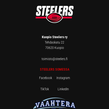
FOOTER
Kuopio Steelers ry
Tehdaskatu 22
70620 Kuopio
toimisto@steelers.fi
STEELERS SOMESSA
Facebook
Instagram
TikTok
LinkedIn