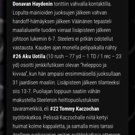
Donavan Haydenin
tonttiin vahvalla kontaktilla.
Lopulta mainioiden juoksujen jälkeen vahvan
handoff-hämäyksen jälkeen Väänänen tepasteli
maalialueelle tuoden vieraat lisäpisteen jälkeen
johtoon lukemin 6-7. Steelers ei pitkän odotellut
vastausta. Kauden ajan monella pelipaikalla nähty
#26 Aku Uotila
(10 rush – 77 yd – 1 TD / 1 rec – 23
yd) osoitti jenkkifutiksen olevan “heleppoo ja
kivvaa”, kun hän ampaisi ensimmäisellä juoksullaan
31 jaardisen maaliin. Lisäpisteen jälkeen tilanteeksi
siis 13-7. Puoliajan loppuun saatiin vähän
makustella Steelersin heittopuolustuksen
tavaramerkkiä, eli
#22 Tommy Kaczochan
syötönkatkoa. Pelissä Kaczochalle niitä kertyi
huimat kolme kappaletta, ja samalla mies tarrasi
itselleen runkosarjan eniten syötönkatkoja ottaneen