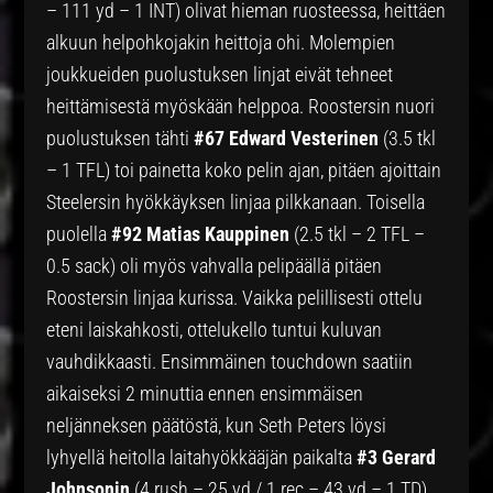
– 111 yd – 1 INT) olivat hieman ruosteessa, heittäen
alkuun helpohkojakin heittoja ohi. Molempien
joukkueiden puolustuksen linjat eivät tehneet
heittämisestä myöskään helppoa. Roostersin nuori
puolustuksen tähti
#67 Edward Vesterinen
(3.5 tkl
– 1 TFL) toi painetta koko pelin ajan, pitäen ajoittain
Steelersin hyökkäyksen linjaa pilkkanaan. Toisella
puolella
#92 Matias Kauppinen
(2.5 tkl – 2 TFL –
0.5 sack) oli myös vahvalla pelipäällä pitäen
Roostersin linjaa kurissa. Vaikka pelillisesti ottelu
eteni laiskahkosti, ottelukello tuntui kuluvan
vauhdikkaasti. Ensimmäinen touchdown saatiin
aikaiseksi 2 minuttia ennen ensimmäisen
neljänneksen päätöstä, kun Seth Peters löysi
lyhyellä heitolla laitahyökkääjän paikalta
#3 Gerard
Johnsonin
(4 rush – 25 yd / 1 rec – 43 yd – 1 TD).