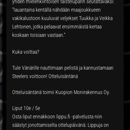
yhden mielenkiintoisen taisteluparin seurattavaksi:
”lauantaina kentällä nähdään maajoukkueen
vakikalustoon kuuluvat veljekset Tuukka ja Veikka
Lehtonen, jotka pelaavat ensimmäistä kertaa
koskaan toisiaan vastaan.”
Kuka voittaa?
Tule Vänärille nauttimaan pelistä ja kannustamaan
Steelers voittoon! Otteluisäntänä
Otteluisäntänä toimii Kuopion Monirakennus Oy.
Liput 10e / 5e
Osta liput ennakkoon lippu.fi -palvelusta niin
säästyt jonottamiselta ottelupäivänä. Lippuja on