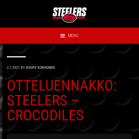
Hyppää
Hyppää
Hyppää
Hyppää
ensisijaiseen
pääsisältöön
ensisijaiseen
alatunnisteeseen
valikkoon
sivupalkkiin
MENU
2.7.2021
BY
ROOPE KORHONEN
OTTELUENNAKKO:
STEELERS –
CROCODILES