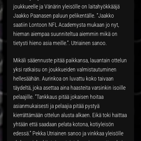
joukkueelle ja Vänärin yleisölle on laitahyökkääjä
Jaakko Paanasen paluun pelikentälle. ”Jaakko
saatiin Lontoon NFL Academysta mukaan jo nyt,
hieman aiempaa suunniteltua aiemmin mikä on
tietysti hieno asia meille.”. Utriainen sanoo.
Mikäli sääennuste pitää paikkansa, lauantain ottelun
yksi ratkaisu on joukkueiden valmistautuminen
hellesäähän. Aurinkoa on luvattu koko taivaan
täydeltä, joka asettaa aina haasteita varsinkin isoille
pelaajille. ”Tankkaus pitää jokaisen hoitaa
asianmukaisesti ja pelaajia pitää pystyä
kierrättämään ottelun alusta alkaen. Eikä toki haittaa
yhtään että saadaan pelata kotona, kotiyleisön
edessä.” Pekka Utriainen sanoo ja vinkkaa yleisölle