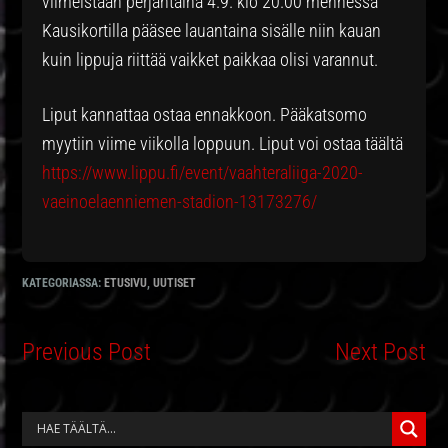
viimeistään perjantaina 4.9. klo 20.00 mennessä
Kausikortilla pääsee lauantaina sisälle niin kauan
kuin lippuja riittää vaikket paikkaa olisi varannut.
Liput kannattaa ostaa ennakkoon. Pääkatsomo
myytiin viime viikolla loppuun. Liput voi ostaa täältä
https://www.lippu.fi/event/vaahteraliiga-2020-
vaeinoelaenniemen-stadion-13173276/
KATEGORIASSA:
ETUSIVU
,
UUTISET
Previous Post
Next Post
ENSISIJAINEN