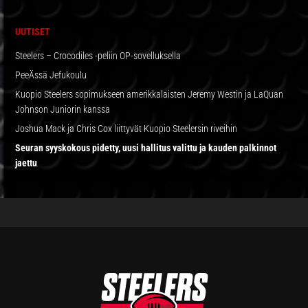
SIVUPALKKI
UUTISET
Steelers – Crocodiles -peliin OP-sovelluksella
PeeÄssä Jefukoulu
Kuopio Steelers sopimukseen amerikkalaisten Jeremy Westin ja LaQuan
Johnson Juniorin kanssa
Joshua Mack ja Chris Cox liittyvät Kuopio Steelersin riveihin
Seuran syyskokous pidetty, uusi hallitus valittu ja kauden palkinnot
jaettu
FOOTER