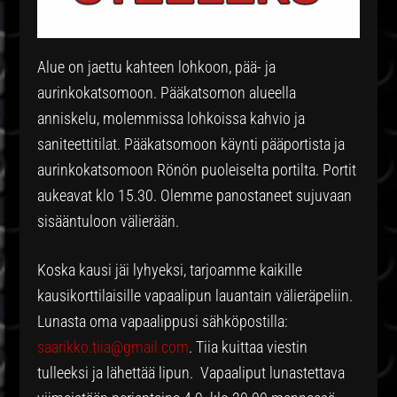
Alue on jaettu kahteen lohkoon, pää- ja
aurinkokatsomoon. Pääkatsomon alueella
anniskelu, molemmissa lohkoissa kahvio ja
saniteettitilat. Pääkatsomoon käynti pääportista ja
aurinkokatsomoon Rönön puoleiselta portilta. Portit
aukeavat klo 15.30. Olemme panostaneet sujuvaan
sisääntuloon välierään.
Koska kausi jäi lyhyeksi, tarjoamme kaikille
kausikorttilaisille vapaalipun lauantain välieräpeliin.
Lunasta oma vapaalippusi sähköpostilla:
saarikko.tiia@gmail.com
. Tiia kuittaa viestin
tulleeksi ja lähettää lipun. Vapaaliput lunastettava