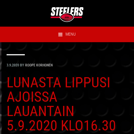
Hyppää
Hyppää
Hyppää
Hyppää
ensisijaiseen
pääsisältöön
ensisijaiseen
alatunnisteeseen
valikkoon
sivupalkkiin
MENU
3.9.2020
BY
ROOPE KORHONEN
LUNASTA LIPPUSI
AJOISSA
LAUANTAIN
5.9.2020 KLO16.30